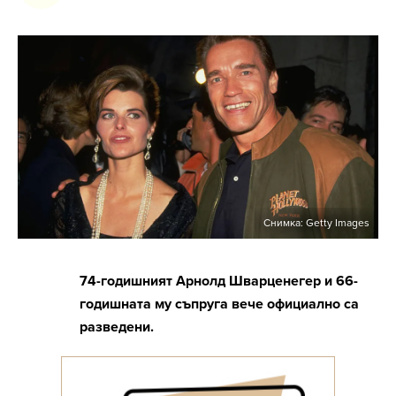
Снимка: Getty Images
74-годишният Арнолд Шварценегер и 66-
годишната му съпруга вече официално са
разведени.