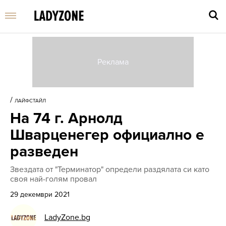
Въве
търс
/
ЛАЙФСТАЙЛ
дума
На 74 г. Арнолд
и
нати
Шварценегер официално е
Enter
разведен
Звездата от "Терминатор" определи раздялата си като
своя най-голям провал
29 декември 2021
LadyZone.bg