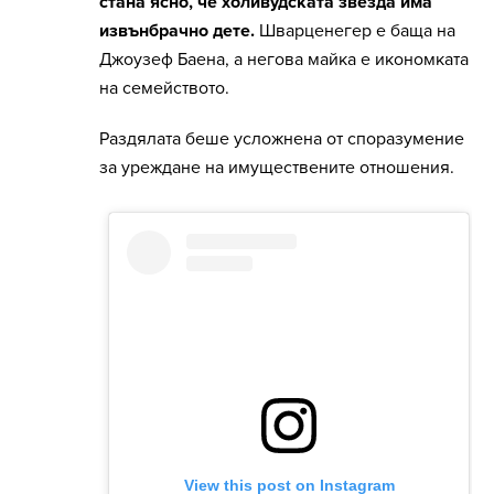
стана ясно, че холивудската звезда има
извънбрачно дете.
Шварценегер е баща на
Джоузеф Баена, а негова майка е икономката
на семейството.
Раздялата беше усложнена от споразумение
за уреждане на имуществените отношения.