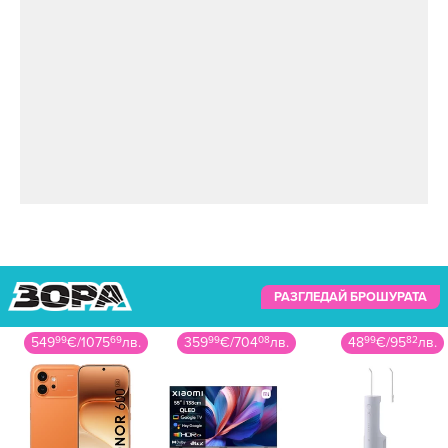
РАЗГЛЕДАЙ БРОШУРАТА
359
99
€
/
704
08
лв.
48
99
€
/
95
82
лв.
389
99
€
/
762
76
лв.