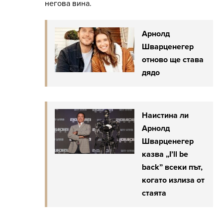
негова вина.
Арнoлд
Шварценегер
отново ще става
дядо
Наистина ли
Арнолд
Шварценегер
казва „I’ll be
back” всеки път,
когато излиза от
стаята