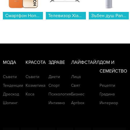
Телевизор Xiaomi A Pro 55 2026 / ELA5974EU , 138 см, 3840x2160 UHD-4K , 55 inch, Android , QLED ...
Зъбен душ Panasonic EW-DJ26-V303 , 0.2 L...
Кафеавтомат Philips EP3343/50 LatteGo...
МОДА
КРАСОТА
ЗДРАВЕ
ЛАЙФСТАЙЛ
ДОМ И
СЕМЕЙСТВО
Съвети
Съвети
Диети
Лица
Тенденции
Козметика
Спорт
Свят
Рецепти
Дрескод
Коса
Психология
Бизнес
Градина
Шопинг
Интимно
Артbox
Интериор