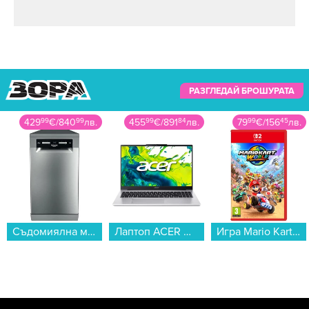
РАЗГЛЕДАЙ БРОШУРАТА
455
99
€
/
891
84
лв.
79
99
€
/
156
45
лв.
1289
00
€
/
2521
07
лв.
Лаптоп ACER ASPIRE LITE 15 AL15-45P-R2H1 NX.DLQEX.001 , 15.60 , 16 , 512GB SSSD , AMD Radeon Graphics , AMD Ryzen 7 5825U OCTA CORE , Без OS...
Игра Mario Kart World (NSW2)...
Таблет Apple iPad Pro 11" Wi-Fi 256GB Space Black mdwk4 , 12 GB, 256 GB...