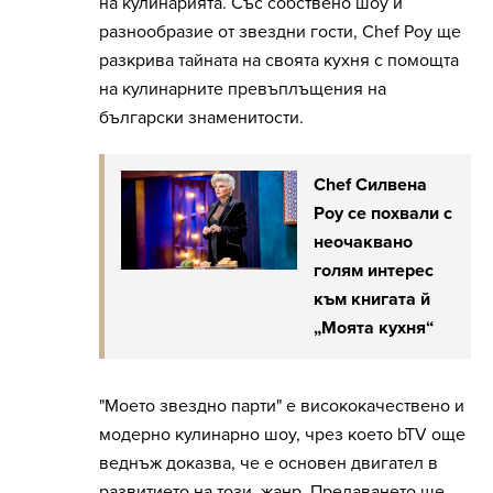
на кулинарията. Със собствено шоу и
разнообразие от звездни гости, Chef Роу ще
разкрива тайната на своята кухня с помощта
на кулинарните превъплъщения на
български знаменитости.
Chef Силвена
Роу се похвали с
неочаквано
голям интерес
към книгата й
„Моята кухня“
"Моето звездно парти" е висококачествено и
модерно кулинарно шоу, чрез което bTV още
веднъж доказва, че е основен двигател в
развитието на този жанр. Предаването ще