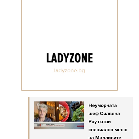
Неуморната
шеф Силвена
Роу готви
специално меню
на Малдивите,