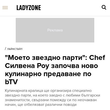
Въве
търс
/
ЛАЙФСТАЙЛ
дума
"Моето звездно парти": Chef
и
нати
Силвена Роу започва ново
Enter
кулинарно предаване по
bTV
Кулинарната кралица ще организира специално
звездно парти, на което заедно с любими български
знаменитости, свързани помежду си по неочакван
начин, ще отбелязват различни поводи