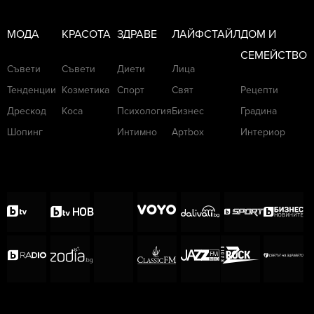
МОДА
КРАСОТА
ЗДРАВЕ
ЛАЙФСТАЙЛ
ДОМ И
СЕМЕЙСТВО
Съвети
Съвети
Диети
Лица
Тенденции
Козметика
Спорт
Свят
Рецепти
Дрескод
Коса
Психология
Бизнес
Градина
Шопинг
Интимно
Артbox
Интериор