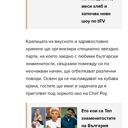
меси хляб и
започва ново
шоу по bTV
Кралицата на вкусното и здравословно
хранене ще организира специално звездно
парти, на което заедно с любими български
знаменитости, свързани помежду си по
неочакван начин, ще отбелязват различни
поводи. Освен да се наслаждават на хубава
храна, гостите ще имат и задачата да я
приготвят под зоркото око на Chef Роу.
Ето кои са Топ
знаменитостите
на България