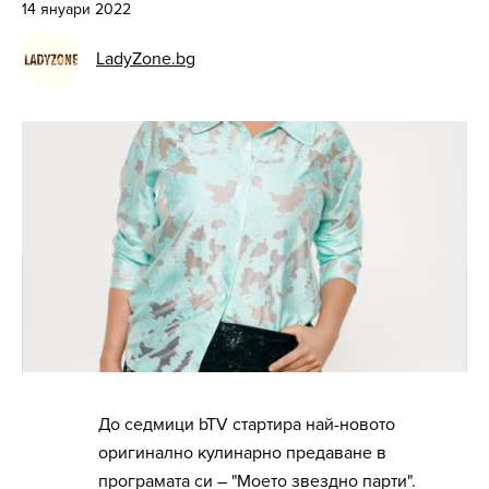
14 януари 2022
LadyZone.bg
До седмици bTV стартира най-новото
оригинално кулинарно предаване в
програмата си – "Моето звездно парти".