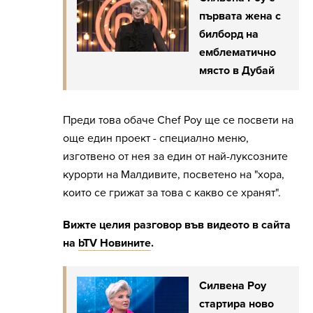
първата жена с
билборд на
емблематично
място в Дубай
Преди това обаче Chef Роу ще се посвети на
още един проект - специално меню,
изготвено от нея за един от най-луксозните
курорти на Малдивите, посветено на "хора,
които се грижат за това с какво се хранят".
Вижте целия разговор във видеото в сайта
на
bTV Новините
.
Силвена Роу
стартира ново