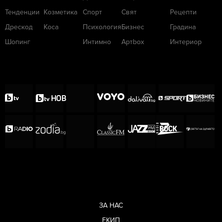
Тенденции
Козметика
Спорт
Свят
Рецепти
Дрескод
Коса
Психология
Бизнес
Градина
Шопинг
Интимно
Артbox
Интериор
ЗА НАС
ЕКИП