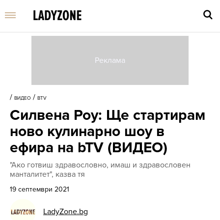
Въве
търс
/
/
ВИДЕО
BTV
дума
Силвена Роу: Ще стартирам
и
нати
ново кулинарно шоу в
Enter
ефира на bTV (ВИДЕО)
"Ако готвиш здравословно, имаш и здравословен
манталитет", казва тя
19 септември 2021
LadyZone.bg