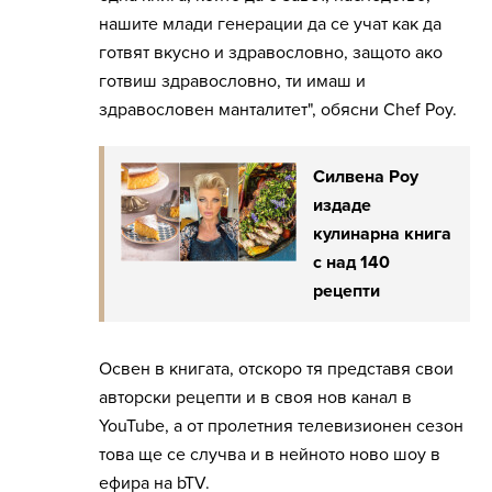
нашите млади генерации да се учат как да
готвят вкусно и здравословно, защото ако
готвиш здравословно, ти имаш и
здравословен манталитет", обясни Chef Роу.
Силвена Роу
издаде
кулинарна книга
с над 140
рецепти
Освен в книгата, отскоро тя представя свои
авторски рецепти и в своя нов канал в
YouTube, а от пролетния телевизионен сезон
това ще се случва и в нейното ново шоу в
ефира на bTV.