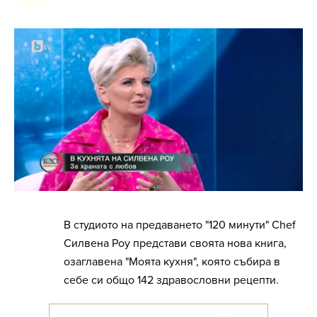
В студиото на предаването "120 минути" Chef
Силвена Роу представи своята нова книга,
озаглавена "Моята кухня", която събира в
себе си общо 142 здравословни рецепти.