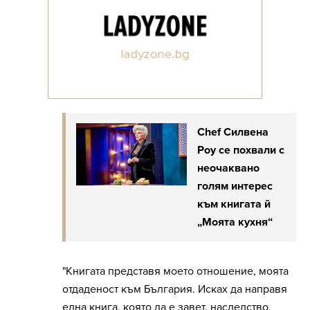
Chef Силвена
Роу се похвали с
неочаквано
голям интерес
към книгата й
„Моята кухня“
"Книгата представя моето отношение, моята
отдаденост към България. Исках да направя
една книга, която да е завет, наследство,