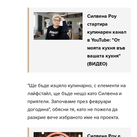
Силвена Роу
стартира
кулинарен канал
в YouTube: "От
моята кухня във
вашата кухня"
(ВИДЕО)
"Ще бъде изцяло кулинарно, с елементи на
лайфстайл, ще бъде нещо като Силвена и
приятели. Започваме през февруари
догодина", обясни тя, като не пожела да
разкрие вече избраното име на проекта.
Силвена Роу е