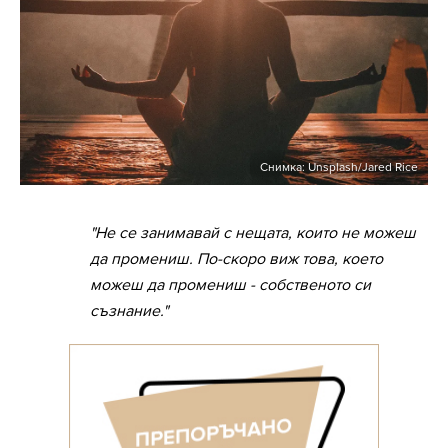
Снимка: Unsplash/Jared Rice
"Не се занимавай с нещата, които не можеш
да промениш. По-скоро виж това, което
можеш да промениш - собственото си
съзнание."