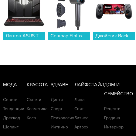
Лаптоп ASUS TUF GAMING A16 FA607NUG-RL117 , 16 , 16.00 , 512GB SSD , AMD Ryzen 7 7445HS HEXA CORE , NVIDIA GeForce RTX 4050 6GB GDDR6 , Без OS...
Сешоар Finlux FHD-2550-BLDC...
Джойстик Backbone Backbone Pro - (USB-C)...
МОДА
КРАСОТА
ЗДРАВЕ
ЛАЙФСТАЙЛ
ДОМ И
СЕМЕЙСТВО
Съвети
Съвети
Диети
Лица
Тенденции
Козметика
Спорт
Свят
Рецепти
Дрескод
Коса
Психология
Бизнес
Градина
Шопинг
Интимно
Артbox
Интериор