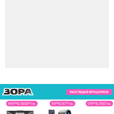
РАЗГЛЕДАЙ БРОШУРАТА
949
99
€
/
1858
02
лв.
49
99
€
/
97
78
лв.
179
00
€
/
350
1
лв.