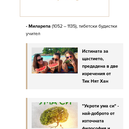
- Миларепа
(1052 – 1135), тибетски будистки
учител
Истината за
щастието,
предадена в две
изречения от
Тик Нят Хан
"Укроти ума си" -
най-доброто от
източната
философия и