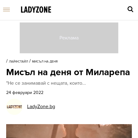
Въве
търс
/
/
ЛАЙФСТАЙЛ
МИСЪЛ НА ДЕНЯ
дума
Мисъл на деня от Миларепа
и
нати
"Не се занимавай с нещата, които...
Enter
24 февруари 2022
LadyZone.bg