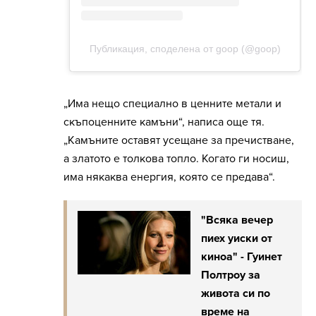
„Има нещо специално в ценните метали и
скъпоценните камъни“, написа още тя.
„Камъните оставят усещане за пречистване,
а златото е толкова топло. Когато ги носиш,
има някаква енергия, която се предава“.
"Всяка вечер
пиех уиски от
киноа" - Гуинет
Полтроу за
живота си по
време на