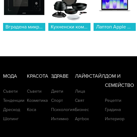
Кухненски комплект Tefal P0009753 EXCELLENCE+ 13 части...
Лаптоп Apple MacBook Neo 13" 256GB Silver mhfa4 , 13.00 , 256 , 8 , Apple A18 Pro 5 Core GPU , Apple A18 Pro 6 Core , Mac OS...
Уред за гладене с пара Tefal DT2026E1...
МОДА
КРАСОТА
ЗДРАВЕ
ЛАЙФСТАЙЛ
ДОМ И
СЕМЕЙСТВО
Съвети
Съвети
Диети
Лица
Тенденции
Козметика
Спорт
Свят
Рецепти
Дрескод
Коса
Психология
Бизнес
Градина
Шопинг
Интимно
Артbox
Интериор