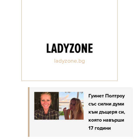
Гуинет Полтроу
със силни думи
към дъщеря си,
която навърши
17 години