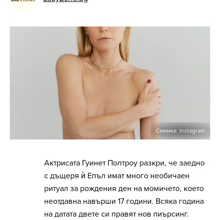
Снимка: Instagram
Актрисата Гуинет Полтроу разкри, че заедно
с дъщеря ѝ Епъл имат много необичаен
ритуал за рождения ден на момичето, което
неотдавна навърши 17 години. Всяка година
на датата двете си правят нов пиърсинг.