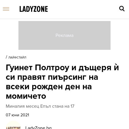
Въве
търс
/
ЛАЙФСТАЙЛ
дума
Гуинет Полтроу и дъщеря ѝ
и
нати
си правят пиърсинг на
Enter
всеки рожден ден на
момичето
Миналия месец Епъл стана на 17
07 юни 2021
LadyZone.bg