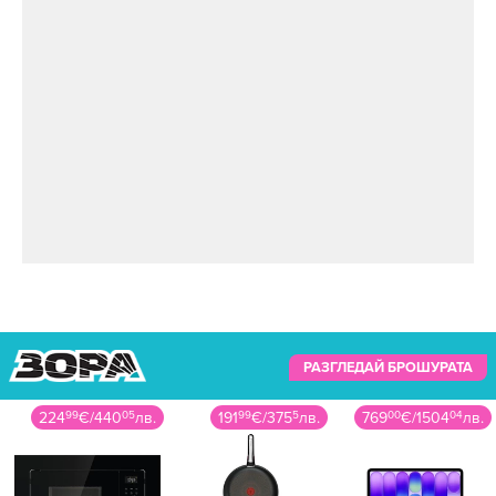
РАЗГЛЕДАЙ БРОШУРАТА
191
99
€
/
375
5
лв.
769
00
€
/
1504
04
лв.
29
99
€
/
58
66
лв.