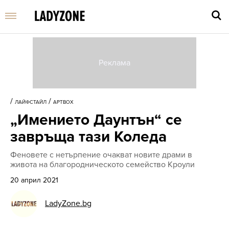
Въве
търс
/
/
ЛАЙФСТАЙЛ
АРТBOX
дума
„Имението Даунтън“ се
и
нати
завръща тази Коледа
Enter
Феновете с нетърпение очакват новите драми в
живота на благородническото семейство Кроули
20 април 2021
LadyZone.bg