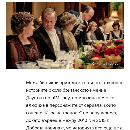
Снимка: imdb.com
Може би някои зрители за пръв път откриват
историите около британското имение
Даунтън по bTV Lady, но мнозина вече се
влюбиха в персонажите от сериала, който
гонеше „Игра на тронове“ по популярност,
докато вървеше между 2010 г. и 2015 г.
Добрата новина е, че историята все още не е