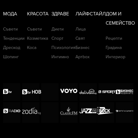
МОДА
КРАСОТА
ЗДРАВЕ
ЛАЙФСТАЙЛ
ДОМ И
СЕМЕЙСТВО
Съвети
Съвети
Диети
Лица
Тенденции
Козметика
Спорт
Свят
Рецепти
Дрескод
Коса
Психология
Бизнес
Градина
Шопинг
Интимно
Артbox
Интериор