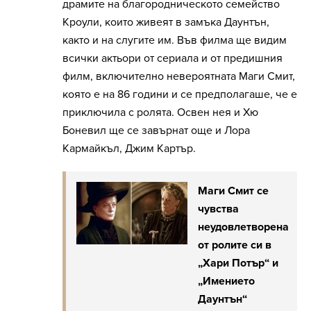
драмите на благородническото семейство
Кроули, които живеят в замъка Даунтън,
както и на слугите им. Във филма ще видим
всички актьори от сериала и от предишния
филм, включително невероятната Маги Смит,
която е на 86 години и се предполагаше, че е
приключила с ролята. Освен нея и Хю
Боневил ще се завърнат още и Лора
Кармайкъл, Джим Картър.
Маги Смит се
чувства
неудовлетворена
от ролите си в
„Хари Потър“ и
„Имението
Даунтън“