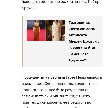
Боневил, който играе ролята на граф Робърт
Кроули.
Трагедията,
която свързва
актрисата
Мишел Докъри с
героинята ѝ от
„Имението
Даунтън“
Продуцентът на сериала Гарет Нейм написа в
изявление: „След една тежка година, през
която много от нас бяха разделени от
семействата си и близките си, е много
приятно да си мислим, че предстоят по-