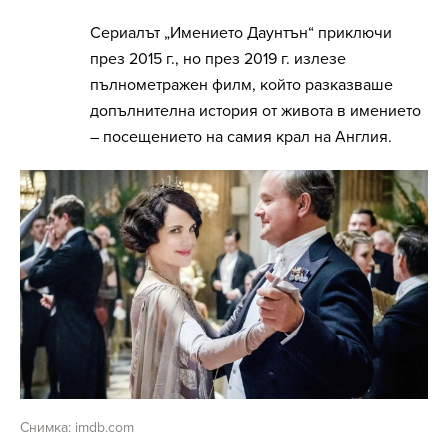
Сериалът „Имението Даунтън“ приключи
през 2015 г., но през 2019 г. излезе
пълнометражен филм, който разказваше
допълнителна история от живота в имението
– посещението на самия крал на Англия.
Снимка: imdb.com