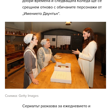
добри времена и следващата Коледа ще се
срещнем отново с обичаните персонажи от
„Имението Даунтън“.
Снимка: Getty Images
Сериалът разказва за ежедневието и