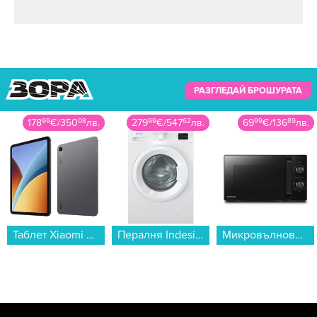
РАЗГЛЕДАЙ БРОШУРАТА
279
99
€
/
547
62
лв.
69
99
€
/
136
89
лв.
215
99
€
/
422
44
лв.
Пералня Indesit IM 762 MY TIME EE , 1200 об./мин., 7.00 kg, A , Бял...
Микровълнова фурна Toshiba MW-MM20PBK , 20 Литри, 800 W...
Кафемашина DeLonghi EC890.WI...