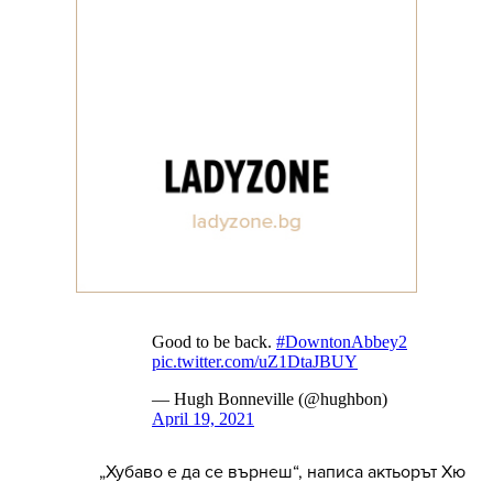
„Хубаво е да се върнеш“, написа актьорът Хю