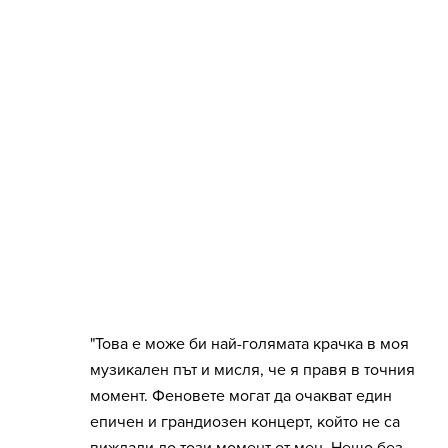
"Това е може би най-голямата крачка в моя
музикален път и мисля, че я правя в точния
момент. Феновете могат да очакват един
епичен и грандиозен концерт, който не са
виждали до този момент от мен. Нещо без