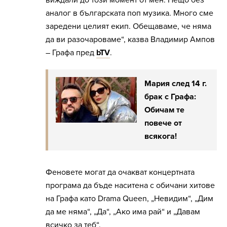
аналог в българската поп музика. Много сме
заредени целият екип. Обещаваме, че няма
да ви разочароваме“, казва Владимир Ампов
– Графа пред
bTV
.
Мария след 14 г.
брак с Графа:
Обичам те
повече от
всякога!
Феновете могат да очакват концертната
програма да бъде наситена с обичани хитове
на Графа като Drama Queen, „Невидим“, „Дим
да ме няма“, „Да“, „Ако има рай“ и „Давам
всичко за теб“.