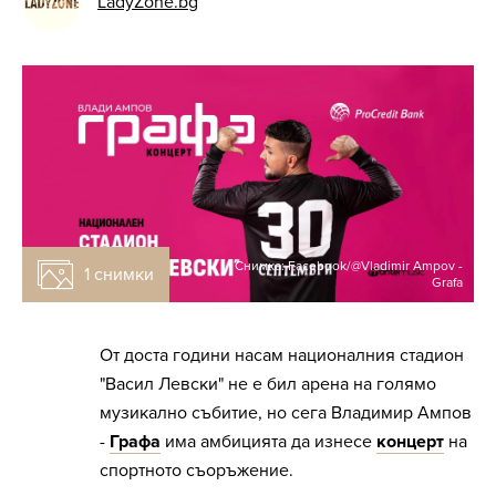
LadyZone.bg
Снимка: Facebook/@Vladimir Ampov -
1 снимки
Grafa
От доста години насам националния стадион
"Васил Левски" не е бил арена на голямо
музикално събитие, но сега Владимир Ампов
-
Графа
има амбицията да изнесе
концерт
на
спортното съоръжение.