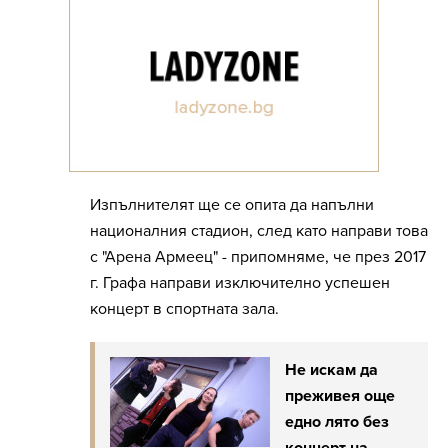
Изпълнителят ще се опита да напълни
националния стадион, след като направи това
с "Арена Армеец" - припомняме, че през 2017
г. Графа направи изключително успешен
концерт в спортната зала.
Не искам да
преживея още
едно лято без
концерт на