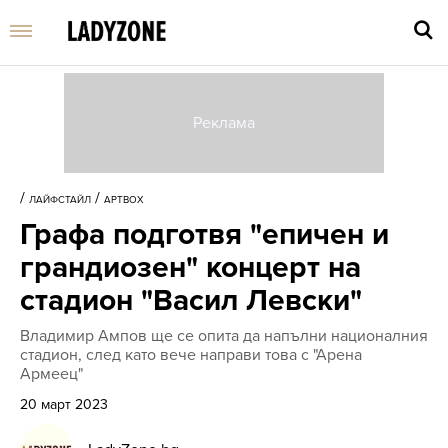
Въве
търс
/
/
ЛАЙФСТАЙЛ
АРТBOX
дума
Графа подготвя "епичен и
и
нати
грандиозен" концерт на
Enter
стадион "Васил Левски"
Владимир Ампов ще се опита да напълни националния
стадион, след като вече направи това с "Арена
Армеец"
20 март 2023