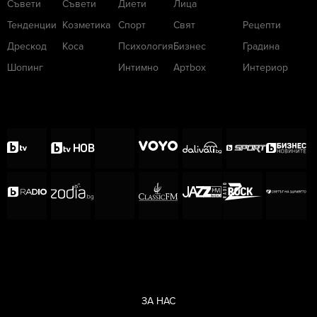
Съвети
Съвети
Диети
Лица
Тенденции
Козметика
Спорт
Свят
Рецепти
Дрескод
Коса
Психология
Бизнес
Градина
Шопинг
Интимно
Артbox
Интериор
ЗА НАС