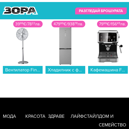
РАЗГЛЕДАЙ БРОШУРАТА
39
99
€
/
78
22
лв.
479
99
€
/
938
78
лв.
79
99
€
/
156
45
лв.
Вентилатор Finlux FSF-1624-SS , 60 W...
Хладилник с фризер Whirlpool WHK 26372 X5EA1 , 370 l, D , No Frost , Инокс...
Кафемашина Finlux FEM-1655BS...
МОДА
КРАСОТА
ЗДРАВЕ
ЛАЙФСТАЙЛ
ДОМ И
СЕМЕЙСТВО