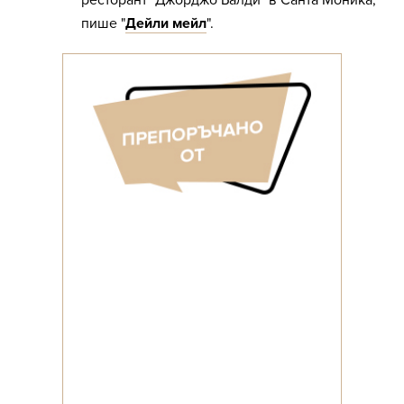
ресторант "Джорджо Балди" в Санта Моника,
пише "
Дейли мейл
".