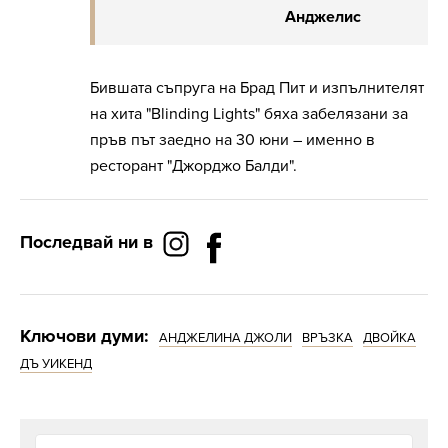
Анджелис
Бившата съпруга на Брад Пит и изпълнителят
на хита "Blinding Lights" бяха забелязани за
пръв път заедно на 30 юни – именно в
ресторант "Джорджо Балди".
Последвай ни в
Ключови думи:
АНДЖЕЛИНА ДЖОЛИ
ВРЪЗКА
ДВОЙКА
ДЪ УИКЕНД