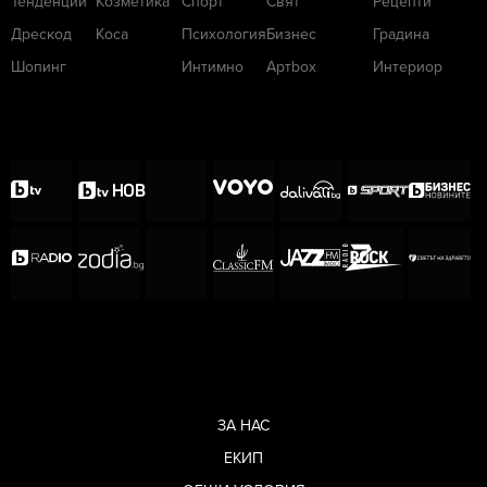
Тенденции
Козметика
Спорт
Свят
Рецепти
Дрескод
Коса
Психология
Бизнес
Градина
Шопинг
Интимно
Артbox
Интериор
ЗА НАС
ЕКИП