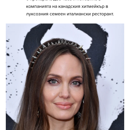
компанията на канадския хитмейкър в
луксозния семеен италиански ресторант.