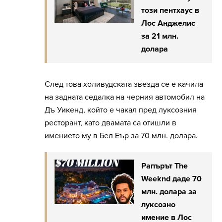
този пентхаус в
Лос Анджелис
за 21 млн.
долара
След това холивудската звезда се е качила
на задната седалка на черния автомобил на
Дъ Уикенд, който е чакал пред луксозния
ресторант, като двамата са отишли в
имението му в Бел Еър за 70 млн. долара.
Рапърът The
Weeknd даде 70
млн. долара за
луксозно
имение в Лос