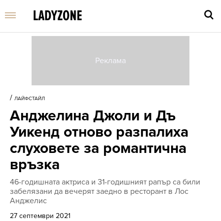
Въве
търс
/
ЛАЙФСТАЙЛ
дума
Анджелина Джоли и Дъ
и
нати
Уикенд отново разпалиха
Enter
слуховете за романтична
връзка
46-годишната актриса и 31-годишният рапър са били
забелязани да вечерят заедно в ресторант в Лос
Анджелис
27 септември 2021