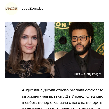
LadyZone.bg
Снимка: Getty Images
Анджелина Джоли отново разпали слуховете
за романтична връзка с Дъ Уикенд, след като
в събота вечер е излязла с него на вечеря в