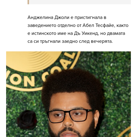
Анджелина Джоли е пристигнала в
заведението отделно от Абел Тесфайе, както
е истинското име на Дъ Уикенд, но двамата
са си тръгнали заедно след вечерята.