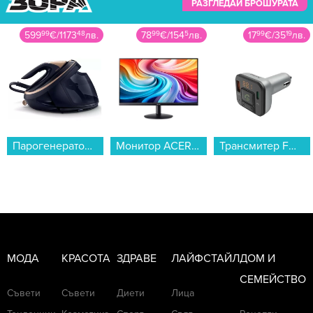
РАЗГЛЕДАЙ БРОШУРАТА
78
99
€
/
154
5
лв.
17
99
€
/
35
19
лв.
1399
99
€
/
2738
15
лв.
Монитор ACER SA242YH1bi UM.QS2EE.109 , 23.80...
Трансмитер FM Hama 14169...
Телевизор LG OLED55C61LA , 139 см, 3840x2160 UHD-4K , 55 inch, OLED , Smart TV , Web Os...
МОДА
КРАСОТА
ЗДРАВЕ
ЛАЙФСТАЙЛ
ДОМ И
СЕМЕЙСТВО
Съвети
Съвети
Диети
Лица