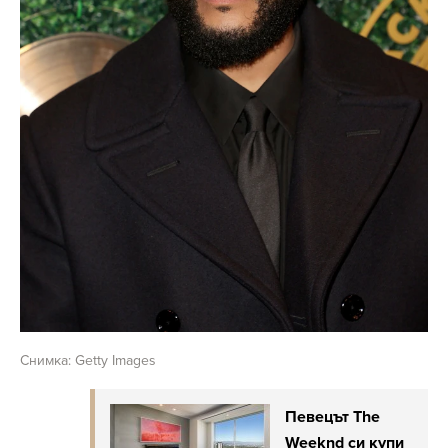
Снимка: Getty Images
Певецът The
Weeknd си купи