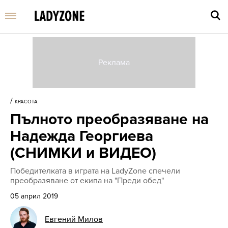
Въве
търс
/
КРАСОТА
дума
Пълното преобразяване на
и
нати
Надежда Георгиева
Enter
(СНИМКИ и ВИДЕО)
Победителката в играта на LadyZone спечели
преобразяване от екипа на "Преди обед"
05 април 2019
Евгений Милов