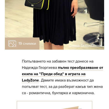
19 снимки
Снимка:
Евгений Милов
Попълването на забавен тест донесе на
Надежда Георгиева
пълно преобразяване от
екипа на "Преди обед" в играта на
LadyZone
. Дамите имаха възможност да
попълват тест, за да разберат какъв тип жена
са - романтична, бунтарка и хармонична.