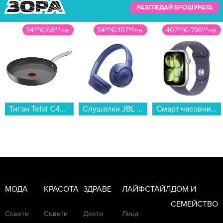
РАЗГЛЕДАЙ БРОШУРАТА
34
99
€
/
68
44
лв.
54
99
€
/
107
56
лв.
407
00
€
/
796
03
лв.
Тиган Tefal C4240443 Renew+ 24cm...
Слушалки JBL T530BT BLU JBLT530BTBLUEU , Bluetooth , ON-EAR...
Смарт часовник Apple Watch 11 46mm Silver/Purple Band S/M mev94 , 2.00 , 64 , Apple S10 SiP 64-bit Dual Core...
МОДА
КРАСОТА
ЗДРАВЕ
ЛАЙФСТАЙЛ
ДОМ И
СЕМЕЙСТВО
Съвети
Съвети
Диети
Лица