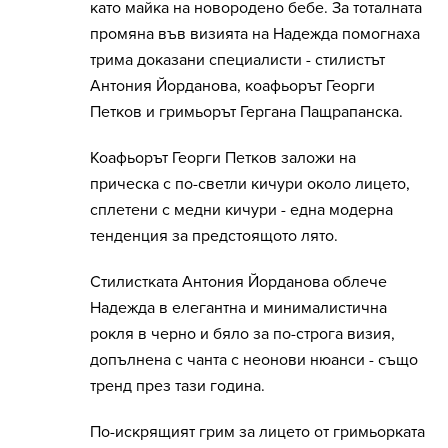
като майка на новородено бебе. За тоталната
промяна във визията на Надежда помогнаха
трима доказани специалисти - стилистът
Антония Йорданова, коафьорът Георги
Петков и гримьорът Гергана Пащрапанска.
Коафьорът Георги Петков заложи на
прическа с по-светли кичури около лицето,
сплетени с медни кичури - една модерна
тенденция за предстоящото лято.
Стилистката Антония Йорданова облече
Надежда в елегантна и минималистична
рокля в черно и бяло за по-строга визия,
допълнена с чанта с неонови нюанси - също
тренд през тази година.
По-искрящият грим за лицето от гримьорката