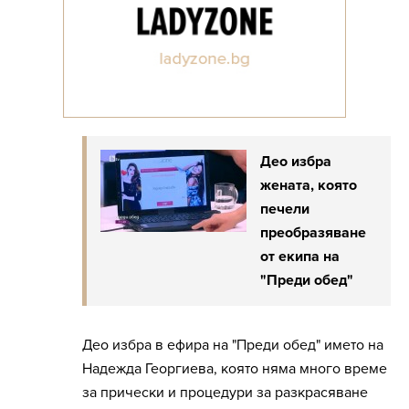
Део избра
жената, която
печели
преобразяване
от екипа на
"Преди обед"
Део избра в ефира на "Преди обед" името на
Надежда Георгиева, която няма много време
за прически и процедури за разкрасяване