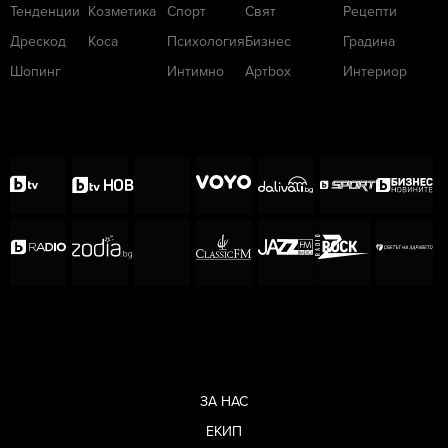
Тенденции
Козметика
Спорт
Свят
Рецепти
Дрескод
Коса
Психология
Бизнес
Градина
Шопинг
Интимно
Артbox
Интериор
ЗА НАС
ЕКИП