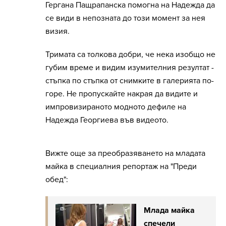
Гергана Пащрапанска помогна на Надежда да
се види в непозната до този момент за нея
визия.
Тримата са толкова добри, че нека изобщо не
губим време и видим изумителния резултат -
стъпка по стъпка от снимките в галерията по-
горе. Не пропускайте накрая да видите и
импровизираното модното дефиле на
Надежда Георгиева във видеото.
Вижте още за преобразяването на младата
майка в специалния репортаж на "Преди
обед":
Млада майка
спечели