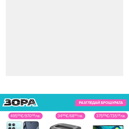
РАЗГЛЕДАЙ БРОШУРАТА
34
99
€
/
68
44
лв.
375
99
€
/
735
38
лв.
69
99
€
/
136
89
лв.