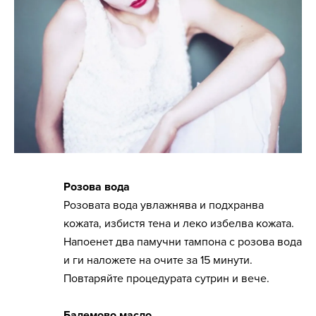
Розова вода
Розовата вода увлажнява и подхранва
кожата, избистя тена и леко избелва кожата.
Напоенет два памучни тампона с розова вода
и ги наложете на очите за 15 минути.
Повтаряйте процедурата сутрин и вече.
Бадемово масло