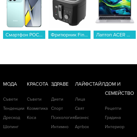
Фритюрник Finlux FDF-2518BS...
Лаптоп ACER ASPIRE LITE 15 AL15-41P-R4NT NX.J98EX.00A , 15.60 , 16 , 512GB SSD , AMD Radeon Graphics , AMD Ryzen 3 5300U QUAD CORE , Без OS...
Микровълнова фурна Toshiba MW-MM20PBK , 20 Литри, 800 W...
МОДА
КРАСОТА
ЗДРАВЕ
ЛАЙФСТАЙЛ
ДОМ И
СЕМЕЙСТВО
Съвети
Съвети
Диети
Лица
Тенденции
Козметика
Спорт
Свят
Рецепти
Дрескод
Коса
Психология
Бизнес
Градина
Шопинг
Интимно
Артbox
Интериор