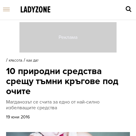
Въве
търс
/
/
КРАСОТА
КАК ДА?
дума
10 природни средства
и
нати
срещу тъмни кръгове под
Enter
очите
Магданозът се счита за едно от най-силно
избелващите средства
19 юни 2016