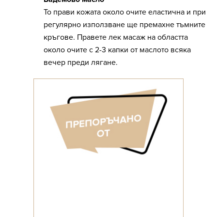
То прави кожата около очите еластична и при
регулярно използване ще премахне тъмните
кръгове. Правете лек масаж на областта
около очите с 2-3 капки от маслото всяка
вечер преди лягане.