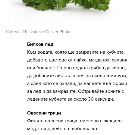
Снимка: Thinkstock/ Guliver Photos
Билков лед
Към водата, която ще замразите на кубчета,
добавете цветове от лайка, магданоз, салвия
или босилек. Първо водата трябва да кипне,
да добавите листата в нея за около 5 минути,
а след като се охлади, да налеете във форми
за лед и да замразите. Обтривайте зоните с
ледените кубчета за около 30 секунди.
Овесени трици
Фините овесени трици, смесени с акациев
мед, също действат избелващо.