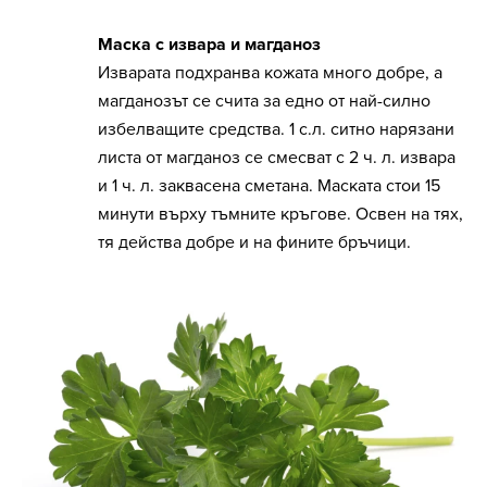
Маска с извара и магданоз
Изварата подхранва кожата много добре, а
магданозът се счита за едно от най-силно
избелващите средства. 1 с.л. ситно нарязани
листа от магданоз се смесват с 2 ч. л. извара
и 1 ч. л. заквасена сметана. Маската стои 15
минути върху тъмните кръгове. Освен на тях,
тя действа добре и на фините бръчици.