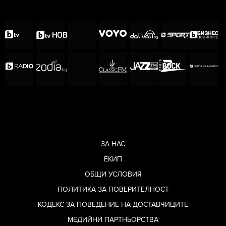
Мери.
ЗА НАС
Снимка: GoFundMe
ЕКИП
"Гледам филми с приятели, играя
ОБЩИ УСЛОВИЯ
видеоигри",
споделя самият Грей.
"Никой
ПОЛИТИКА ЗА ПОВЕРИТЕЛНОСТ
никога не се е отнасял с мен различно."
КОДЕКС ЗА ПОВЕДЕНИЕ НА ДОСТАВЧИЦИТЕ
Родителите му, които са обучавали Грей
МЕДИЙНИ ПАРТНЬОРСТВА