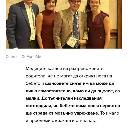
Снимка: GoFundMe
Медиците казали на разтревожените
родители, че не могат да открият носа на
бебето и
шансовете синът им да може да
диша самостоятелно, камо ли да оцелее, са
малки. Допълнителни изследвания
потвърдили, че бебето няма нос и вероятно
ще страда от мозъчно увреждане
. То имало
и проблеми с краката и стъпалата.