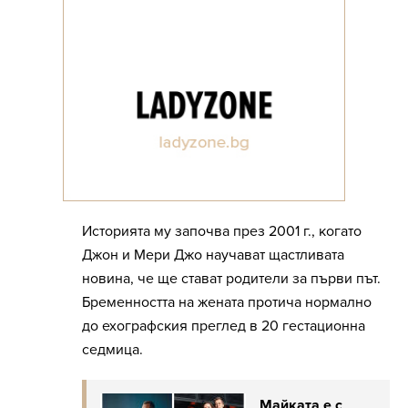
Историята му започва през 2001 г., когато
Джон и Мери Джо научават щастливата
новина, че ще стават родители за първи път.
Бременността на жената протича нормално
до ехографския преглед в 20 гестационна
седмица.
Майката е с