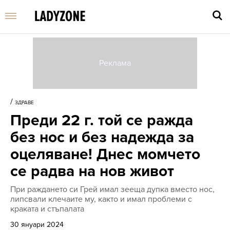
Въве
търс
/
ЗДРАВЕ
дума
Преди 22 г. той се ражда
и
нати
без нос и без надежда за
Enter
оцеляване! Днес момчето
се радва на нов живот
При раждането си Грей имал зееща дупка вместо нос,
липсвали клечаите му, както и имал проблеми с
краката и стъпалата
30 януари 2024