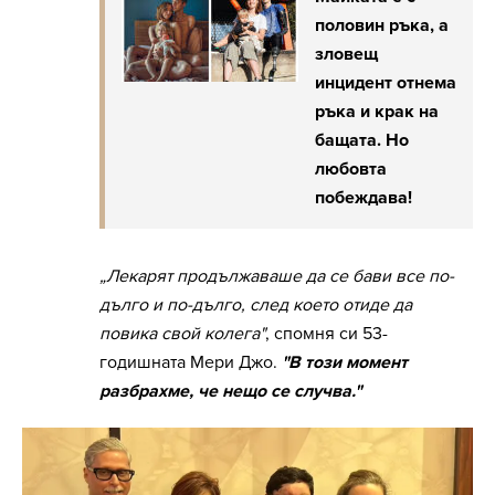
половин ръка, а
зловещ
инцидент отнема
ръка и крак на
бащата. Но
любовта
побеждава!
„Лекарят продължаваше да се бави все по-
дълго и по-дълго, след което отиде да
повика свой колега"
, спомня си 53-
годишната Мери Джо.
"В този момент
разбрахме, че нещо се случва."