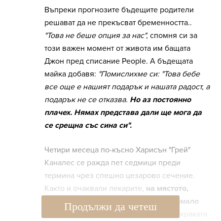
Въпреки прогнозите бъдещите родители
решават да не прекъсват бременността..
"Това не беше опция за нас",
спомня си за
този важен момент от живота им бащата
Джон пред списание People. А бъдещата
майка добавя:
"Помислихме си: "Това бебе
все още е нашият подарък и нашата радост, а
подарък не се отказва.
Но аз постоянно
плачех. Нямах представа дали ще мога да
се срещна със сина си".
Четири месеца по-късно Харисън "Грей"
Каналес се ражда пет седмици преди
термина чрез спешно цезарово сечение.
Както и очаквали лекарите,
на мястото,
където трябвало да бъде носът му, имало
Продължи да четеш
зееща дупка, липсвали и клепачи,
а краката