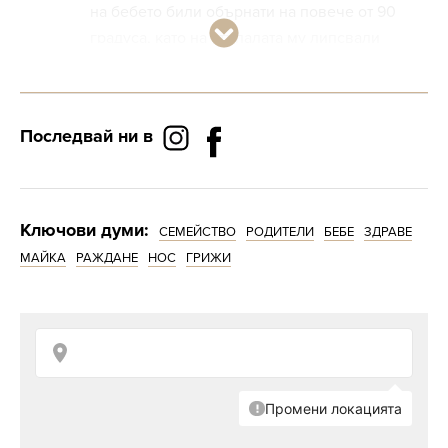
на бебето били обърнати на повече от 90
градуса, като на стъпалата му липсвали
пръсти.
Последвай ни в
Ключови думи:
СЕМЕЙСТВО
РОДИТЕЛИ
БЕБЕ
ЗДРАВЕ
МАЙКА
РАЖДАНЕ
НОС
ГРИЖИ
Снимка: GoFundMe
Лошите новини за семейството не свършили
до тук. Медиците открили също, че Грей е