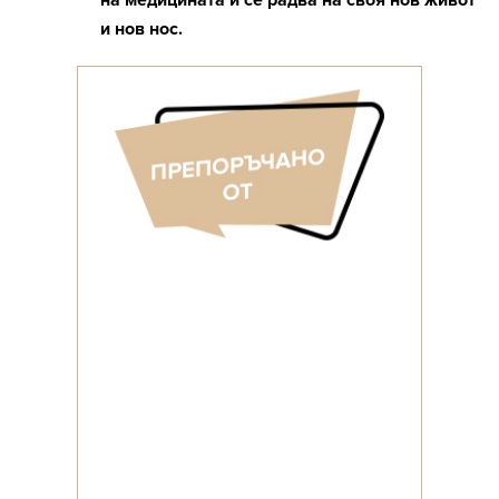
на медицината и се радва на своя нов живот
и нов нос.