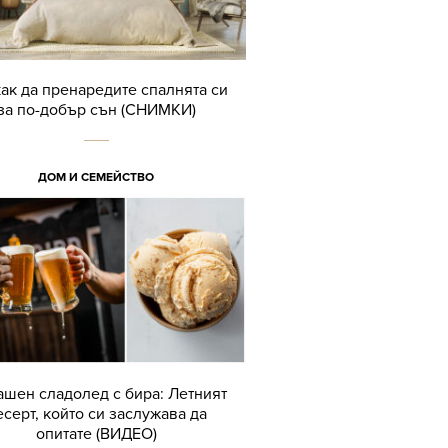
как да пренаредите спалнята си
за по-добър сън (СНИМКИ)
ДОМ И СЕМЕЙСТВО
шен сладолед с бира: Летният
есерт, който си заслужава да
опитате (ВИДЕО)