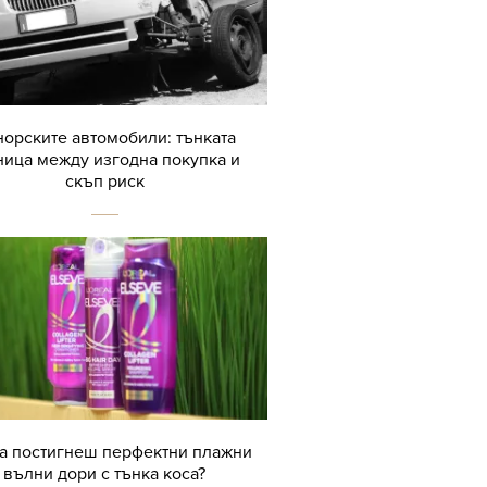
орските автомобили: тънката
ница между изгодна покупка и
скъп риск
да постигнеш перфектни плажни
вълни дори с тънка коса?