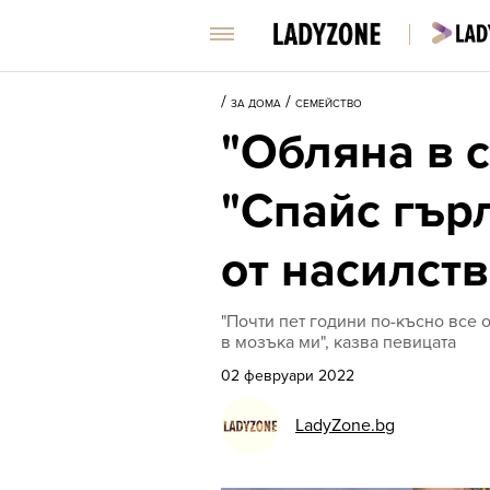
/
/
ЗА ДОМА
СЕМЕЙСТВО
"Обляна в с
"Спайс гър
от насилст
"Почти пет години по-късно все 
в мозъка ми", казва певицата
02 февруари 2022
LadyZone.bg