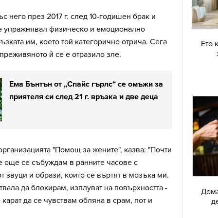
с него през 2017 г. след 10-годишен брак и
й е упражнявал физическо и емоционално
ъзката им, което той категорично отрича. Сега
Ето 
 преживяното ѝ се е отразило зле.
Ема Бънтън от „Спайс гърлс“ се омъжи за
приятеля си след 21 г. връзка и две деца
 организацията "Помощ за жените", казва: "Почти
е още се събуждам в ранните часове с
 звуци и образи, които се въртят в мозъка ми.
твала да блокирам, изплуват на повърхността -
Дома
карат да се чувствам обляна в срам, пот и
д