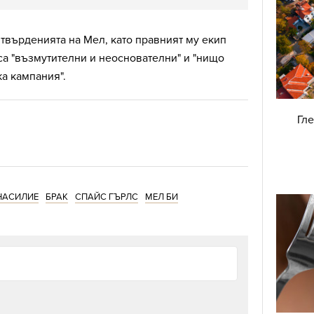
твърденията на Мел, като правният му екип
са "възмутителни и неоснователни" и "нищо
а кампания".
Гле
НАСИЛИЕ
БРАК
СПАЙС ГЪРЛС
МЕЛ БИ