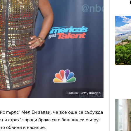
Снимка: Getty Images
йс гърлс" Мел Би заяви, че все още се събужда
т и страх" заради брака си с бившия си съпруг
то обвини в насилие.