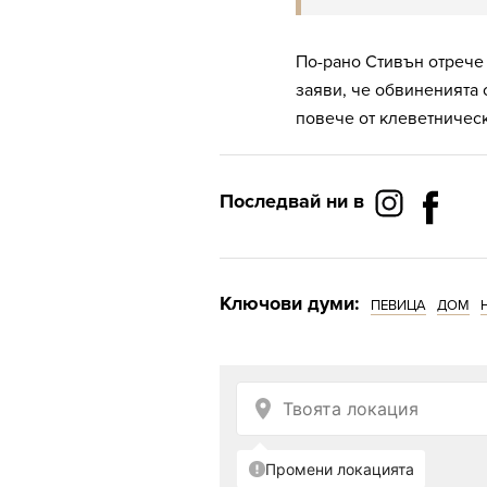
По-рано Стивън отрече 
заяви, че обвиненията 
повече от клеветническ
Последвай ни в
Ключови думи:
ПЕВИЦА
ДОМ