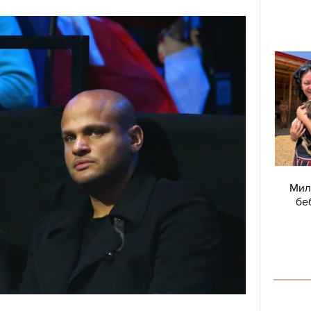
Мил
бе