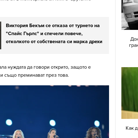
Виктория Бекъм се отказа от турнето на
"Спайс Гърлс" и спечели повече,
Дон
отколкото от собствената си марка дрехи
гра
ала нуждата да говори открито, защото е
и също преминават през това.
Как 