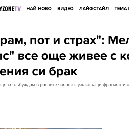
НАЙ-НОВО
ВИДЕО
ЛАЙФСТАЙЛ
ТЕМА 
рам, пот и страх": Ме
лс" все още живее с 
вения си брак
още се събуждам в ранните часове с ужасяващи фрагменти от