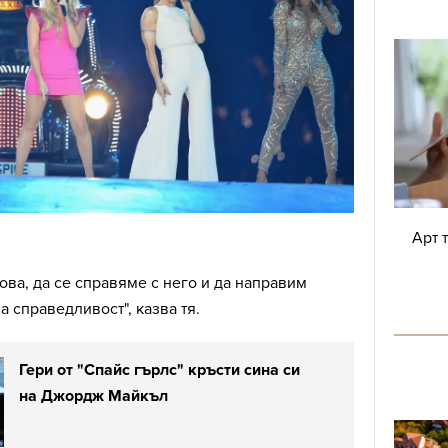
Арт 
това, да се справяме с него и да направим
 справедливост", казва тя.
Гери от "Спайс гърлс" кръсти сина си
на Джордж Майкъл