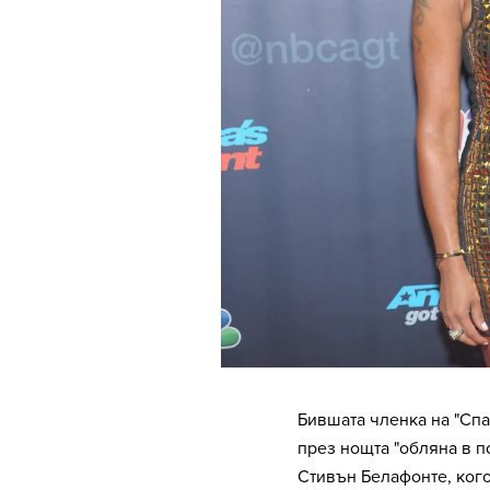
Бившата членка на "Спа
през нощта "обляна в по
Стивън Белафонте, кого