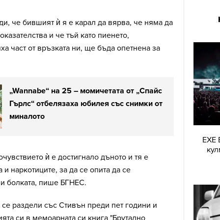
и, че бившият ѝ я е карал да вярва, че няма да
оказателства и че тъй като пиенето,
ха част от връзката ни, ще бъда опетнена за
„Wannabe“ на 25 – момичетата от „Спайс
Гърлс“ отбелязаха юбилея със снимки от
миналото
EXE 
кул
очувствието ѝ е достигнало дъното и тя е
и наркотиците, за да се опита да се
и болката, пише БГНЕС.
 се раздели със Стивън преди пет години и
ята си в мемоарната си книга "Брутално