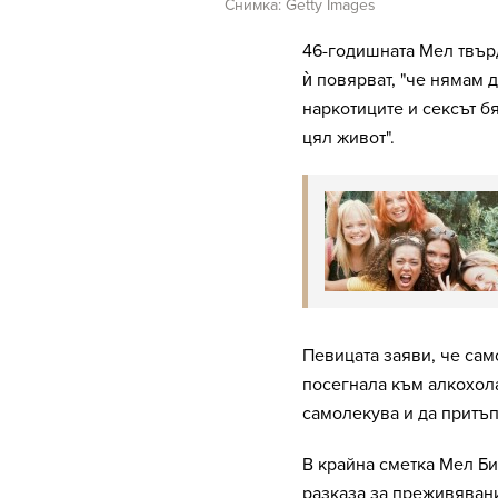
Снимка: Getty Images
46-годишната Мел твърд
ѝ повярват, "че нямам д
наркотиците и сексът бя
цял живот".
Певицата заяви, че сам
посегнала към алкохола 
самолекува и да притъп
В крайна сметка Мел Би
разказа за преживявани