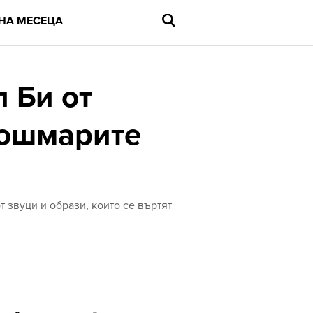
НА МЕСЕЦА
л Би от
кошмарите
Въведете
търсената
дума
и
натиснете
Enter
 звуци и образи, които се въртят