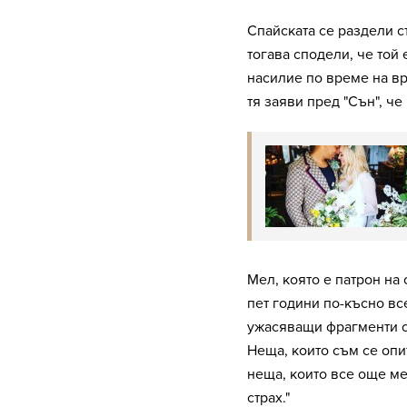
Спайската се раздели съ
тогава сподели, че то
насилие по време на вр
тя заяви пред "Сън", че
Мел, която е патрон на
пет години по-късно вс
ужасяващи фрагменти от
Неща, които съм се опи
неща, които все още ме 
страх."