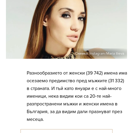
Снимка: Instagram/Maria Ilieva
Разнообразието от женски (39 742) имена има
осезаемо предимство пред мъжките (31 332)
в страната. И тъй като януари е с най-много
именици, нека видим кои са 20-те най-
разпространени мъжки и женски имена в
България, за да видим дали празнуват през
месеца.