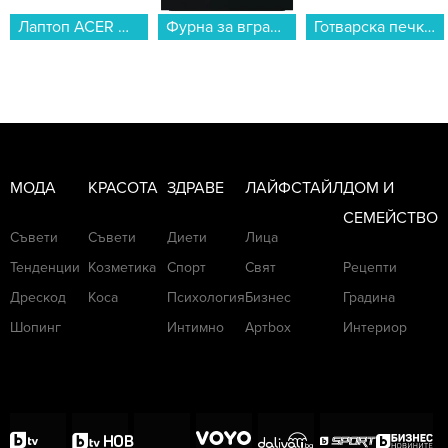
Лаптоп ACER NITRO V 15 ANV15-41-R06X NH.QSGEX.004 , 1000GB SSD , 15.60 , 16 , AMD Ryzen 7 7735HS OCTA CORE , NVIDIA GeForce RTX 4050 6GB GDDR6...
Фурна за вграждане Gorenje BOP6737E02BK , 77 , А , Механично , Пиролиза...
Готварска печка мини Елдом 203VFE-NEW , Бял...
МОДА
КРАСОТА
ЗДРАВЕ
ЛАЙФСТАЙЛ
ДОМ И
СЕМЕЙСТВО
Съвети
Съвети
Диети
Лица
Тенденции
Козметика
Спорт
Свят
Рецепти
Дрескод
Коса
Психология
Бизнес
Градина
Шопинг
Интимно
Артbox
Интериор