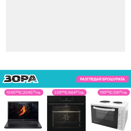
РАЗГЛЕДАЙ БРОШУРАТА
1045
99
€
/
2045
78
лв.
339
99
€
/
664
97
лв.
199
99
€
/
391
15
лв.