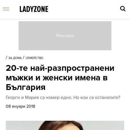
Въве
търс
/
/
ЗА ДОМА
СЕМЕЙСТВО
дума
20-те най-разпространени
и
нати
мъжки и женски имена в
Enter
България
Георги и Мария са номер едно. Но кои са останалите?
08 януари 2018