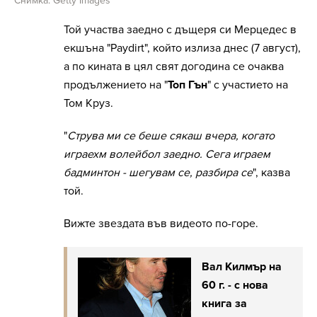
Снимка: Getty Images
Той участва заедно с дъщеря си Мерцедес в
екшъна "Paydirt", който излиза днес (7 август),
а по кината в цял свят догодина се очаква
продължението на "
Топ Гън
" с участието на
Том Круз.
"
Струва ми се беше сякаш вчера, когато
играехм волейбол заедно. Сега играем
бадминтон - шегувам се, разбира се
", казва
той.
Вижте звездата във видеото по-горе.
Вал Килмър на
60 г. - с нова
книга за