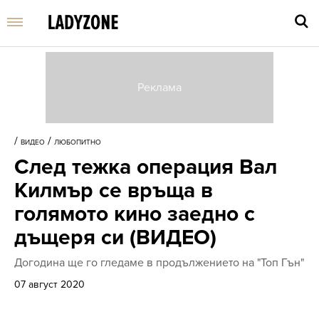
Въве
търс
/
/
ВИДЕО
ЛЮБОПИТНО
дума
След тежка операция Вал
и
нати
Килмър се връща в
Enter
голямото кино заедно с
дъщеря си (ВИДЕО)
Догодина ще го гледаме в продължението на "Топ Гън"
07 август 2020