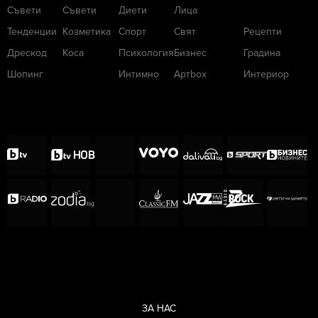
Съвети
Съвети
Диети
Лица
Тенденции
Козметика
Спорт
Свят
Рецепти
Дрескод
Коса
Психология
Бизнес
Градина
Шопинг
Интимно
Артbox
Интериор
ЗА НАС