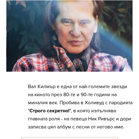
Вал Килмър е една от най-големите звезди
на киното през 80-те и 90-те години на
миналия век. Пробива в Холивуд с пародията
"
Строго секретно!
", в която изпълнява
главната роля - на певеца Ник Ривърс и дори
записва цял албум с песни от негово име.