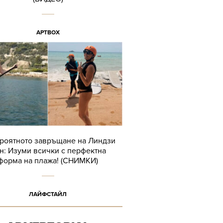
АРТBOX
роятното завръщане на Линдзи
н: Изуми всички с перфектна
форма на плажа! (СНИМКИ)
ЛАЙФСТАЙЛ