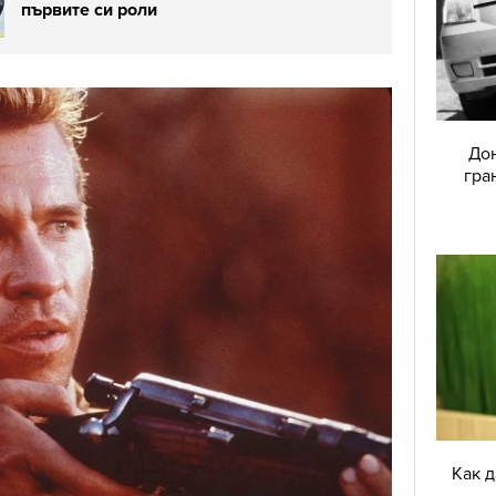
първите си роли
Дон
гра
Как 