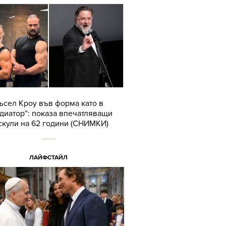
ъсел Кроу във форма като в
адиатор“: показа впечатляващи
скули на 62 години (СНИМКИ)
ЛАЙФСТАЙЛ