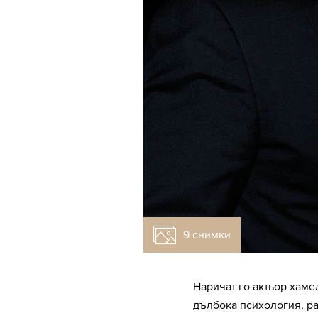
9 снимки
Наричат го актьор хаме
дълбока психология, р