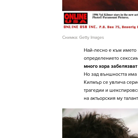
Снимка: Getty Images
Най-лесно е към името 
определението секссимв
много хора забелязват 
Но зад външността има 
Килмър се увлича серио
трагедии и шекспировс
на актьорския му талант