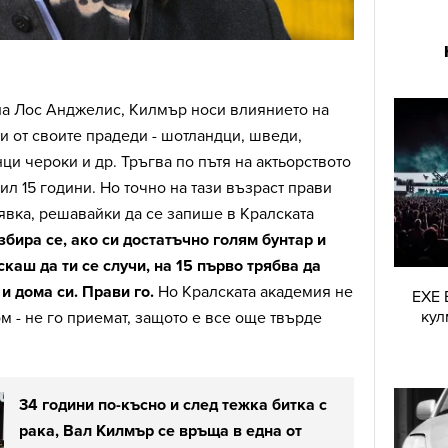
на Лос Анджелис, Килмър носи влиянието на
 от своите прадеди - шотландци, шведи,
ци чероки и др. Тръгва по пътя на актьорството
л 15 години. Но точно на тази възраст прави
явка, решавайки да се запише в Кралската
збира се, ако си достатъчно голям бунтар и
скаш да ти се случи, на 15 първо трябва да
и дома си. Прави го.
Но Кралската академия не
EXE 
кул
ом - не го приемат, защото е все още твърде
34 години по-късно и след тежка битка с
рака, Вал Килмър се връща в една от