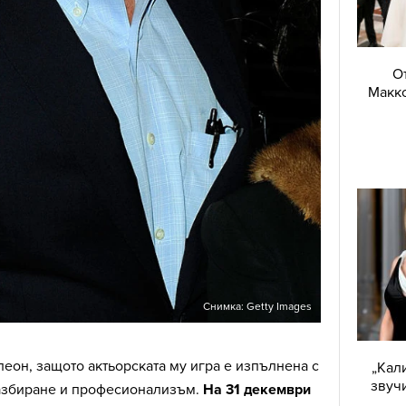
О
Макко
Снимка: Getty Images
леон, защото актьорската му игра е изпълнена с
„Кал
звучи
азбиране и професионализъм.
На 31 декември