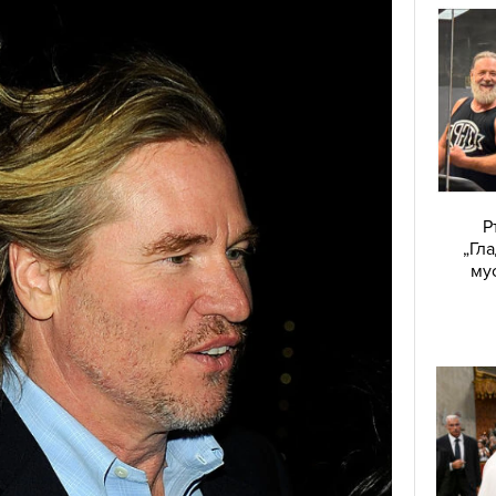
Р
„Гл
му