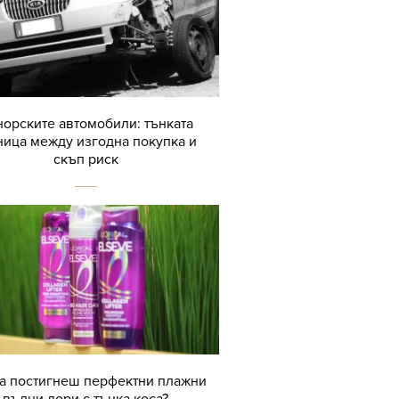
орските автомобили: тънката
ница между изгодна покупка и
скъп риск
да постигнеш перфектни плажни