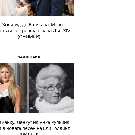
т Холивуд до Ватикана: Матю
нъхи се срещна с папа Лъв XIV
(СНИМКИ)
ЛАЙФСТАЙЛ
иманку, Денку“ на Янка Рупкина
 в новата песен на Ели Голдинг
(ВИДЕО)