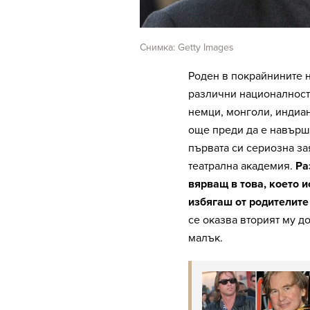
Снимка: Getty Images
Роден в покрайнините 
различни националности
немци, монголи, индиан
още преди да е навърши
първата си сериозна за
театрална академия.
Ра
вярващ в това, което и
избягаш от родителите 
се оказва вторият му д
малък.