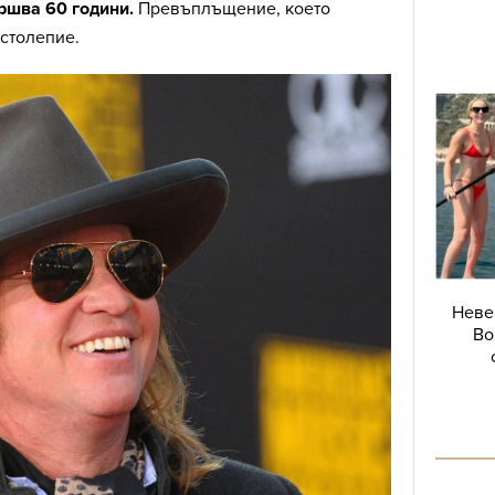
ршва 60 години.
Превъплъщение, което
остолепие.
Неве
Во