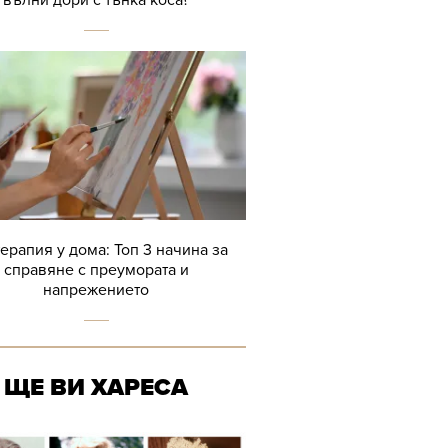
вълни дори с тънка коса?
терапия у дома: Топ 3 начина за
справяне с преумората и
напрежението
ЩЕ ВИ ХАРЕСА