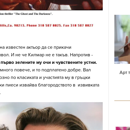
на известен актьор да се прикачи
ол. И не че Килмар не е такъв. Напротив -
първо зелените му очи и чувствените устни.
много повече, и то подплатено добре. Вал
Арт 
зно по класиката и участията му в гръцки
ки пиеси извайва благородството в извивката
.