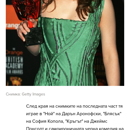
Снимка: Getty Images
След края на снимките на последната част тя
играе в "Ной" на Дарън Аронофски, "Блясък"
на София Копола, "Кръгът" на Джеймс
Понсолт и самоироничната черна комедия на