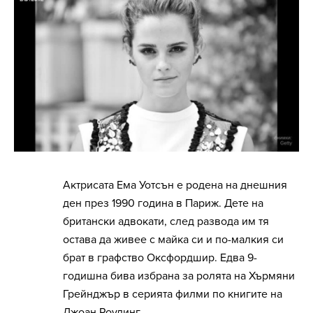
Актрисата Ема Уотсън е родена на днешния
ден през 1990 година в Париж. Дете на
британски адвокати, след развода им тя
остава да живее с майка си и по-малкия си
брат в графство Оксфордшир. Едва 9-
годишна бива избрана за ролята на Хърмяни
Грейнджър в серията филми по книгите на
Джоан Роулинг.