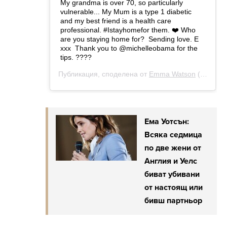
Ема Уотсън:
Всяка седмица
по две жени от
Англия и Уелс
биват убивани
от настоящ или
бивш партньор