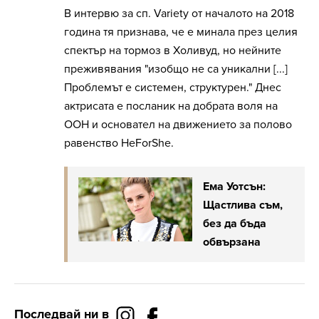
В интервю за сп. Variety от началото на 2018
година тя признава, че е минала през целия
спектър на тормоз в Холивуд, но нейните
преживявания "изобщо не са уникални [...]
Проблемът е системен, структурен." Днес
актрисата е посланик на добрата воля на
ООН и основател на движението за полово
равенство HeForShe.
Ема Уотсън:
Щастлива съм,
без да бъда
обвързана
Последвай ни в