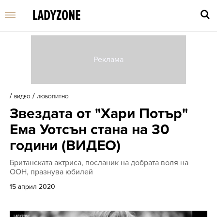
Въве
търс
/
/
ВИДЕО
ЛЮБОПИТНО
дума
Звездата от "Хари Потър"
и
нати
Ема Уотсън стана на 30
Enter
години (ВИДЕО)
Британската актриса, посланик на добрата воля на
ООН, празнува юбилей
15 април 2020