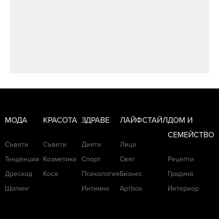
МОДА
КРАСОТА
ЗДРАВЕ
ЛАЙФСТАЙЛ
ДОМ И
СЕМЕЙСТВО
Съвети
Съвети
Диети
Лица
Тенденции
Козметика
Спорт
Свят
Рецепти
Дрескод
Коса
Психология
Бизнес
Градина
Шопинг
Интимно
Артbox
Интериор