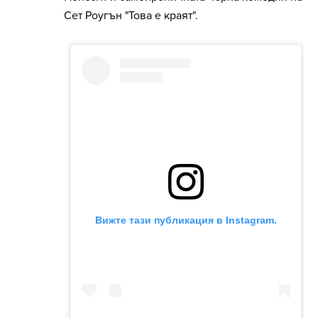
Сет Роугън "Това е краят".