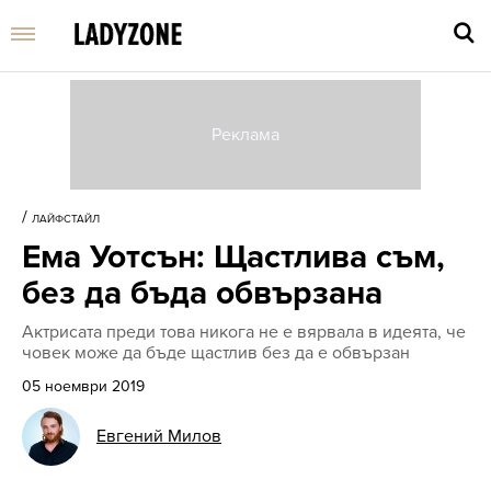
Въве
търс
/
ЛАЙФСТАЙЛ
дума
Ема Уотсън: Щастлива съм,
и
нати
без да бъда обвързана
Enter
Актрисата преди това никога не е вярвала в идеята, че
човек може да бъде щастлив без да е обвързан
05 ноември 2019
Евгений Милов