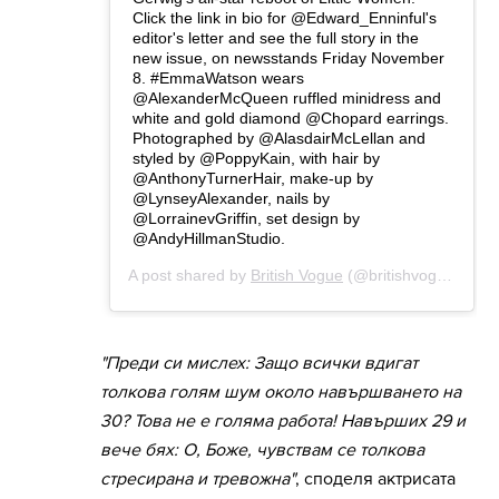
"Преди си мислех: Защо всички вдигат
толкова голям шум около навършването на
30? Това не е голяма работа! Навърших 29 и
вече бях: О, Боже, чувствам се толкова
стресирана и тревожна"
, споделя актрисата