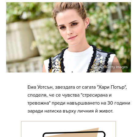
Снимка: Getty Images
Ема Уотсън, звездата от сагата "Хари Потър",
споделя, че се чувства "стресирана и
тревожна" преди навършването на 30 години
заради натиска върху личния й живот.