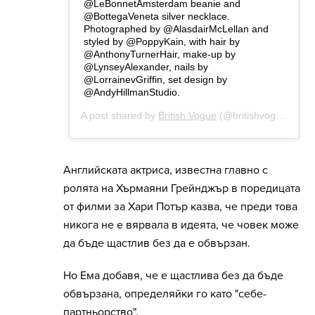
Английската актриса, известна главно с
ролята на Хърмаяни Грейнджър в поредицата
от филми за Хари Потър казва, че преди това
никога не е вярвала в идеята, че човек може
да бъде щастлив без да е обвързан.
Но Ема добавя, че е щастлива без да бъде
обвързана, определяйки го като "себе-
партньорство".