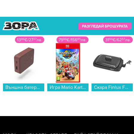
РАЗГЛЕДАЙ БРОШУРАТА
79
99
€
/
156
45
лв.
31
99
€
/
62
57
лв.
379
99
€
/
743
2
лв.
Игра Mario Kart World (NSW2)...
Скара Finlux FSG-20G4030...
Пералня Hotpoint-Ariston HB 93 CARE EE , 1400 об./мин., 9.00 kg, A , Бял...