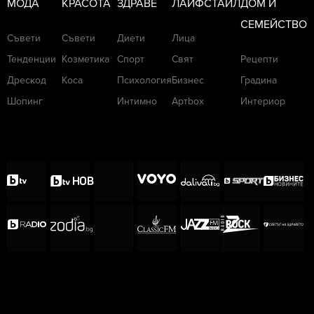
МОДА
КРАСОТА
ЗДРАВЕ
ЛАЙФСТАЙЛ
ДОМ И
СЕМЕЙСТВО
Съвети
Съвети
Диети
Лица
Тенденции
Козметика
Спорт
Свят
Рецепти
Дрескод
Коса
Психология
Бизнес
Градина
Шопинг
Интимно
Артbox
Интериор