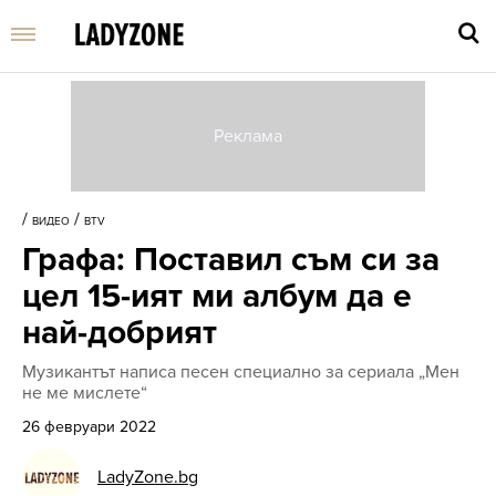
Въве
търс
/
/
ВИДЕО
BTV
дума
Графа: Поставил съм си за
и
нати
цел 15-ият ми албум да е
Enter
най-добрият
Музикантът написа песен специално за сериала „Мен
не ме мислете“
26 февруари 2022
LadyZone.bg