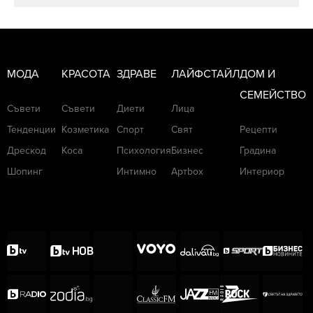
МОДА
КРАСОТА
ЗДРАВЕ
ЛАЙФСТАЙЛ
ДОМ И
СЕМЕЙСТВО
Съвети
Съвети
Диети
Лица
Тенденции
Козметика
Спорт
Свят
Рецепти
Дрескод
Коса
Психология
Бизнес
Градина
Шопинг
Интимно
Артbox
Интериор