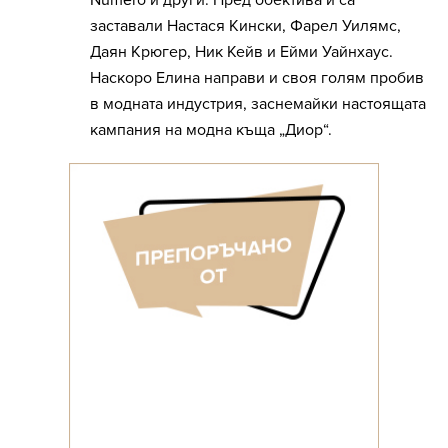
Numéro и други. Пред обектива й са
заставали Настася Кински, Фарел Уилямс,
Даян Крюгер, Ник Кейв и Ейми Уайнхаус.
Наскоро Елина направи и своя голям пробив
в модната индустрия, заснемайки настоящата
кампания на модна къща „Диор“.