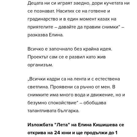
Децата ни си играят заедно, дори кучетата ни
се познават. Наситих се на готвене и
градинарство и в един момент казах на
приятелите – давайте да правим снимки“ –
разказва Елина.
Всичко е започнало без крайна идея.
Проектът сам се е развил като жив
организъм.
„Всички кадри са на лента и с естествена
светлина. Проявени са ръчно от мен. В
снимките има много вода и движение, но и
безумно спокойствие“ – обобщава
талантливата българка.
Изложбата "Лета" на Елина Кишишева се
открива на 24 юни и ще продължи до 1