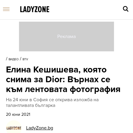
Въве
търс
/
/
ВИДЕО
BTV
дума
Елина Кешишева, която
и
нати
снима за Dior: Върнах се
Enter
към лентовата фотография
На 24 юни в София се открива изложба на
талантливата българка
20 юни 2021
LadyZone.bg