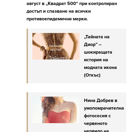
август в „Квадрат 500“ при контролиран
достъп и спазване на всички
противоепидемични мерки.
„Тайната на
Диор” –
шокиращата
история на
модната икона
(Откъс)
Нина Добрев в
умопомрачителна
фотосесия с
червеното
червило на