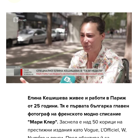
Елина Кешишева живее и работи в Париж
от 25 години. Тя е първата българка главен
фотограф на френското модно списание
"Мари Клер".
Заснела е над 50 корици на
престижни издания като Vogue, L'Officiel, W,