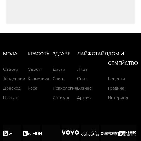
МОДА
КРАСОТА
ЗДРАВЕ
ЛАЙФСТАЙЛ
ДОМ И
СЕМЕЙСТВО
Съвети
Съвети
Диети
Лица
Тенденции
Козметика
Спорт
Свят
Рецепти
Дрескод
Коса
Психология
Бизнес
Градина
Шопинг
Интимно
Артbox
Интериор