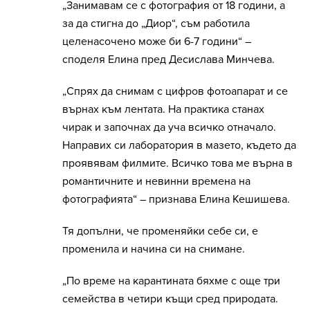
„Занимавам се с фотография от 18 години, а
за да стигна до „Диор“, съм работила
целенасочено може би 6-7 години“ –
споделя Елина пред Десислава Минчева.
„Спрях да снимам с цифров фотоапарат и се
върнах към лентата. На практика станах
чирак и започнах да уча всичко отначало.
Направих си лаборатория в мазето, където да
проявявам филмите. Всичко това ме върна в
романтичните и невинни времена на
фотографията“ – признава Елина Кешишева.
Тя допълни, че променяйки себе си, е
променила и начина си на снимане.
„По време на карантината бяхме с още три
семейства в четири къщи сред природата.