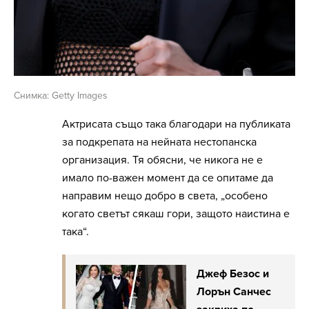
Снимка: Getty Images
Актрисата също така благодари на публиката
за подкрепата на нейната нестопанска
организация. Тя обясни, че никога не е
имало по-важен момент да се опитаме да
направим нещо добро в света, „особено
когато светът сякаш гори, защото наистина е
така“.
Джеф Безос и
Лорън Санчес