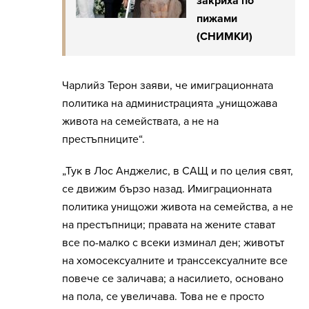
закриха по
пижами
(СНИМКИ)
Чарлийз Терон заяви, че имиграционната
политика на администрацията „унищожава
живота на семействата, а не на
престъпниците“.
„Тук в Лос Анджелис, в САЩ и по целия свят,
се движим бързо назад. Имиграционната
политика унищожи живота на семейства, а не
на престъпници; правата на жените стават
все по-малко с всеки изминал ден; животът
на хомосексуалните и транссексуалните все
повече се заличава; а насилието, основано
на пола, се увеличава. Това не е просто