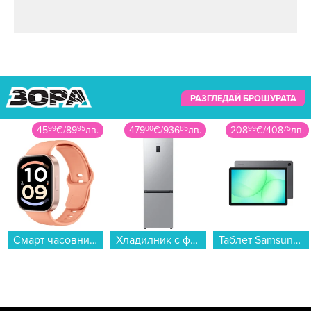
РАЗГЛЕДАЙ БРОШУРАТА
45
99
€
/
89
95
лв.
479
00
€
/
936
85
лв.
208
99
€
/
408
75
лв.
Смарт часовник Xiaomi REDMI WATCH 6 ACTIVE ORANGE BHR09CYGL , 1.85...
Хладилник с фризер Samsung RB34C670ESA/EF , 344 l, E , No Frost , Инокс...
Таблет Samsung GALAXY TAB A11+ WIFI GRAY 128/6GB SM-X230NZAR , 128 GB, 6 GB...