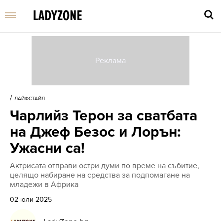
Въве
търс
/
ЛАЙФСТАЙЛ
дума
Чарлийз Терон за сватбата
и
нати
на Джеф Безос и Лорън:
Enter
Ужасни са!
Актрисата отправи остри думи по време на събитие,
целящо набиране на средства за подпомагане на
младежи в Африка
02 юли 2025