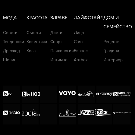
МОДА
КРАСОТА
ЗДРАВЕ
ЛАЙФСТАЙЛ
ДОМ И
СЕМЕЙСТВО
Съвети
Съвети
Диети
Лица
Тенденции
Козметика
Спорт
Свят
Рецепти
Дрескод
Коса
Психология
Бизнес
Градина
Шопинг
Интимно
Артbox
Интериор