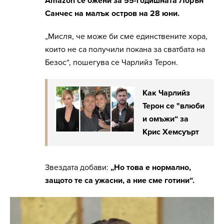
Amazon се ожени за 55-годишната Лорън
Санчес на малък остров на 28 юни.
„Мисля, че може би сме единствените хора,
които не са получили покана за сватбата на
Безос“, пошегува се Чарлийз Терон.
Как Чарлийз
Терон се "влюби
и омъжи“ за
Крис Хемсуърт
Звездата добави:
„Но това е нормално,
защото те са ужасни, а ние сме готини“.