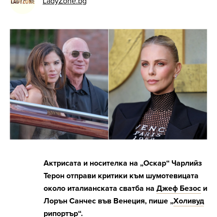
LadyZone.bg
Актрисата и носителка на „Оскар“ Чарлийз
Терон отправи критики към шумотевицата
около италианската сватба на
Джеф Безос
и
Лорън Санчес във Венеция, пише „
Холивуд
рипортър
“.