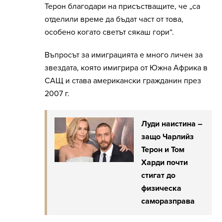
Терон благодари на присъстващите, че „са
отделили време да бъдат част от това,
особено когато светът сякаш гори“.
Въпросът за имиграцията е много личен за
звездата, която имигрира от Южна Африка в
САЩ и става американски гражданин през
2007 г.
Луди наистина –
защо Чарлийз
Терон и Том
Харди почти
стигат до
физическа
саморазправа