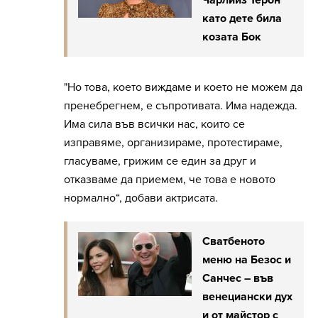
Чарлийз Терон
като дете била
козата Бок
"Но това, което виждаме и което не можем да
пренебрегнем, е съпротивата. Има надежда.
Има сила във всички нас, които се
изправяме, организираме, протестираме,
гласуваме, грижим се един за друг и
отказваме да приемем, че това е новото
нормално“, добави актрисата.
Сватбеното
меню на Безос и
Санчес – във
венециански дух
и от майстор с