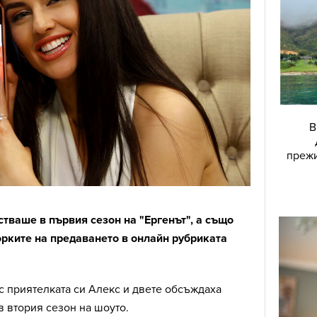
В
прежи
стваше в първия сезон на "Ергенът", а също
орките на предаването в онлайн рубриката
с приятелката си Алекс и двете обсъждаха
 втория сезон на шоуто.