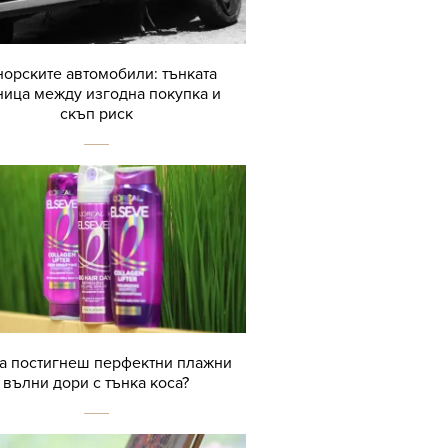
орските автомобили: тънката
ница между изгодна покупка и
скъп риск
да постигнеш перфектни плажни
вълни дори с тънка коса?