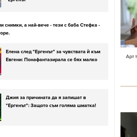
и снимки, а най-вече - тези с баба Стефка -
оре.
Елена след "Ергенът" за чувствата ѝ към
Арт 
Евгени: Понафантазирала се бях малко
Джия за причината да я запишат в
"Ергенът": Защото съм голяма шматка!