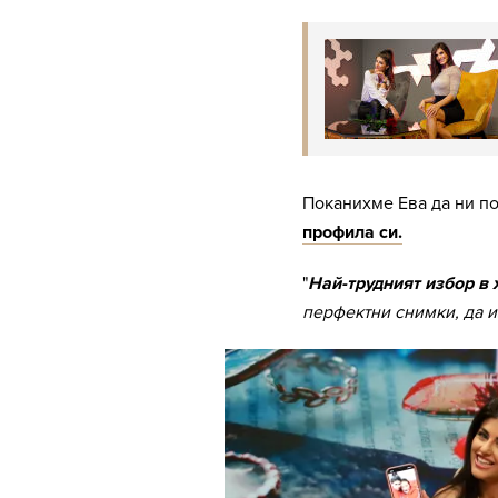
Поканихме Ева да ни п
профила си.
"
Най-трудният избор в
перфектни снимки, да и