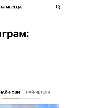
НА МЕСЕЦА
аграм:
Въведете
търсената
дума
и
натиснете
Enter
НАЙ-НОВИ
НАЙ-ЧЕТЕНИ