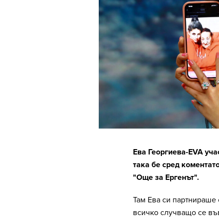
Ева Георгиева-EVA уча
така бе сред коментат
"Още за Ергенът".
Там Ева си партнираше 
всичко случващо се във