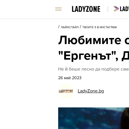
/
/
ЛАЙФСТАЙЛ
ТВОИТЕ 5 В ИНСТАГРАМ
Любимите с
"Ергенът", 
Не ѝ беше лесно да подбере сам
26 май 2023
LadyZone.bg