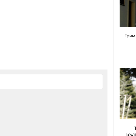
Грим 
Бълг