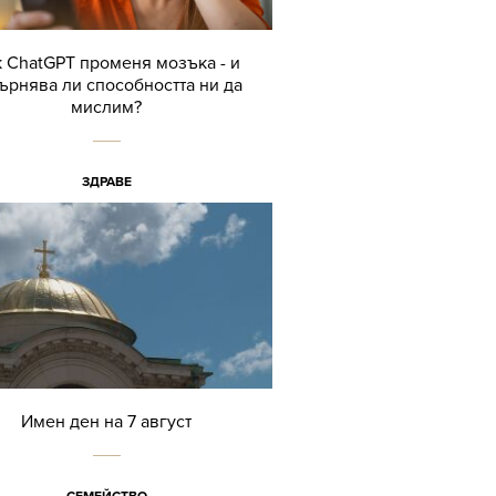
 ChatGPT променя мозъка - и
ърнява ли способността ни да
мислим?
ЗДРАВЕ
Имен ден на 7 август