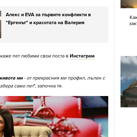
Алекс и EVA за първите конфликти в
Как
"Ергенът" и красотата на Валерия
зак
окаже пет любими свои поста в
Инстаграм
 живота ми
- от прекрасния ми профил, пълен с
збера само пет
", започна тя.