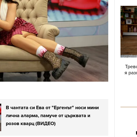
Трево
я раз
В чантата си Ева от "Ергенът" носи мини
лична аларма, памуче от църквата и
розов кварц (ВИДЕО)