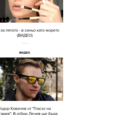
за лятото - в синьо като морето
(ВИДЕО)
ВИДЕО
Тодор Ковачев от "Гласът на
ария": В отбор Лечев ще бъда