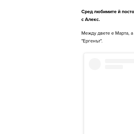
Сред любимите й посто
с Алекс.
Между двете е Марта, а
"Ергенът".