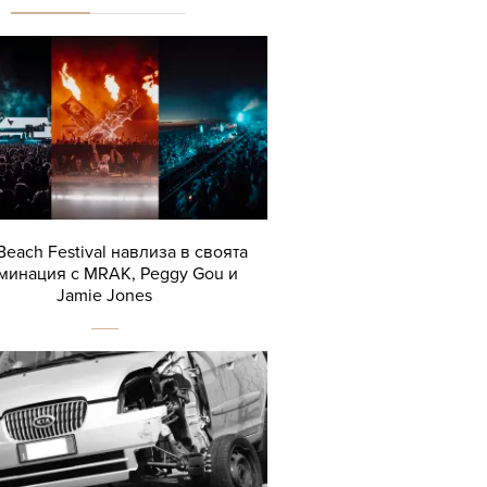
Beach Festival навлиза в своята
минация с MRAK, Peggy Gou и
Jamie Jones