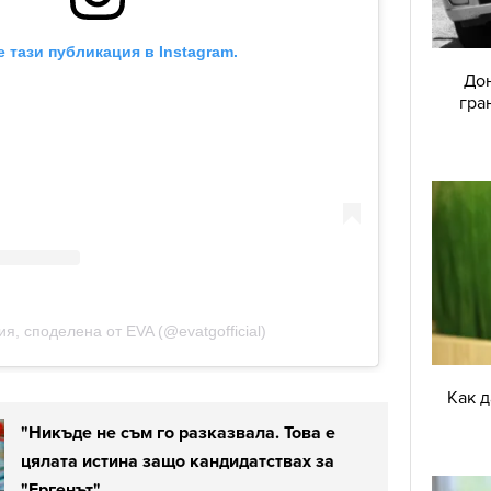
Дон
гра
Как 
"Никъде не съм го разказвала. Това е
цялата истина защо кандидатствах за
"Ергенът"