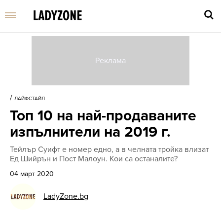
Въве
търс
/
ЛАЙФСТАЙЛ
дума
Топ 10 на най-продаваните
и
нати
изпълнители на 2019 г.
Enter
Тейлър Суифт е номер едно, а в челната тройка влизат
Ед Шийрън и Пост Малоун. Кои са останалите?
04 март 2020
LadyZone.bg