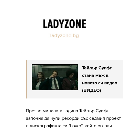
Тейлър Суифт
стана мъж в
новото си видео
(ВИДЕО)
През изминалата година Тейлър Суифт
започна да чупи рекорди със седмия проект
в дискографията си "Lover", който оглави