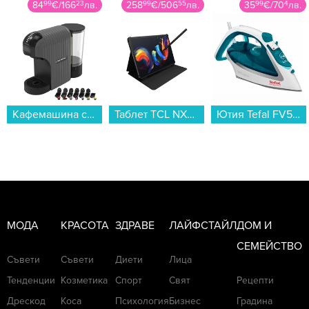
84
99
€
/
166
23
лв.
258
99
€
/
506
55
лв.
35
99
€
/
70
4
лв.
Кафемашина с капсули Crown CCM-1533 GR 7 в 1...
Таблет TCL NXTPAPER 11 PLUS 256/8 GREY , 256 GB, 8 GB...
Ютия Tefal FV5718E0...
МОДА
КРАСОТА
ЗДРАВЕ
ЛАЙФСТАЙЛ
ДОМ И
СЕМЕЙСТВО
Съвети
Съвети
Диети
Лица
Тенденции
Козметика
Спорт
Свят
Рецепти
Дрескод
Коса
Психология
Бизнес
Градина