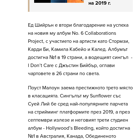
на 2019 г.
Ед Шийрън е втори благодарение на успеха
на новия му албум No. 6 Collaborations
Project, с участието на артисти като Стормзи,
Карди Би, Камила Кабейо и Kалед. Албумът
достигна №1 в 19 страни, а водещият сингъл -
I Don’t Care с Джъстин Бийбър, оглави
чартовете в 26 страни по света.
Поуст Малоун заема престижното трето място
в класацията. Сингълът му Sunflower със
Суей Лий бе сред най-популярните парчета
на стрийминг платформите през 2019, а през
септември излезе и неговият трети студиен
албум - Hollywood’s Bleeding, който достигна
№1 в Австралия, Канада, Обединеното