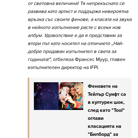
от световна величина! Тя непрекъснато се
развива като артист и поддържа невероятна
връзка със своите фенове, а класата на звука
в нейното изпълнение расте с всеки нов
албум. Удоволствие е да я представим за
втори път като носител на отличието „Най-
добре продаван изпълнител в света за
годината!"
, отбеляза Франсес Муур, главен
изпълнителен директор на IFPI.
Феновете на
Тейлър Суифт са
в културен шок,
след като "Tool"
оглави
класацията на
"Билборд" за