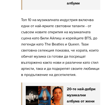
албуми
Топ 10 на музикалната индустрия включва
едни от най-ярките световни таланти - от
съвсем новите открития на музикалната
сцена като Били Айлиш и корейците BTS, до
легенди като The Beatles и Queen. Тази
световна селекция показва, че хората, които
обичат музика са готови да посрещат
възторжено както нови и различни като стил
артисти, така и да подкрепят своите любимци
в продължение на десетилетия.
20-те най-добри
музикални
албума от жени