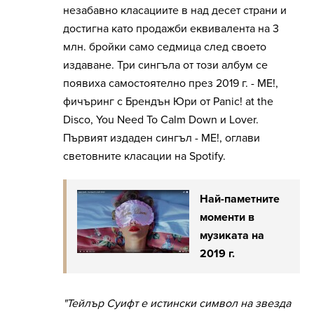
незабавно класациите в над десет страни и
достигна като продажби еквивалента на 3
млн. бройки само седмица след своето
издаване. Три сингъла от този албум се
появиха самостоятелно през 2019 г. - ME!,
фичъринг с Брендън Юри от Panic! at the
Disco, You Need To Calm Down и Lover.
Първият издаден сингъл - ME!, оглави
световните класации на Spotify.
Най-паметните
моменти в
музиката на
2019 г.
"Тейлър Суифт е истински символ на звезда