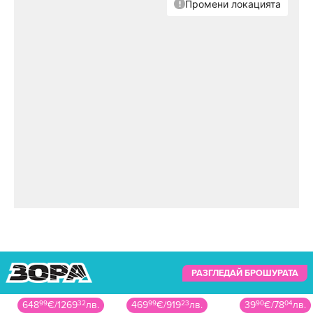
РАЗГЛЕДАЙ БРОШУРАТА
648
99
€
/
1269
32
лв.
469
99
€
/
919
23
лв.
39
90
€
/
78
04
лв.