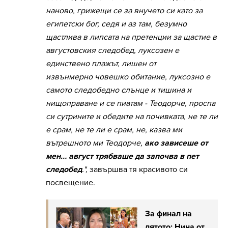
наново, грижещи се за внучето си като за
египетски бог, седя и аз там, безумно
щастлива в липсата на претенции за щастие в
августовския следобед, луксозен е
единствено плажът, лишен от
извънмерно
човешко обитание, луксозно е
самото следобедно слънце и тишина и
нищоправане и се пиатам - Теодорче, проспа
си сутрините и обедите на почивката, не те ли
е срам, не те ли е срам, не, казва ми
вътрешното ми Теодорче,
ако зависеше от
мен… август трябваше да започва в пет
следобед
.",
завършва тя красивото си
посвещение.
За финал на
лятото: Нина от