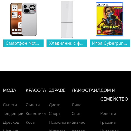
Смартфон Nothing Phone (4a) PRO 256/12 SILVER , 12 GB, 256 GB...
Хладилник с фризер Finlux FBN340W GLASS , 322 l, E , No Frost , Бяло стъкло...
Игра Cyberpunk 2077 Ultimate Edition (PS5)...
МОДА
КРАСОТА
ЗДРАВЕ
ЛАЙФСТАЙЛ
ДОМ И
СЕМЕЙСТВО
Съвети
Съвети
Диети
Лица
Тенденции
Козметика
Спорт
Свят
Рецепти
Дрескод
Коса
Психология
Бизнес
Градина