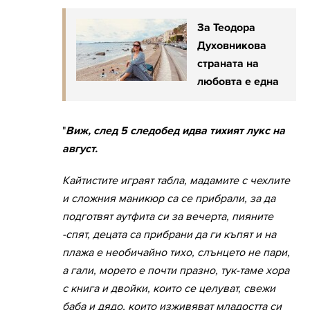
За Теодора
Духовникова
страната на
любовта е една
"
Виж, след 5 следобед идва тихият лукс на
август.
Кайтистите играят табла, мадамите с чехлите
и сложния маникюр са се прибрали, за да
подготвят аутфита си за вечерта, пияните
-спят, децата са прибрани да ги къпят и на
плажа е необичайно тихо, слънцето не пари,
а гали, морето е почти празно, тук-таме хора
с книга и двойки, които се целуват, свежи
баба и дядо, които изживяват младостта си