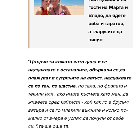
гости на Марта и
Владо, да ядете
риба и таратор,
а гларусите да
пищят
"
Цвърчи ти кожата като цаца и се
надцаквате с останалите, объркали се да
плажуват в сутрините на август, надцаквате
се по тен, по щастие,
по тела, по фрапета и
текили или , ако имате късмета като мен, да
живеете сред кайтисти - кой как го е брулил
вятъра и са го млатили вълните и колко по-
малко от вчера е успял да почупи от себе
си..",
пише още тя.