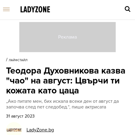
Въве
търс
/
ЛАЙФСТАЙЛ
дума
Теодора Духовникова казва
и
нати
"чао" на август: Цвърчи ти
Enter
кожата като цаца
„Ако питате мен, бих искала всеки ден от август да
започва след пет следобед.“, пише актрисата
31 август 2023
LadyZone.bg