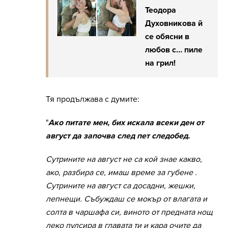
Теодора
Духовникова й
се обясни в
любов с… пиле
на грил!
Тя продължава с думите:
"
Ако питате мен, бих искала всеки ден от
август да започва след пет следобед.
Сутрините на август не са кой знае какво,
ако, разбира се, имаш време за губене .
Сутрините на август са досадни, жешки,
лепнещи. Събуждаш се мокър от влагата и
солта в чаршафа си, виното от предната нощ
леко пулсира в главата ти и кара очите да