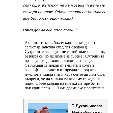
спят още, въпреки, че на мозъка ти вече му
се ходи на плаж. Обаче казваш на мозъка си-
аре бе, то пък един плаж…!
Няма драма ако пропуснеш."
Т. Духовникова:
Най-хубаво е на