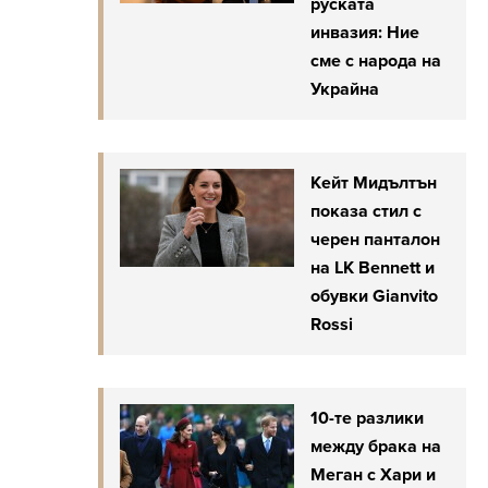
руската
инвазия: Ние
сме с народа на
Украйна
Кейт Мидълтън
показа стил с
черен панталон
на LK Bennett и
обувки Gianvito
Rossi
10-те разлики
между брака на
Меган с Хари и