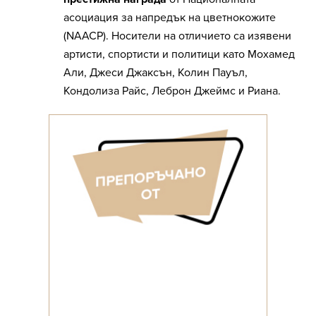
асоциация за напредък на цветнокожите
(NAACP). Носители на отличието са изявени
артисти, спортисти и политици като Мохамед
Али, Джеси Джаксън, Колин Пауъл,
Кондолиза Райс, Леброн Джеймс и Риана.