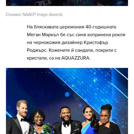
Снимка: NAACP Image Awards
На бляскавата церемония 40-годишната
Меган Маркъл бе със синя копринена рокля
на чернокожия дизайнер Кристофър
Роджърс. Кожените й сандали, покрити с
кристали, са на AQUAZZURA.