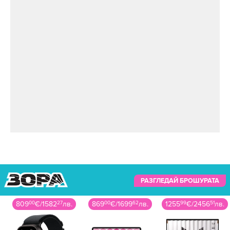
РАЗГЛЕДАЙ БРОШУРАТА
809
00
€
/
1582
27
лв.
869
00
€
/
1699
62
лв.
1255
99
€
/
2456
51
лв.