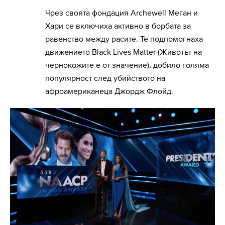
Чрез своята фондация Archewell Меган и
Хари се включиха активно в борбата за
равенство между расите. Те подпомогнаха
движението Black Lives Matter (Животът на
чернокожите е от значение), добило голяма
популярност след убийството на
афроамериканеца Джордж Флойд.