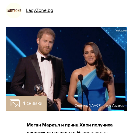
LadyZone.bg
4 снимки
Снимка: NAACP Image Awards
Меган Маркъл и принц Хари получиха
престижна награда
от Националната