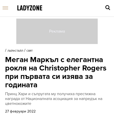
Въве
търс
/
/
ЛАЙФСТАЙЛ
СВЯТ
дума
Меган Маркъл с елегантна
и
нати
рокля на Christopher Rogers
Enter
при първата си изява за
годината
Принц Хари и съпругата му получиха престижна
награда от Националната асоциация за напредък на
цветнокожите
27 февруари 2022