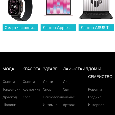
Смарт часовник Apple Watch Ultra 3 49mm Black/Black Alpine Loop L mf0x4 , 1.98...
Лаптоп Apple MacBook Neo 13" 512GB Blush mhfj4 , 13.00 , 512 , 8 , Apple A18 Pro 5 Core GPU , Apple A18 Pro 6 Core , Mac OS...
Лаптоп ASUS TUF GAMING A16 FA608UH-RV013 , 1000GB SSD , 16 , 16.00 , AMD Ryzen 7 260 OCTA CORE , NVIDIA GeForce RTX 5050 8GB GDDR7 , Без OS...
МОДА
КРАСОТА
ЗДРАВЕ
ЛАЙФСТАЙЛ
ДОМ И
СЕМЕЙСТВО
Съвети
Съвети
Диети
Лица
Тенденции
Козметика
Спорт
Свят
Рецепти
Дрескод
Коса
Психология
Бизнес
Градина
Шопинг
Интимно
Артbox
Интериор