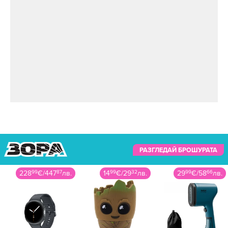
РАЗГЛЕДАЙ БРОШУРАТА
14
99
€
/
29
32
лв.
29
99
€
/
58
66
лв.
54
99
€
/
107
56
лв.