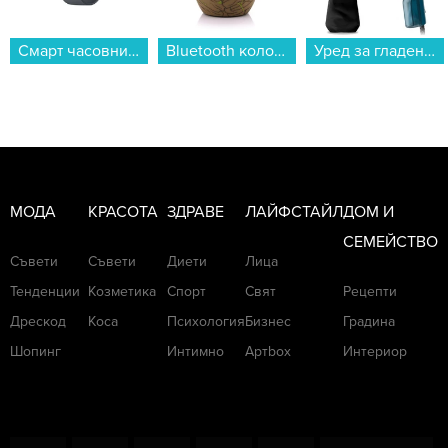
Bluetooth колонка Bitty Boomers Groot - BITTYGROOT...
Уред за гладене с пара Tefal DT2020E1...
Блендер Finlux FTB-8115D...
МОДА
КРАСОТА
ЗДРАВЕ
ЛАЙФСТАЙЛ
ДОМ И
СЕМЕЙСТВО
Съвети
Съвети
Диети
Лица
Тенденции
Козметика
Спорт
Свят
Рецепти
Дрескод
Коса
Психология
Бизнес
Градина
Шопинг
Интимно
Артbox
Интериор