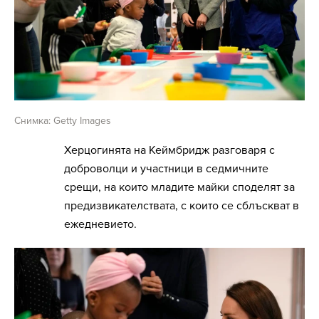
Снимка: Getty Images
Херцогинята на Кеймбридж разговаря с
доброволци и участници в седмичните
срещи, на които младите майки споделят за
предизвикателствата, с които се сблъскват в
ежедневието.