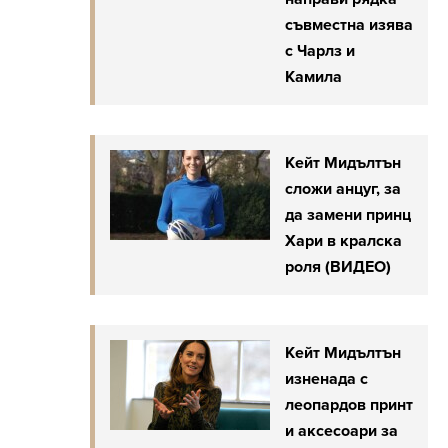
съвместна изява
с Чарлз и
Камила
Кейт Мидълтън
сложи анцуг, за
да замени принц
Хари в кралска
роля (ВИДЕО)
Кейт Мидълтън
изненада с
леопардов принт
и аксесоари за