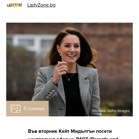
LadyZone.bg
5 снимки
Снимка: Getty Images
Във вторник Кейт Мидълтън посети