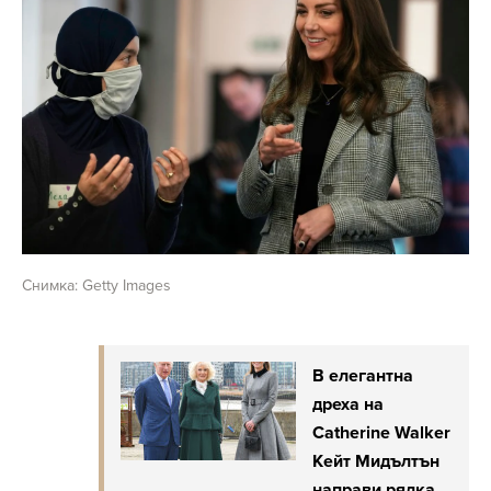
Снимка: Getty Images
В елегантна
дреха на
Catherine Walker
Кейт Мидълтън
направи рядка