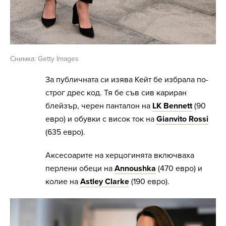
Снимка: Getty Images
За публичната си изява Кейт бе избрала по-
строг дрес код. Тя бе съв сив кариран
блейзър, черен панталон на
LK Bennett
(90
евро) и обувки с висок ток на
Gianvito Rossi
(635 евро).
Аксесоарите на херцогинята включваха
перлени обеци на
Annoushka
(470 евро) и
колие на
Astley Clarke
(190 евро).