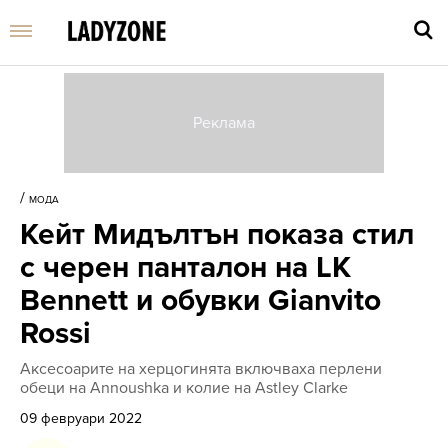
Въве
търс
/
МОДА
дума
Кейт Мидълтън показа стил
и
нати
с черен панталон на LK
Enter
Bennett и обувки Gianvito
Rossi
Аксесоарите на херцогинята включваха перлени
обеци на Annoushka и колие на Astley Clarke
09 февруари 2022