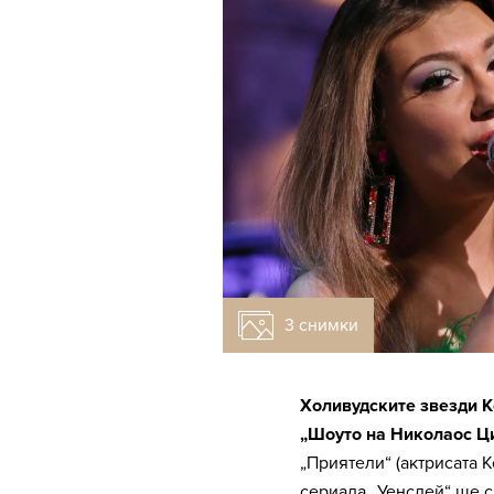
3 снимки
Холивудските звезди К
„Шоуто на Николаос Ци
„Приятели“ (актрисата 
сериала „Уенсдей“ ще 