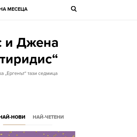
НА МЕСЕЦА
с и Джена
итиридис“
Въведете
търсената
дума
и
ка „Ергенът“ тази седмица
натиснете
Enter
НАЙ-НОВИ
НАЙ-ЧЕТЕНИ