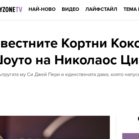
НАЙ-НОВО
ВИДЕО
ЛАЙФСТАЙЛ
ТЕМА 
вестните Кортни Кок
Шоуто на Николаос Ц
съпругата му Си Джей Пери и единствената дама, която напус