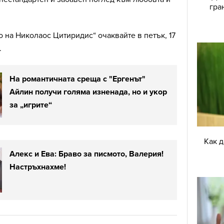
гра
 на Николаос Цитиридис“ очаквайте в петък, 17
.
На романтичната среща с "Ергенът"
Айлин получи голяма изненада, но и укор
за „игрите“
Как 
Алекс и Ева: Браво за писмото, Валерия!
Настръхнахме!