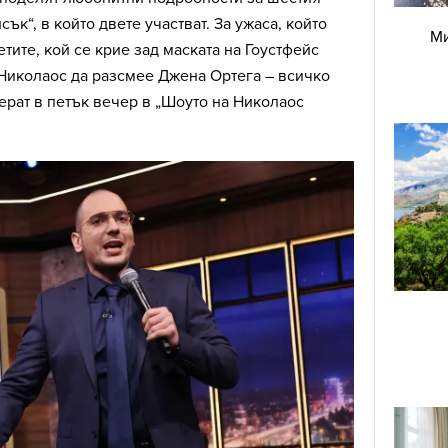
ък“, в който двете участват. За ужаса, който
Ми
тите, кой се крие зад маската на Гоустфейс
 Николаос да разсмее Джена Ортега – всичко
ерат в петък вечер в „Шоуто на Николаос