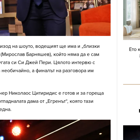
изод на шоуто, водещият ще има и „близки
Ето 
 (Мирослав Барняшев), който няма да е сам
угата си Си Джей Пери. Цялото интервю с
 необичайно, а финалът на разговора им
чер Николаос Цитиридис е готов и за гореща
тпадналата дама от „Егренът“, която тази
една.