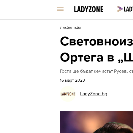
/
ЛАЙФСТАЙЛ
Световноиз
Ортега в „
Гости ще бъдат кечистът Русев, 
16 март 2023
LadyZone.bg