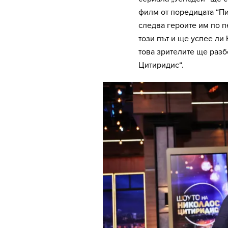
филм от поредицата “Пис
следва героите им по пе
този път и ще успее ли
това зрителите ще разб
Цитиридис“.