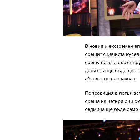
В новия и екстремен еп
срещи“ с кечиста Русев
срещу него, а със съпр
двойката ще бъде доста
абсолютно неочакван.
По традиция в петък ве
среща на четири очи с о
седмица ще бъде само 