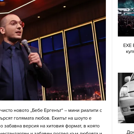
EXE 
кул
чисто новото „Бебе Ергенът“ – мини риалити с
търсят голямата любов. Екипът на шоуто е
 забавна версия на хитовия формат, в която
Дон
 нестандартен и забавен поглед към любовта и