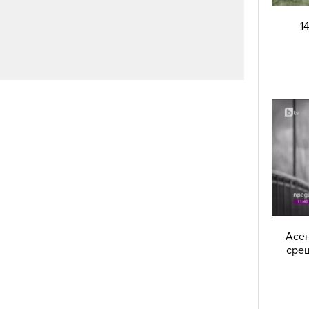
1
Асен
срещ