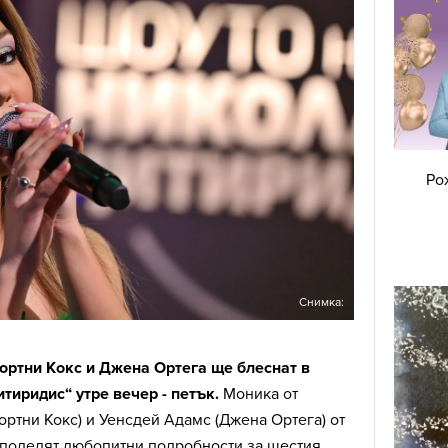
Ро
Снимка:
ортни Кокс и Джена Ортега ще блеснат в
тиридис“ утре вечер - петък.
Моника от
Кортни Кокс) и Уенсдей Адамс (Джена Ортега) от
споделят любопитни подробности за шестия