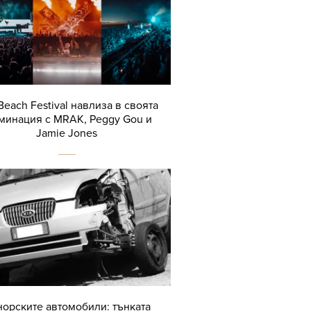
Beach Festival навлиза в своята
минация с MRAK, Peggy Gou и
Jamie Jones
орските автомобили: тънката