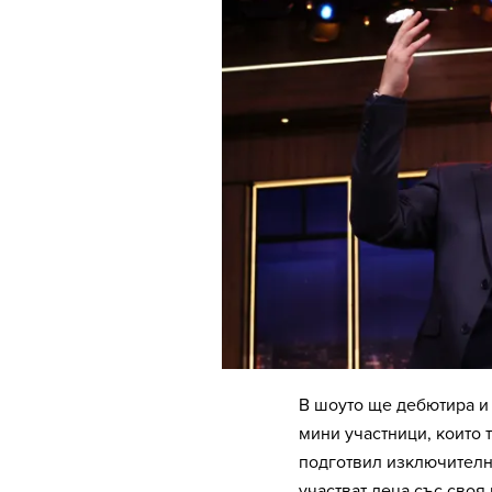
В шоуто ще дебютира и 
мини участници, които 
подготвил изключително
участват деца със своя