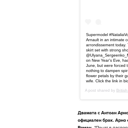
Двамата с Антоан Арно 
официален брак. Арно 
Роман.
"Печат в паспор