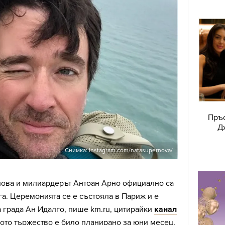
Пръс
Д
Снимка: instagram.com/natasupernova/
ова и милиардерът Антоан Арно официално са
га. Церемонията се е състояла в Париж и е
а града Ан Идалго, пише km.ru, цитирайки
канал
ното тържество е било планирано за юни месец,