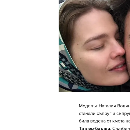
Моделът Наталия Водян
станали съпруг и съпру
била водена от кмета н
Tатлер-батлер
. Сватбе