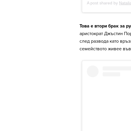
Това е втори брак за р
аристократ Джъстин Пор
след развода като връ
семейството живее във