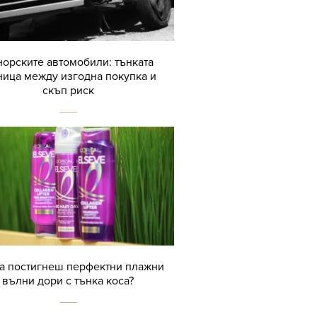
орските автомобили: тънката
ница между изгодна покупка и
скъп риск
да постигнеш перфектни плажни
вълни дори с тънка коса?