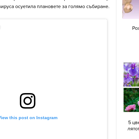
вируса осуетила плановете за голямо събиране.
Ро
5 цв
лято