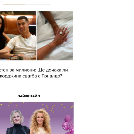
тен за милиони: Ще дочака ли
жорджина сватба с Роналдо?
ЛАЙФСТАЙЛ