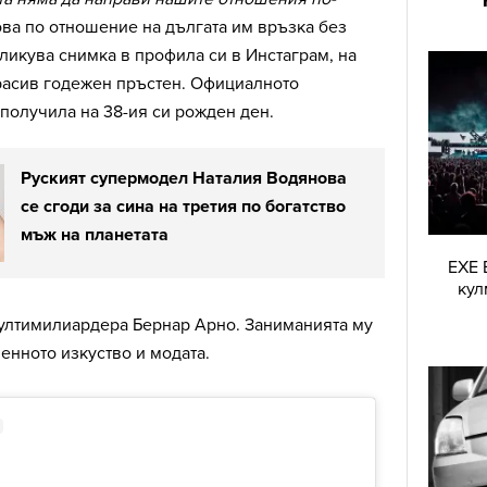
а по отношение на дългата им връзка без
бликува снимка в профила си в Инстаграм, на
красив годежен пръстен. Официалното
получила на 38-ия си рожден ден.
Руският супермодел Наталия Водянова
се сгоди за сина на третия по богатство
мъж на планетата
EXE 
кул
мултимилиардера Бернар Арно. Заниманията му
менното изкуство и модата.