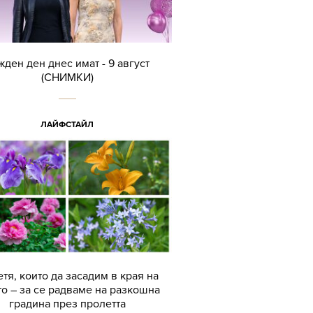
жден ден днес имат - 9 август
(СНИМКИ)
ЛАЙФСТАЙЛ
етя, които да засадим в края на
то – за се радваме на разкошна
градина през пролетта