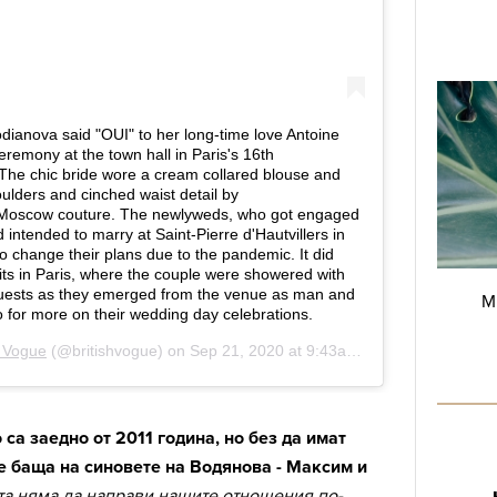
М
са заедно от 2011 година, но без да имат
е баща на синовете на Водянова - Максим и
та няма да направи нашите отношения по-