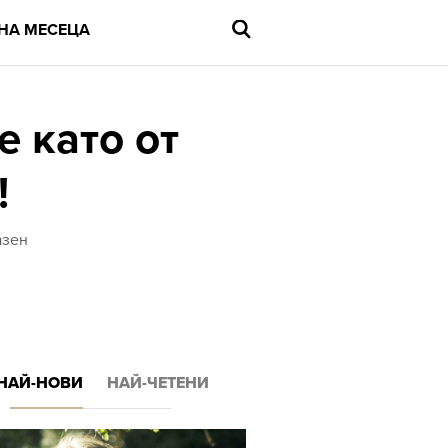
НА МЕСЕЦА
 като от
!
Въведете
търсената
дума
и
азен
натиснете
Enter
НАЙ-НОВИ
НАЙ-ЧЕТЕНИ