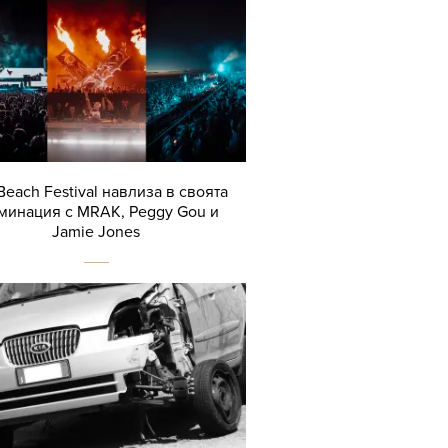
Beach Festival навлиза в своята
минация с MRAK, Peggy Gou и
Jamie Jones