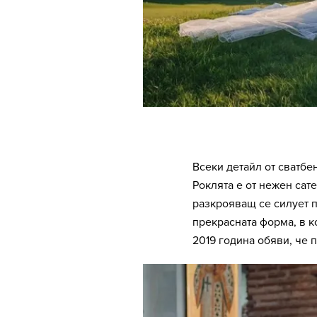
Всеки детайл от сватбе
Роклята е от нежен сате
разкрояващ се силует п
прекрасната форма, в к
2019 година обяви, че 