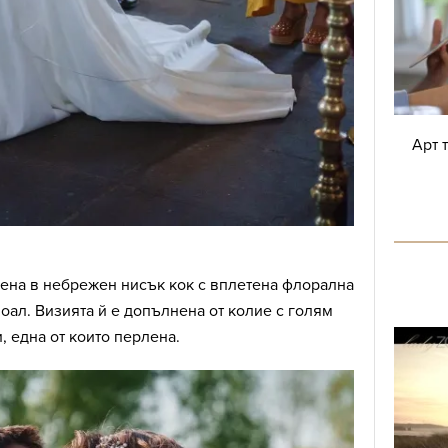
Арт 
мена в небрежен нисък кок с вплетена флорална
воал. Визията й е допълнена от колие с голям
, една от които перлена.