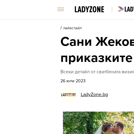
/
ЛАЙФСТАЙЛ
Сани Жеков
приказките 
Всеки детайл от сватбената визи
26 юли 2023
LadyZone.bg