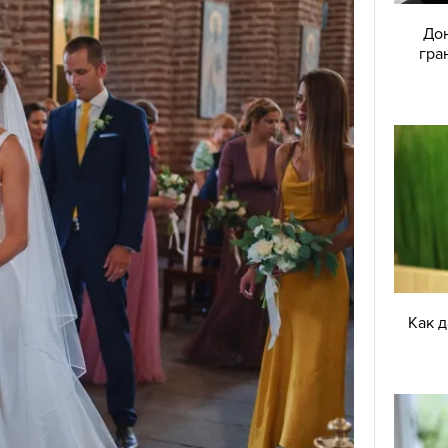
Дон
гра
Как 