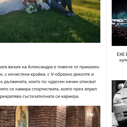
EXE 
кул
ната визия на Александра е повече от приказен.
н, с изчистена кройка, с V-образно деколте и
о дължината, които по чудесен начин описват
оято се намира спортистката, която през април
прекратява състезателната си кариера.