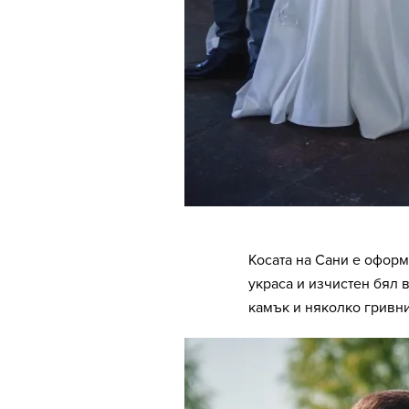
Косата на Сани е офор
украса и изчистен бял 
камък и няколко гривни