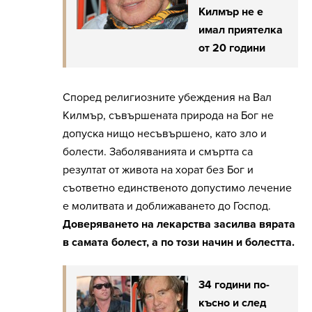
Килмър не е
имал приятелка
от 20 години
Според религиозните убеждения на Вал
Килмър, съвършената природа на Бог не
допуска нищо несъвършено, като зло и
болести. Заболяванията и смъртта са
резултат от живота на хорат без Бог и
съответно единственото допустимо лечение
е молитвата и доближаването до Господ.
Доверяването на лекарства засилва вярата
в самата болест, а по този начин и болестта.
34 години по-
късно и след