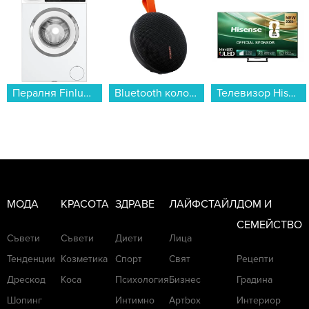
Bluetooth колонка Xiaomi Bluetooth Speaker Essential QBH4329GL...
Телевизор Hisense 75E8S , 189 см, 3840x2160 UHD-4K , 75 inch, Mini LED , Smart TV , VIDAA...
Аудио система Finlux FBS60BLAST...
МОДА
КРАСОТА
ЗДРАВЕ
ЛАЙФСТАЙЛ
ДОМ И
СЕМЕЙСТВО
Съвети
Съвети
Диети
Лица
Тенденции
Козметика
Спорт
Свят
Рецепти
Дрескод
Коса
Психология
Бизнес
Градина
Шопинг
Интимно
Артbox
Интериор