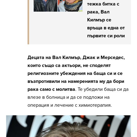
тежка битка с
рака, Вал
Килмър се
връща в една от
първите си роли
Децата на Вал Килмър, Джак и Мерседес,
които също са актьори, не споделят
религиозните убеждения на баща си и се
възпротивили на намеренията му да бори
рака само с молитва
. Те убедили баща си да
влезе в болница и да се подложи на
операция и лечение с химиотерапия.