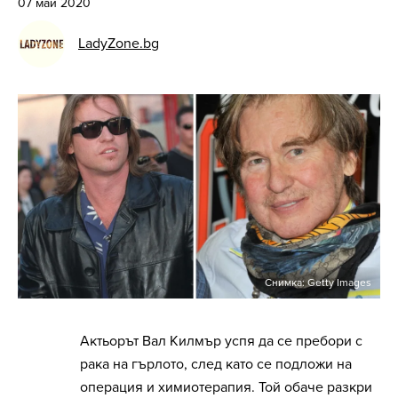
07 май 2020
LadyZone.bg
Снимка: Getty Images
Актьорът Вал Килмър успя да се пребори с
рака на гърлото, след като се подложи на
операция и химиотерапия. Той обаче разкри