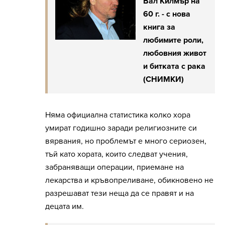
Вал Килмър на
60 г. - с нова
книга за
любимите роли,
любовния живот
и битката с рака
(СНИМКИ)
Няма официална статистика колко хора
умират годишно заради религиозните си
вярвания, но проблемът е много сериозен,
тъй като хората, които следват учения,
забраняващи операции, приемане на
лекарства и кръвопреливане, обикновено не
разрешават тези неща да се правят и на
децата им.