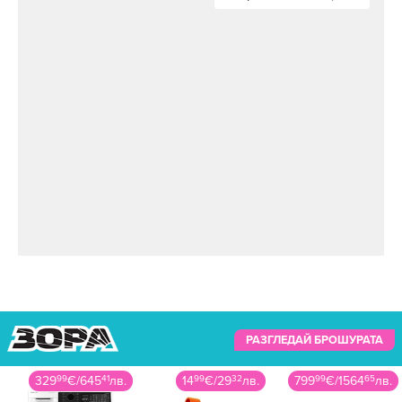
РАЗГЛЕДАЙ БРОШУРАТА
14
99
€
/
29
32
лв.
799
99
€
/
1564
65
лв.
99
99
€
/
195
57
лв.