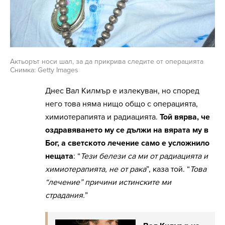
Актьорът носи шал, за да прикрива следите от операцията
Снимка: Getty Images
Днес Вал Килмър е излекуван, но според
него това няма нищо общо с операцията,
химиотерапията и радиацията.
Той вярва, че
оздравяването му се дължи на вярата му в
Бог, а светското лечение само е усложнило
нещата
: “
Тези белези са ми от радиацията и
химиотерапията, не от рака
”, каза той. “
Това
“лечение” причини истинските ми
страдания.
”