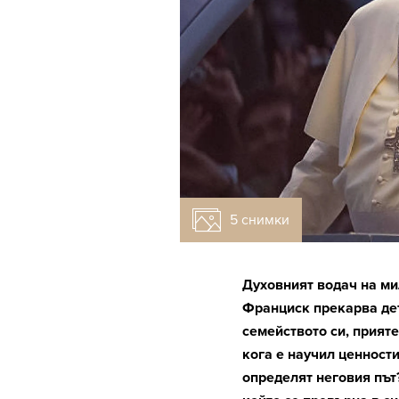
5 снимки
Духовният водач на ми
Франциск прекарва дет
семейството си, прияте
кога е научил ценности
определят неговия път