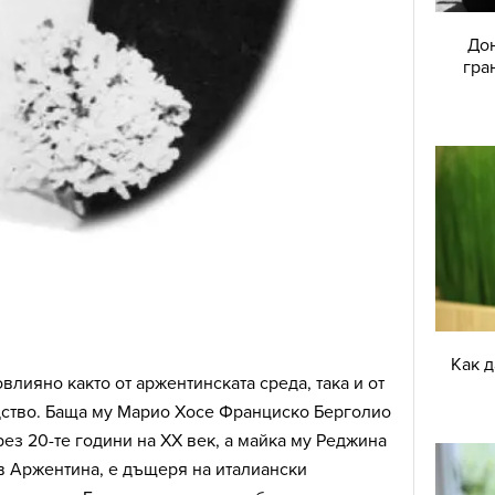
Дон
гра
Как 
влияно както от аржентинската среда, така и от
дство. Баща му Марио Хосе Франциско Берголио
ез 20-те години на XX век, а майка му Реджина
в Аржентина, е дъщеря на италиански