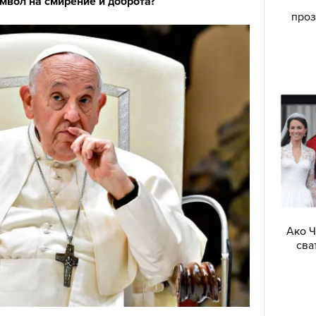
имвол на смирение и доброта?
проз
Ако Ч
сва