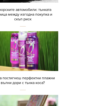
орските автомобили: тънката
ница между изгодна покупка и
скъп риск
да постигнеш перфектни плажни
вълни дори с тънка коса?