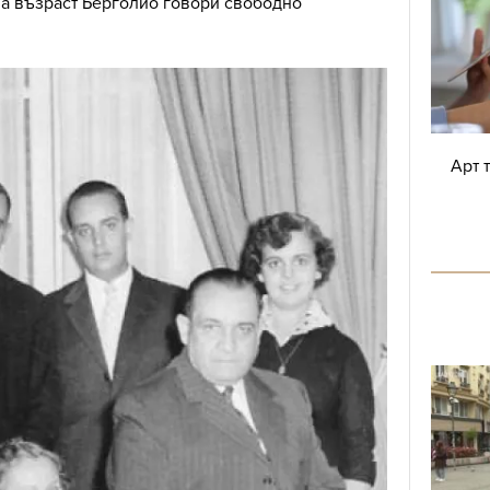
на възраст Берголио говори свободно
Арт 