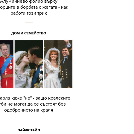
Алуминиево фолио върху
орците в борбата с жегата - как
работи този трик
ДОМ И СЕМЕЙСТВО
арлз каже "не" - защо кралските
тби не могат да се състоят без
одобрението на краля
ЛАЙФСТАЙЛ