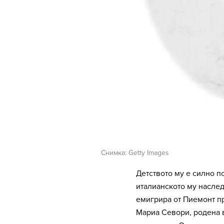
Снимка: Getty Images
Детството му е силно по
италианското му насле
емигрира от Пиемонт пр
Мариа Севори, родена 