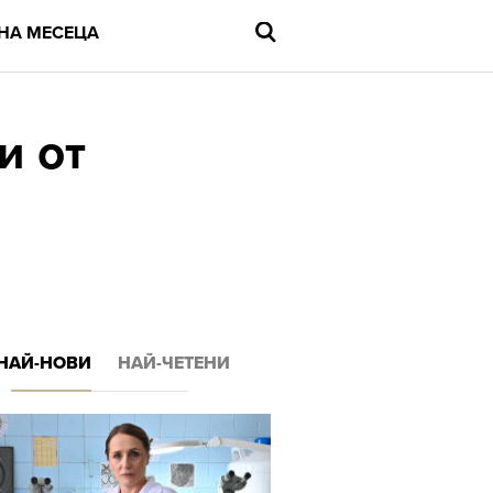
НА МЕСЕЦА
и от
Въведете
търсената
дума
и
натиснете
Enter
НАЙ-НОВИ
НАЙ-ЧЕТЕНИ