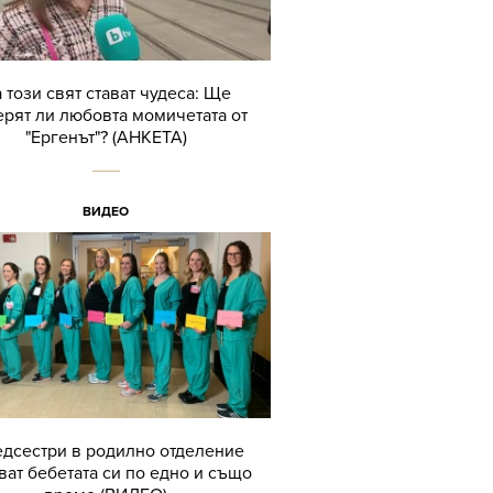
 този свят стават чудеса: Ще
рят ли любовта момичетата от
"Ергенът"? (АНКЕТА)
ВИДЕО
едсестри в родилно отделение
ват бебетата си по едно и също