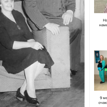
На
наме
9 м
очак