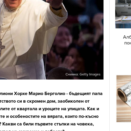
Алб
по
Снимка: Getty Images
лиони Хорхе Марио Берголио - бъдещият папа
ството си в скромен дом, заобиколен от
лите от квартала и уроците на улицата.
Как и
те и особеностите на вярата, които по-късно
?
Какви са били първите стъпки на човека,