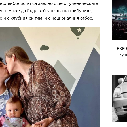
 волейболистът са заедно още от ученическите
сто може да бъде забелязана на трибуните,
е и с клубния си тим, и с националния отбор.
EXE 
кул