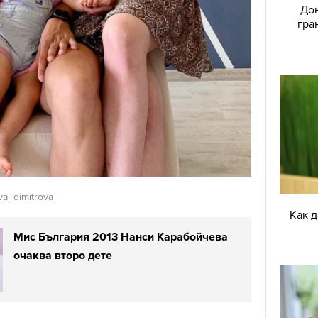
Дон
гра
a_dimitrova
Как 
Мис България 2013 Нанси Карабойчева
очаква второ дете