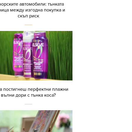
орските автомобили: тънката
ница между изгодна покупка и
скъп риск
да постигнеш перфектни плажни
вълни дори с тънка коса?