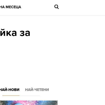
НА МЕСЕЦА
йка за
Въведете
търсената
дума
и
натиснете
Enter
НАЙ-НОВИ
НАЙ-ЧЕТЕНИ