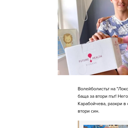
Волейболистът на "Лок
баща за втори път! Нег
Карабойчева, разкри в 
втори син.