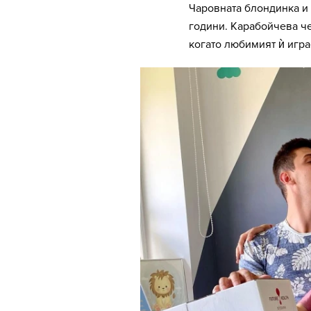
Чаровната блондинка и
години. Карабойчева че
когато любимият ѝ игра