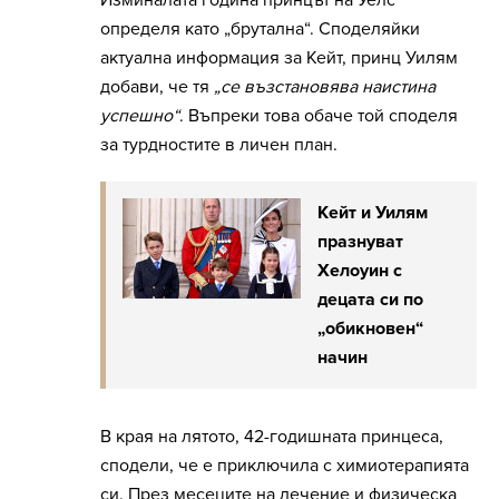
Изминалата година принцът на Уелс
определя като „брутална“. Споделяйки
актуална информация за Кейт, принц Уилям
добави, че тя
„се възстановява наистина
успешно“
. Въпреки това обаче той споделя
за турдностите в личен план.
Кейт и Уилям
празнуват
Хелоуин с
децата си по
„обикновен“
начин
В края на лятото, 42-годишната принцеса,
сподели, че е приключила с химиотерапията
си. През месеците на лечение и физическа