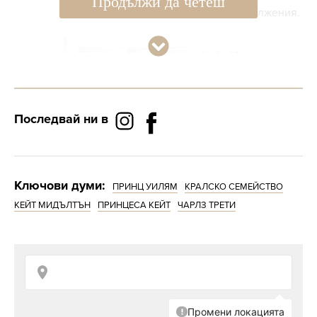
Продължи да четеш
изпълнението на обществените задължения.
Кейт Мидълтън
тренира отново
във фитнеса
след края на
Последвай ни в
химиотерапията
В края на наградите Earthshot Prize Awards,
Ключови думи:
ПРИНЦ УИЛЯМ
КРАЛСКО СЕМЕЙСТВО
където Уилям хвърли светлина върху
КЕЙТ МИДЪЛТЪН
ПРИНЦЕСА КЕЙТ
ЧАРЛЗ ТРЕТИ
екологичните иновации, случващи се в
Африка, принцеса Кейт не беше до него.
Принцът използва повода, за да се пошегува,
като намеси децата си.
„Надявам се Шарлот да не се разплаче