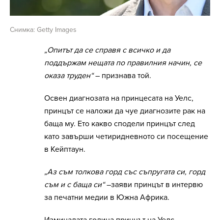
Снимка: Getty Images
„Опитът да се справя с всичко и да
поддържам нещата по правилния начин, се
оказа труден“
– признава той.
Освен диагнозата на принцесата на Уелс,
принцът се наложи да чуе диагнозите рак на
баща му. Ето какво сподели принцът след
като завърши четиридневното си посещение
в Кейптаун.
„Аз съм толкова горд със съпругата си, горд
съм и с баща си“
–заяви принцът в интервю
за печатни медии в Южна Африка.