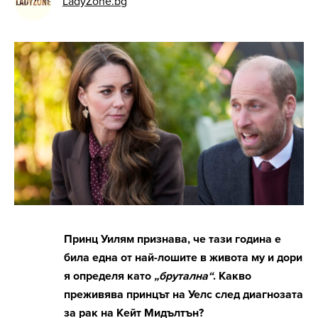
LadyZone.bg
Принц Уилям признава, че тази година е
била една от най-лошите в живота му и дори
я определя като
„брутална“
. Какво
преживява принцът на Уелс след диагнозата
за рак на Кейт Мидълтън?