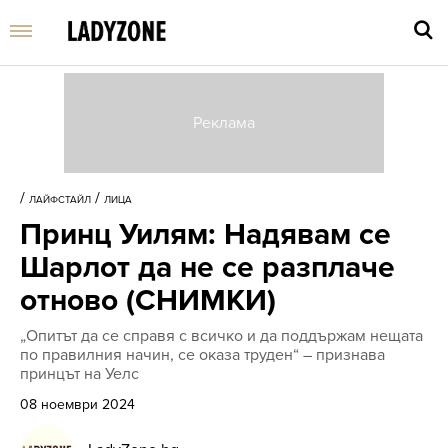
Въве
търс
/
/
ЛАЙФСТАЙЛ
ЛИЦА
дума
Принц Уилям: Надявам се
и
нати
Шарлот да не се разплаче
Enter
отново (СНИМКИ)
„Опитът да се справя с всичко и да поддържам нещата
по правилния начин, се оказа труден“ – признава
принцът на Уелс
08 ноември 2024