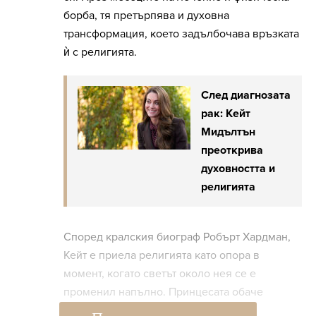
борба, тя претърпява и духовна
трансформация, което задълбочава връзката
ѝ с религията.
След диагнозата
рак: Кейт
Мидълтън
преоткрива
духовността и
религията
Според кралския биограф Робърт Хардман,
Кейт е приела религията като опора в
момент, когато светът около нея се е
променил напълно. Принцесата обаче
постепенно се присъединява към