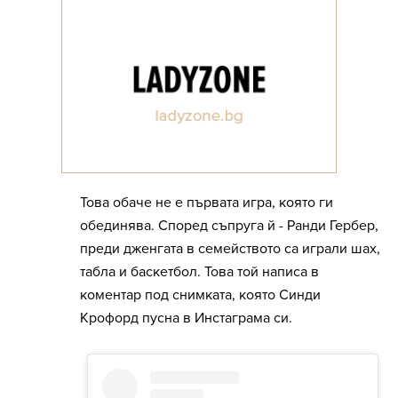
Това обаче не е първата игра, която ги
обединява. Според съпруга й - Ранди Гербер,
преди дженгата в семейството са играли шах,
табла и баскетбол. Това той написа в
коментар под снимката, която Синди
Крофорд пусна в Инстаграма си.