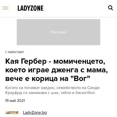
Въве
търс
/
ЛАЙФСТАЙЛ
дума
Кая Гербер - момиченцето,
и
нати
което играе дженга с мама,
Enter
вече е корица на "Вог"
Когато си почиват заедно, семейството на Синди
Крауфрд се занимава с шах, табла и баскетбол
19 май 2021
LadyZone.bg