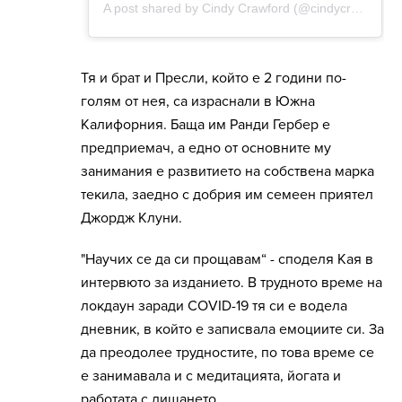
Тя и брат и Пресли, който е 2 години по-
голям от нея, са израснали в Южна
Калифорния. Баща им Ранди Гербер е
предприемач, а едно от основните му
занимания е развитието на собствена марка
текила, заедно с добрия им семеен приятел
Джордж Клуни.
"Научих се да си прощавам“ - споделя Кая в
интервюто за изданието. В трудното време на
локдаун заради COVID-19 тя си е водела
дневник, в който е записвала емоциите си. За
да преодолее трудностите, по това време се
е занимавала и с медитацията, йогата и
работата с дишането.