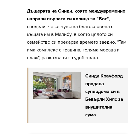
Дъщерята на Синди, която междувременно
направи първата си корица за "Вог",
сподели, че се чувства благословена с
къщата им в Малибу, в която цялото си
семейство си прекарва времето заедно. "Там
има комплекс с градина, голяма морава и
плаж", разказва тя за удобствата.
Синди Крауфорд
продава
супердома си в
Бевърли Хилс за
внушителна
сума