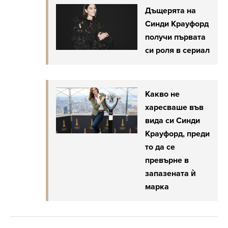
Дъщерята на
Синди Крауфорд
получи първата
си роля в сериал
Какво не
харесваше във
вида си Синди
Крауфорд, преди
то да се
превърне в
запазената ѝ
марка