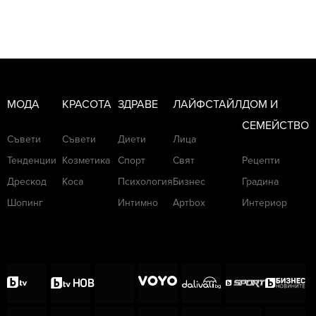
МОДА
КРАСОТА
ЗДРАВЕ
ЛАЙФСТАЙЛ
ДОМ И
СЕМЕЙСТВО
Съвети
Съвети
Диети
Лица
Тенденции
Козметика
Спорт
Свят
Рецепти
Дрескод
Коса
Психология
Бизнес
Градина
Шопинг
Интимно
Артbox
Интериор