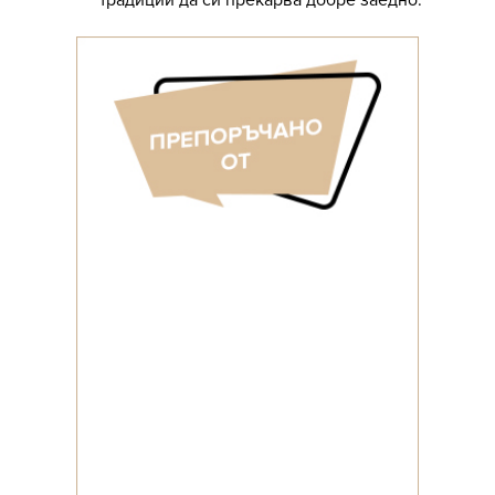
традиции да си прекарва добре заедно.