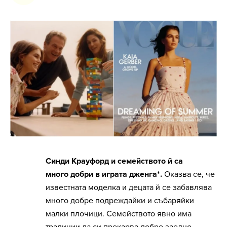
Синди Крауфорд и семейството й са
много добри в играта дженга*.
Оказва се, че
известната моделка и децата й се забавлява
много добре подреждайки и събаряйки
малки плочици. Семейството явно има