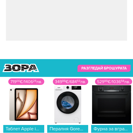
РАЗГЛЕДАЙ БРОШУРАТА
719
00
€
/
1406
25
лв.
349
99
€
/
684
53
лв.
529
99
€
/
1036
58
лв.
Таблет Apple iPad Air 11" Wi-Fi 256GB Starlight mca44 , 256 GB, 8 GB...
Пералня Gorenje WNHPI94A1PS , 1400 об./мин., 9.00 kg, A , Бял...
Фурна за вграждане Bosch HBA574BB3 , 71 , Push бутони , А+ , Пиролиза...