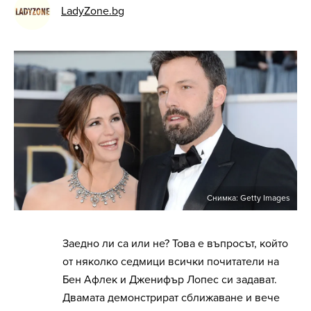
LadyZone.bg
Снимка: Getty Images
Заедно ли са или не? Това е въпросът, който
от няколко седмици всички почитатели на
Бен Афлек и Дженифър Лопес си задават.
Двамата демонстрират сближаване и вече