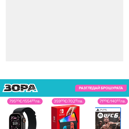
РАЗГЛЕДАЙ БРОШУРАТА
359
00
€
/
702
15
лв.
71
90
€
/
140
63
лв.
279
99
€
/
547
62
лв.