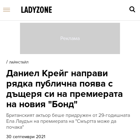
Въве
търс
/
ЛАЙФСТАЙЛ
дума
Даниел Крейг направи
и
нати
рядка публична поява с
Enter
дъщеря си на премиерата
на новия "Бонд"
Британският актьор беше придружен от 29-годишната
Ела Лаудън на премиерата на "Смъртта може да
почака"
30 септември 2021