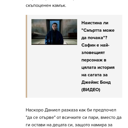
скъпоценен камък.
Наистина ли
"Смъртта може
да почака"?
Сафин е най-
зловещият
персонаж в
цялата история
на сагата за
Джеймс Бонд
(ВИДЕО)
Наскоро Даниел разказа как би предпочел
"да се отърве" от всичките си пари, вместо да
ги остави на децата си, защото намира за