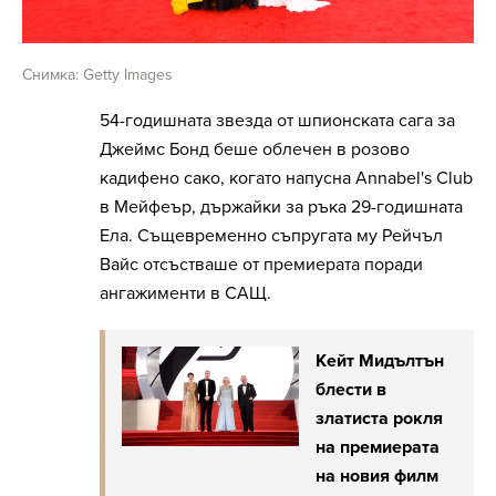
Снимка: Getty Images
54-годишната звезда от шпионската сага за
Джеймс Бонд беше облечен в розово
кадифено сако, когато напусна Annabel's Club
в Мейфеър, държайки за ръка 29-годишната
Ела. Същевременно съпругата му Рейчъл
Вайс отсъстваше от премиерата поради
ангажименти в САЩ.
Кейт Мидълтън
блести в
златиста рокля
на премиерата
на новия филм