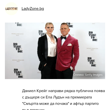
LadyZone.bg
Снимка: Getty Images
Даниел Крейг направи рядка публична поява
с дъщеря си Ела Лудън на премиерата
"Смъртта може да почака" и афтър партито