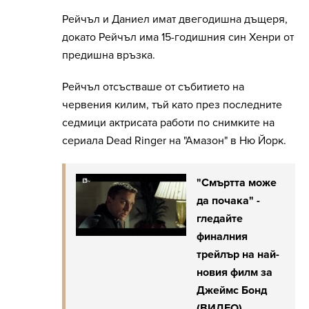
Рейчъл и Даниел имат двегодишна дъщеря,
докато Рейчъл има 15-годишния син Хенри от
предишна връзка.
Рейчъл отсъстваше от събитието на
червения килим, тъй като през последните
седмици актрисата работи по снимките на
сериала Dead Ringer на "Амазон" в Ню Йорк.
"Смъртта може
да почака" -
гледайте
финалния
трейлър на най-
новия филм за
Джеймс Бонд
(ВИДЕО)