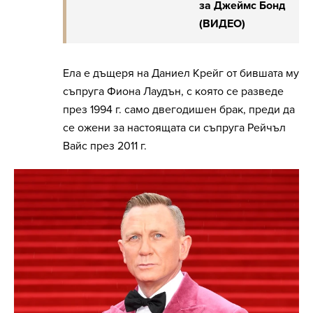
за Джеймс Бонд
(ВИДЕО)
Ела е дъщеря на Даниел Крейг от бившата му
съпруга Фиона Лаудън, с която се разведе
през 1994 г. само двегодишен брак, преди да
се ожени за настоящата си съпруга Рейчъл
Вайс през 2011 г.