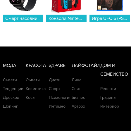
Конзола Nintendo Switch OLED (Red/Blue JOY-CON)...
Игра UFC 6 (PS5)...
Пералня Indesit IM 762 MY TIME EE , 1200 об./мин., 7.00 kg, A , Бял...
МОДА
КРАСОТА
ЗДРАВЕ
ЛАЙФСТАЙЛ
ДОМ И
СЕМЕЙСТВО
Съвети
Съвети
Диети
Лица
Тенденции
Козметика
Спорт
Свят
Рецепти
Дрескод
Коса
Психология
Бизнес
Градина
Шопинг
Интимно
Артbox
Интериор