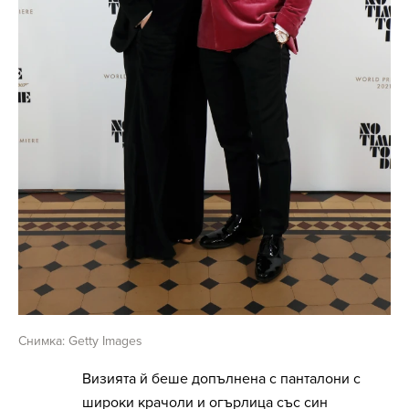
Снимка: Getty Images
Визията й беше допълнена с панталони с
широки крачоли и огърлица със син