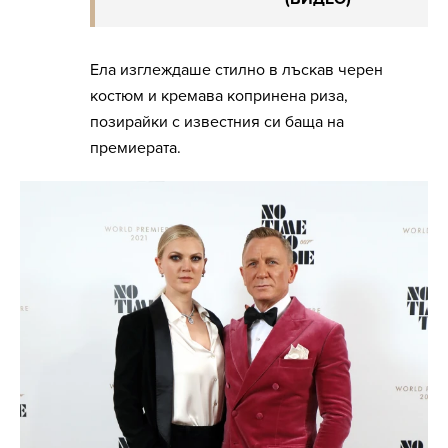
Ела изглеждаше стилно в лъскав черен
костюм и кремава копринена риза,
позирайки с известния си баща на
премиерата.