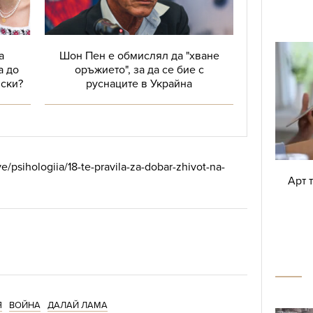
а
Шон Пен е обмислял да "хване
а до
оръжието", за да се бие с
ски?
руснаците в Украйна
e/psihologiia/18-te-pravila-za-dobar-zhivot-na-
Арт 
Я
ВОЙНА
ДАЛАЙ ЛАМА