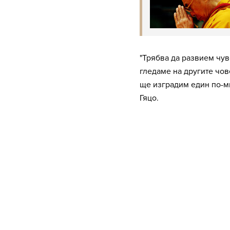
"Трябва да развием чув
гледаме на другите чов
ще изградим един по-ми
Гяцо.