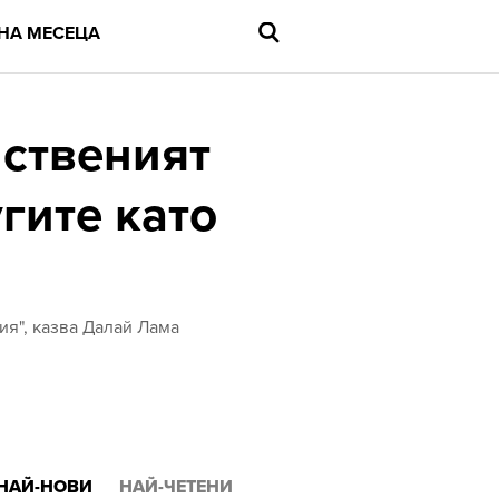
НА МЕСЕЦА
нственият
гите като
Въведете
търсената
дума
и
натиснете
Enter
ия", казва Далай Лама
НАЙ-НОВИ
НАЙ-ЧЕТЕНИ