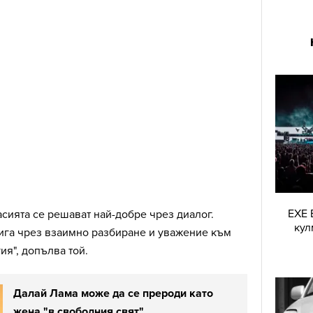
EXE 
сията се решават най-добре чрез диалог.
кул
тига чрез взаимно разбиране и уважение към
ия", допълва той.
Далай Лама може да се прероди като
жена "в свободния свят"