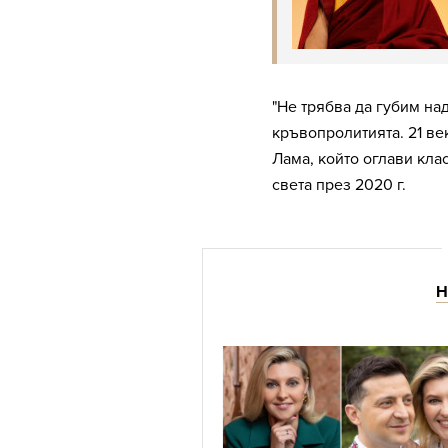
"Не трябва да губим на
кръвопролитията. 21 век
Лама, който оглави кла
света през 2020 г.
Н