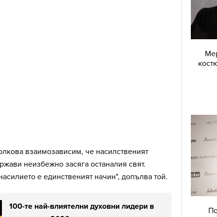
Мер
костю
толкова взаимозависим, че насилственият
ржави неизбежно засяга останалия свят.
енасилието е единственият начин", допълва той.
100-те най-влиятелни духовни лидери в
По