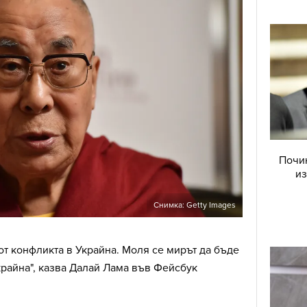
Почин
из
Снимка: Getty Images
т конфликта в Украйна. Моля се мирът да бъде
райна", казва Далай Лама във Фейсбук