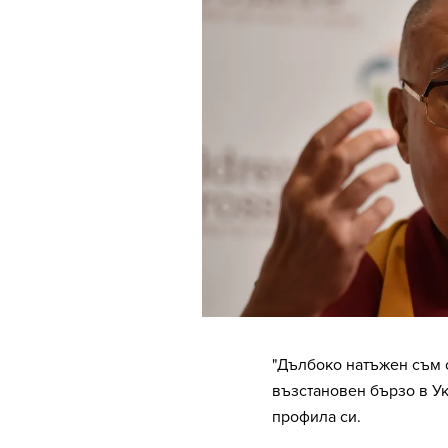
"Дълбоко натъжен съм о
възстановен бързо в Ук
профила си.