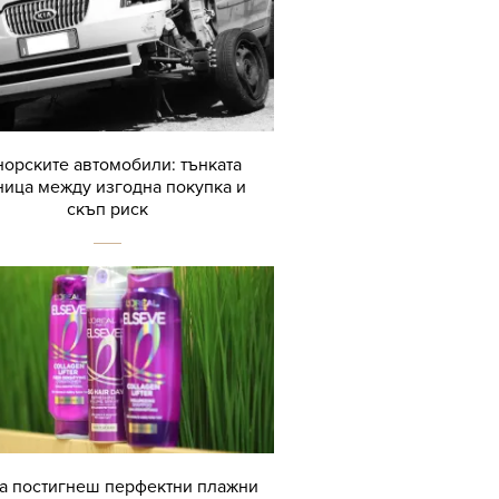
орските автомобили: тънката
ница между изгодна покупка и
скъп риск
да постигнеш перфектни плажни