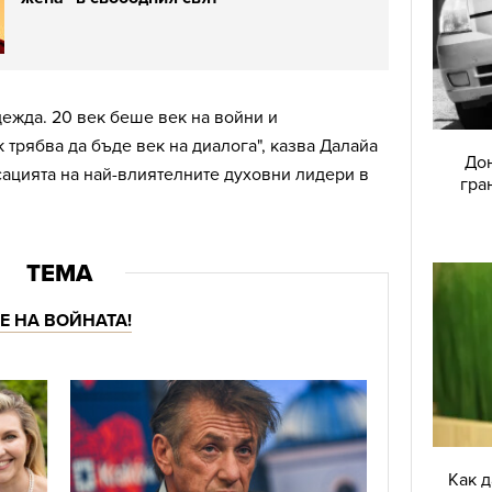
дежда. 20 век беше век на войни и
 трябва да бъде век на диалога", казва Далайа
Дон
сацията на най-влиятелните духовни лидери в
гра
Е НА ВОЙНАТА!
Как 