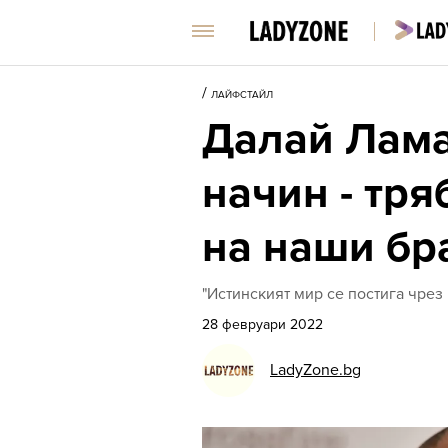
/
ЛАЙФСТАЙЛ
Далай Лама
начин - тря
на наши бра
"Истинският мир се постига чрез
28 февруари 2022
LadyZone.bg