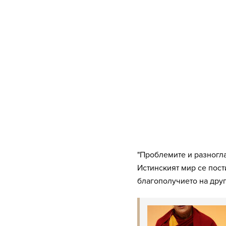
"Проблемите и разногла
Истинският мир се пос
благополучието на друг