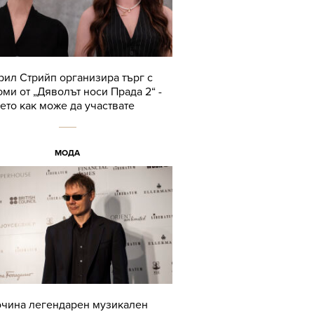
ил Стрийп организира търг с
ми от „Дяволът носи Прада 2“ -
ето как може да участвате
МОДА
чина легендарен музикален