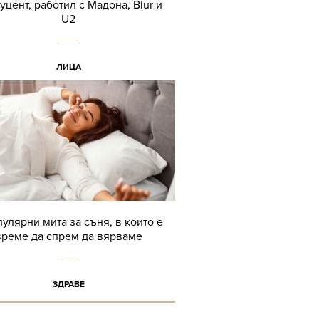
уцент, работил с Мадона, Blur и
U2
ЛИЦА
пулярни мита за съня, в които е
време да спрем да вярваме
ЗДРАВЕ