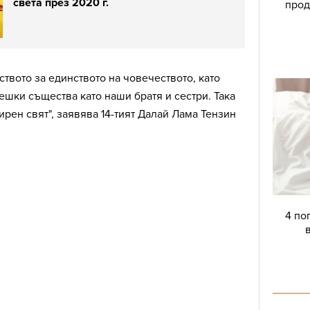
света през 2020 г.
прод
ството за единството на човечеството, като
ешки същества като наши братя и сестри. Така
рен свят", заявява 14-тият Далай Лама Тензин
4 по