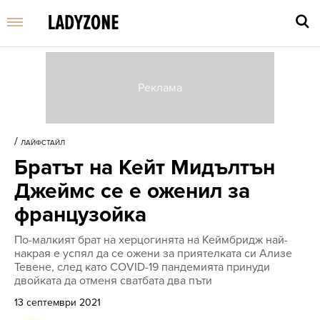
Въве
търс
/
ЛАЙФСТАЙЛ
дума
Братът на Кейт Мидълтън
и
нати
Джеймс се е оженил за
Enter
французойка
По-малкият брат на херцогинята на Кеймбридж най-
накрая е успял да се ожени за приятелката си Ализе
Тевене, след като COVID-19 пандемията принуди
двойката да отменя сватбата два пъти
13 септември 2021