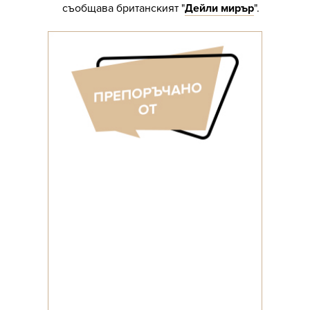
съобщава британският "
Дейли мирър
".