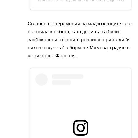
Сватбената церемония на младоженците се е
състояла в събота, като двамата са били
заобиколени от своите роднини, приятели "и
няколко кучета" в Борм-ле-Мимоза, градче в
югоизточна Франция.