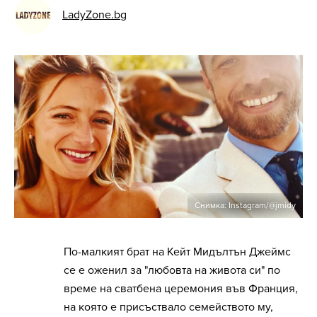
LadyZone.bg
Снимка: Instagram/@jmidy
По-малкият брат на Кейт Мидълтън Джеймс
се е оженил за "любовта на живота си" по
време на сватбена церемония във Франция,
на която е присъствало семейството му,