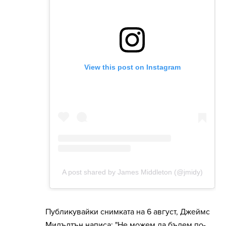
Публикувайки снимката на 6 август, Джеймс
Мидълтън написа: "Не можем да бъдем по-