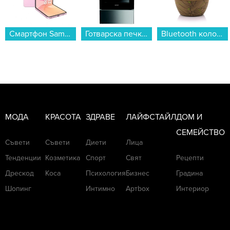
Готварска печка (ток) Indesit I5E5PMS , 4 ток , INOX...
Bluetooth колонка Bitty Boomers Groot - BITTYGROOT...
Тиган Tefal G3303802 EXCELLENCE+ 25 см...
МОДА
КРАСОТА
ЗДРАВЕ
ЛАЙФСТАЙЛ
ДОМ И
СЕМЕЙСТВО
Съвети
Съвети
Диети
Лица
Тенденции
Козметика
Спорт
Свят
Рецепти
Дрескод
Коса
Психология
Бизнес
Градина
Шопинг
Интимно
Артbox
Интериор