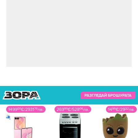
РАЗГЛЕДАЙ БРОШУРАТА
269
99
€
/
528
06
лв.
14
99
€
/
29
32
лв.
35
99
€
/
70
4
лв.