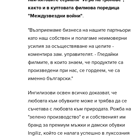
както и в култовата филмова поредица
"Междузвездни войни"
.
"Възприемаме бизнеса на нашите партньори
като наш собствен и полагаме неимоверни
усилия за осъществяване на целите -
коментира зам. управителят. - Гледайки
филмите, в които знаем, че продуктите са
произведени при нас, се гордеем, че са
именно български."
Ингилизови освен всичко доказват, че
любовта към обувките може и трябва да се
съчетава с любовта към природата. Рожба на
"зелено производство" е и собственият им
бранд за премиум мъжки и дамски обувки
Ingiliz, който се налага успешно в луксозния