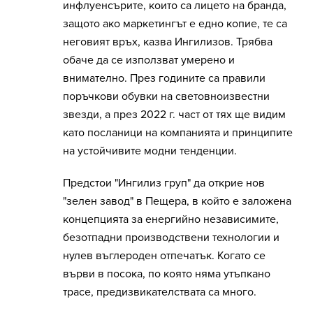
инфлуенсърите, които са лицето на бранда,
защото ако маркетингът е едно копие, те са
неговият връх, казва Ингилизов. Трябва
обаче да се използват умерено и
внимателно. През годините са правили
поръчкови обувки на световноизвестни
звезди, а през 2022 г. част от тях ще видим
като посланици на компанията и принципите
на устойчивите модни тенденции.
Предстои "Ингилиз груп" да открие нов
"зелен завод" в Пещера, в който е заложена
концепцията за енергийно независимите,
безотпадни производствени технологии и
нулев въглероден отпечатък. Когато се
върви в посока, по която няма утъпкано
трасе, предизвикателствата са много.