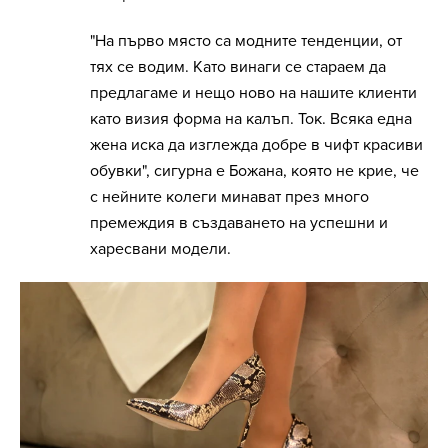
"На първо място са модните тенденции, от
тях се водим. Като винаги се стараем да
предлагаме и нещо ново на нашите клиенти
като визия форма на калъп. Ток. Всяка една
жена иска да изглежда добре в чифт красиви
обувки", сигурна е Божана, която не крие, че
с нейните колеги минават през много
премеждия в създаването на успешни и
харесвани модели.