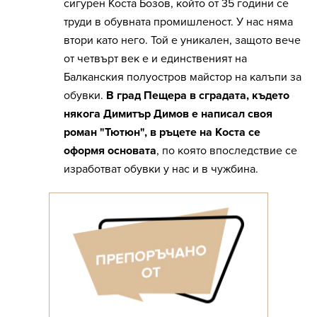
сигурен Коста Бозов, който от 35 години се
труди в обувната промишленост. У нас няма
втори като него. Той е уникален, защото вече
от четвърт век е и единственият на
Балканския полуостров майстор на калъпи за
обувки.
В град Пещера в сградата, където
някога Димитър Димов е написал своя
роман "Тютюн", в ръцете на Коста се
оформя основата
, по която впоследствие се
изработват обувки у нас и в чужбина.