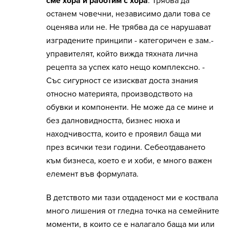
сме хора и работим с хора
. Трябва да
останем човечни, независимо дали това се
оценява или не. Не трябва да се нарушават
изградените принципи - категоричен е зам.-
управителят, който вижда тяхната лична
рецепта за успех като нещо комплексно. -
Със сигурност се изискват доста знания
относно материята, производството на
обувки и компоненти. Не може да се мине и
без далновидността, бизнес нюха и
находчивостта, които е проявил баща ми
през всички тези години. Себеотдаването
към бизнеса, което е и хоби, е много важен
елемент във формулата.
В детството ми тази отдаденост ми е коствала
много лишения от гледна точка на семейните
моменти, в които се е налагало баща ми или