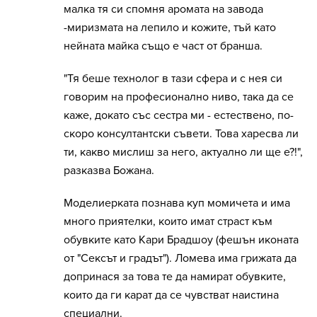
малка тя си спомня аромата на завода
-миризмата на лепило и кожите, тъй като
нейната майка също е част от бранша.
"Тя беше технолог в тази сфера и с нея си
говорим на професионално ниво, така да се
каже, докато със сестра ми - естествено, по-
скоро консултантски съвети. Това харесва ли
ти, какво мислиш за него, актуално ли ще е?!",
разказва Божана.
Моделиерката познава куп момичета и има
много приятелки, които имат страст към
обувките като Кари Брадшоу (фешън иконата
от "Сексът и градът"). Ломева има грижата да
допринася за това те да намират обувките,
които да ги карат да се чувстват наистина
специални.