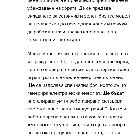
инвестициите, а в правилното представяне и
убеждаване на хората. Да се предаде
виждането за устойчив и зелен бизнес модел
на целия екип до последния човек и всички
да работят в тази посока като едно тяло,
коментира мениджърът.
Много иновативни технологии ще залегнат в
изграждането. Ще бъдат внедрени прозорци,
които генерират електрическа енергия, тоест
играят ролята на зелен енергиен източник.
Ще се използва специална боя, която също
генерира електрическа енергия. Ще бъдат
инсталирани умни роботизирани складови
системи, залегнали в индустрия 4.0. Както и
роботизирани системи в няколко възлови
технологични участъка, които ще гарантират
по-висока прецизност и качество, както и