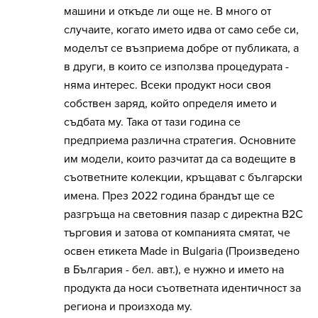
машини и откъде ли още не. В много от
случаите, когато името идва от само себе си,
моделът се възприема добре от публиката, а
в други, в които се използва процедурата -
няма интерес. Всеки продукт носи своя
собствен заряд, който определя името и
съдбата му. Така от тази година се
предприема различна стратегия. Основните
им модели, които разчитат да са водещите в
съответните колекции, кръщават с български
имена. През 2022 година брандът ще се
разгръща на световния пазар с директна B2C
търговия и затова от компанията смятат, че
освен етикета Made in Bulgaria (Произведено
в България - бел. авт.), е нужно и името на
продукта да носи съответната идентичност за
региона и произхода му.