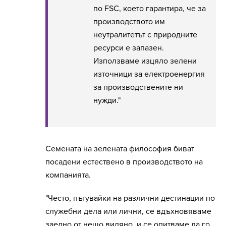
по FSC, което гарантира, че за
производството им
неутралитетът с природните
ресурси е запазен.
Използваме изцяло зелени
източници за електроенергия
за производствените ни
нужди."
Семената на зелената философия биват
посадени естествено в производството на
компанията.
"Често, пътувайки на различни дестинации по
служебни дела или лични, се вдъхновяваме
заедно от нещо видяно, и се опитваме да го