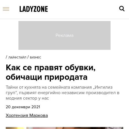
Въве
търс
/
/
ЛАЙФСТАЙЛ
БИЗНЕС
дума
Как се правят обувки,
и
нати
обичащи природата
Enter
Тайни от кухнята на семейната компания „Ингилиз
груп“, първият енергийно независим производител в
модния сектор у нас
20 декември 2021
Хортензия Маркова