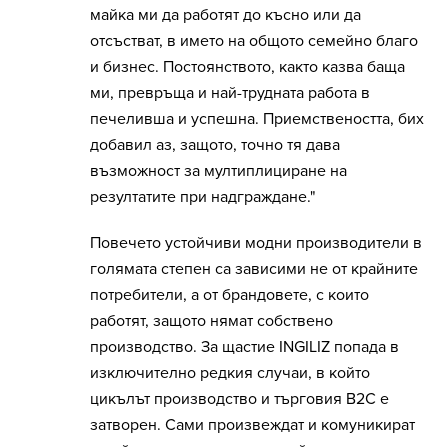
майка ми да работят до късно или да
отсъстват, в името на общото семейно благо
и бизнес. Постоянството, както казва баща
ми, превръща и най-трудната работа в
печеливша и успешна. Приемствеността, бих
добавил аз, защото, точно тя дава
възможност за мултиплициране на
резултатите при надграждане."
Повечето устойчиви модни производители в
голямата степен са зависими не от крайните
потребители, а от брандовете, с които
работят, защото нямат собствено
производство. За щастие INGILIZ попада в
изключително редкия случаи, в който
цикълът производство и търговия B2C е
затворен. Сами произвеждат и комуникират