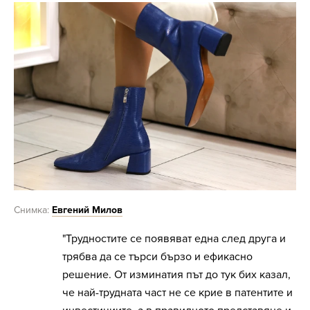
Снимка:
Евгений Милов
"Трудностите се появяват една след друга и
трябва да се търси бързо и ефикасно
решение. От изминатия път до тук бих казал,
че най-трудната част не се крие в патентите и