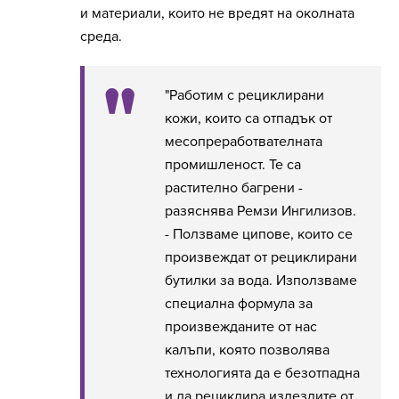
и материали, които не вредят на околната
среда.
"Работим с рециклирани
кожи, които са отпадък от
месопреработвателната
промишленост. Те са
растително багрени -
разяснява Ремзи Ингилизов.
- Ползваме ципове, които се
произвеждат от рециклирани
бутилки за вода. Използваме
специална формула за
произвежданите от нас
калъпи, която позволява
технологията да е безотпадна
и да рециклира излезлите от