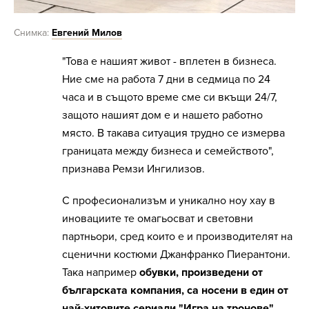
Снимка:
Евгений Милов
"Това е нашият живот - вплетен в бизнеса.
Ние сме на работа 7 дни в седмица по 24
часа и в същото време сме си вкъщи 24/7,
защото нашият дом е и нашето работно
място. В такава ситуация трудно се измерва
границата между бизнеса и семейството",
признава Ремзи Ингилизов.
С професионализъм и уникално ноу хау в
иновациите те омагьосват и световни
партньори, сред които е и производителят на
сценични костюми Джанфранко Пиерантони.
Така например
обувки, произведени от
българската компания, са носени в един от
най-хитовите сериали "Игра на тронове",