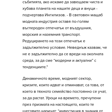
събитията, ако искаме да завещаем чиста и
хубава планета на нашите деца и внуци -
подчертава Ингилизов. - В световен мащаб
модната индустрия оставя по-голям
въглероден отпечатък от въздушния,
морския и наземния транспорт.
Редуцирането на този отпечатък е
задължително условие. Неведнъж казвам, че
не е задължително да се вреди на околната
среда, за да сме “модерни и актуални” с
тенденциите."
Динамичното време, модният сектор,
кризите, които идват и отминават, са това, от
което в тяхното семейство постоянно се учат,
за да растат. Уроци на времето, пречупени
през призмата на настоящето, които те
шеговито наричат: “инвестиция в знания от