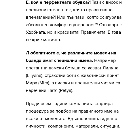
Е, коя е перфектната обувка?!
Тази с висок и
предизвикателен ток, която прави силно
впечатление?! Или пък тази, която осигурява
абсолютен комфорт и увереност?! Отговорът:
Удобната, но и красивата! Правилната. В това
се крие магията.
Любопитното е, че различните модели на
бранда имат специални имена.
Например -
елегантни дамски ботуши се казват Лиляна
(Lilyana), страхотни боти с животински принт -
Мира (Mira), а високи и пленителни чизми са
наречени Петя (Petya).
Преди осем години компанията стартира
процедура за подбор на правилното име на
всеки от моделите. Вдъхновенията идват от
личности, компоненти, материали, ситуации,