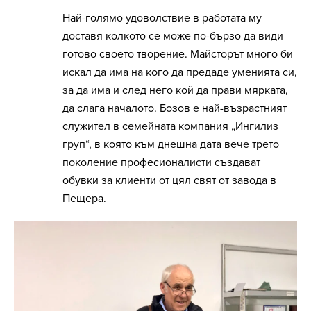
Най-голямо удоволствие в работата му
доставя колкото се може по-бързо да види
готово своето творение. Майсторът много би
искал да има на кого да предаде уменията си,
за да има и след него кой да прави мярката,
да слага началото. Бозов е най-възрастният
служител в семейната компания „Ингилиз
груп“, в която към днешна дата вече трето
поколение професионалисти създават
обувки за клиенти от цял свят от завода в
Пещера.