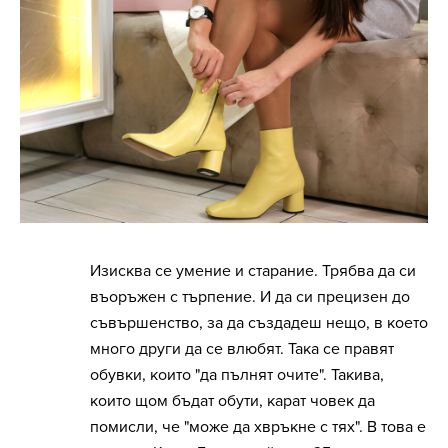
Изисква се умение и старание. Трябва да си
въоръжен с търпение. И да си прецизен до
съвършенство, за да създадеш нещо, в което
много други да се влюбят. Така се правят
обувки, които "да пълнят очите". Такива,
които щом бъдат обути, карат човек да
помисли, че "може да хвръкне с тях". В това е