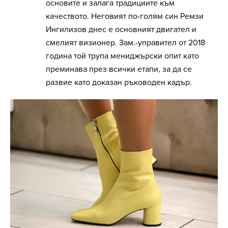
основите и залага традициите към
качеството. Неговият по-голям син Ремзи
Ингилизов днес е основният двигател и
смелият визионер. Зам.-управител от 2018
година той трупа мениджърски опит като
преминава през всички етапи, за да се
развие като доказан ръководен кадър.