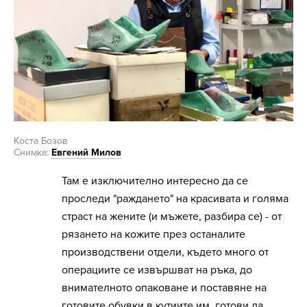
Коста Бозов
Снимка:
Евгений Милов
Там е изключително интересно да се
проследи "раждането" на красивата и голяма
страст на жените (и мъжете, разбира се) - от
рязането на кожите през останалите
производствени отдели, където много от
операциите се извършват на ръка, до
внимателното опаковане и поставяне на
готовите обувки в кутиите им, готови да