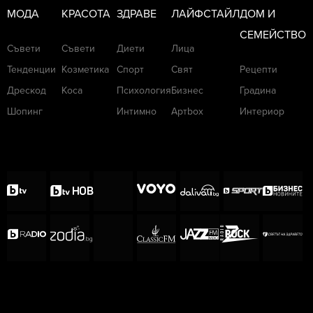
МОДА
КРАСОТА
ЗДРАВЕ
ЛАЙФСТАЙЛ
ДОМ И
СЕМЕЙСТВО
Съвети
Съвети
Диети
Лица
Тенденции
Козметика
Спорт
Свят
Рецепти
Дрескод
Коса
Психология
Бизнес
Градина
Шопинг
Интимно
Артbox
Интериор