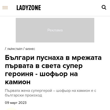
Въве
търс
/
/
ЛАЙФСТАЙЛ
БИЗНЕС
дума
Българи пуснаха в мрежата
и
нати
първата в света супер
Enter
героиня - шофьор на
камион
Първата жена супергерой – шофьор на камион e с
български произход
09 март 2023