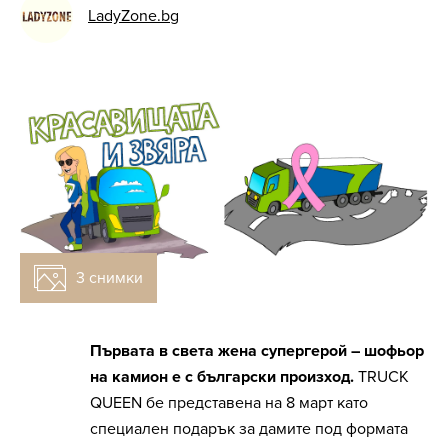
LadyZone.bg
3 снимки
Снимка:
Първата в света жена супергерой – шофьор
на камион e с български произход.
TRUCK
QUEEN бе представена на 8 март като
специален подарък за дамите под формата