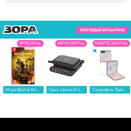
РАЗГЛЕДАЙ БРОШУРАТА
19
99
€
/
39
1
лв.
69
99
€
/
136
89
лв.
1499
00
€
/
2931
79
лв.
Игра Mortal Kombat 11 Ultimate Edition (NSW)...
Грил преса Finlux DIGIMA...
Смартфон Samsung GALAXY Z FLIP8 512GB CREAM SM-F776BZEH , 12 GB, 512 GB...