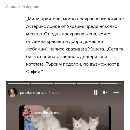
Снимка: Instagram
„Мили приятели, моето прекрасно животинче
Астерикс дойде от Украйна преди няколко
месеца. От една прекрасна жена, която
отглежда красиви и добри домашно
любимци“, написа красивата Жанета. „Сега тя
бяга от войната заедно с дъщеря си и
котетата. Търсим подслон, по възможност в
София.“