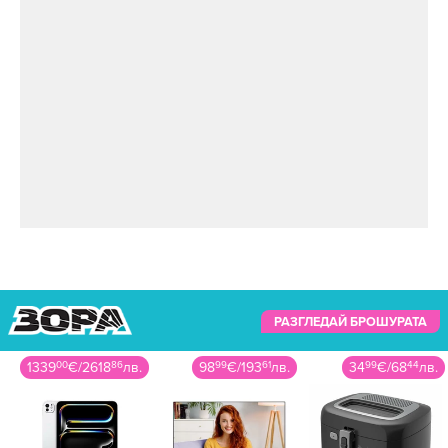
РАЗГЛЕДАЙ БРОШУРАТА
1339
00
€
/
2618
86
лв.
98
99
€
/
193
61
лв.
34
99
€
/
68
44
лв.