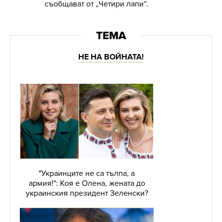
съобщават от „Четири лапи“.
НЕ НА ВОЙНАТА!
"Украинците не са тълпа, а
армия!": Коя е Олена, жената до
украинския президент Зеленски?