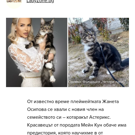
LadyZone.bg
Снимка: Фондация „Четири лапи\"
От известно време плеймейтката Жанета
Осипова се хвали с новия член на
семейството си – котаракът Астерикс.
Красавецът от породата Мейн Кун обаче има
предистория, която научихме в от