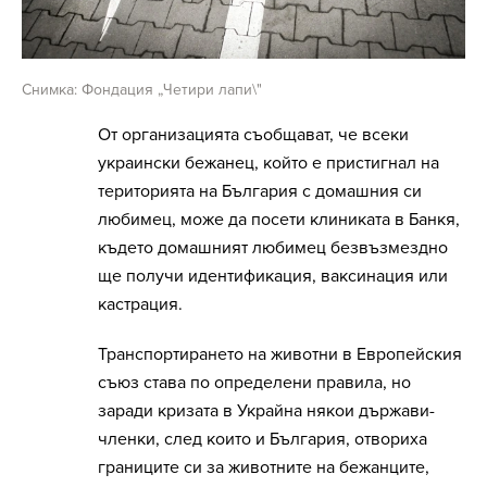
Снимка: Фондация „Четири лапи\"
От организацията съобщават, че всеки
украински бежанец, който е пристигнал на
територията на България с домашния си
любимец, може да посети клиниката в Банкя,
където домашният любимец безвъзмездно
ще получи идентификация, ваксинация или
кастрация.
Транспортирането на животни в Европейския
съюз става по определени правила, но
заради кризата в Украйна някои държави-
членки, след които и България, отвориха
границите си за животните на бежанците,