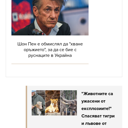
Шон Пен е обмислял да "хване
оръжието", за да се бие с
руснаците в Украйна
"Животните са
ужасени от
експлозиите!"
Спасяват тигри
и лъвове от