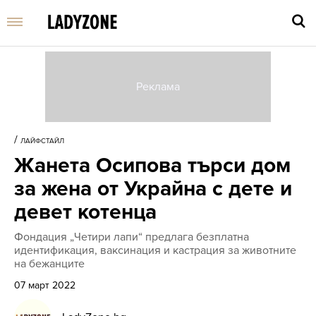
Въве
търс
/
ЛАЙФСТАЙЛ
дума
Жанета Осипова търси дом
и
нати
за жена от Украйна с дете и
Enter
девет котенца
Фондация „Четири лапи“ предлага безплатна
идентификация, ваксинация и кастрация за животните
на бежанците
07 март 2022