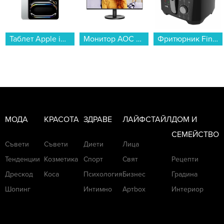
Таблет Apple iPad Pro 11" Cell 256GB Silver me2p4 , 12 GB, 256 GB...
Монитор AOC 27B3HA2 , 27.00...
Фритюрник Finlux FDF-2518BS...
МОДА
КРАСОТА
ЗДРАВЕ
ЛАЙФСТАЙЛ
ДОМ И
СЕМЕЙСТВО
Съвети
Съвети
Диети
Лица
Тенденции
Козметика
Спорт
Свят
Рецепти
Дрескод
Коса
Психология
Бизнес
Градина
Шопинг
Интимно
Артbox
Интериор