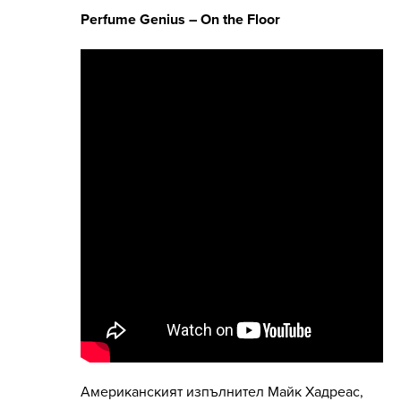
Perfume Genius – On the Floor
Американският изпълнител Майк Хадреас,