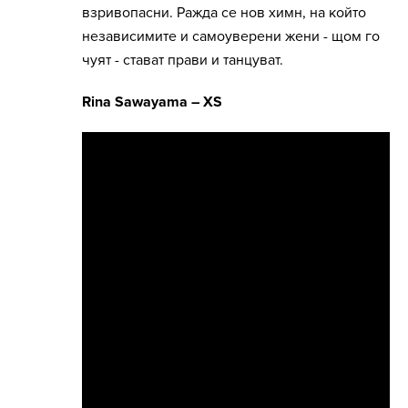
взривопасни. Ражда се нов химн, на който
независимите и самоуверени жени - щом го
чуят - стават прави и танцуват.
Rina Sawayama – XS