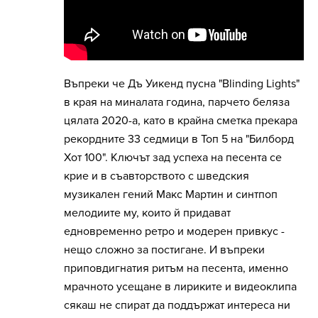
Въпреки че Дъ Уикенд пусна "Blinding Lights"
в края на миналата година, парчето беляза
цялата 2020-а, като в крайна сметка прекара
рекордните 33 седмици в Топ 5 на "Билборд
Хот 100". Ключът зад успеха на песента се
крие и в съавторството с шведския
музикален гений Макс Мартин и синтпоп
мелодиите му, които й придават
едновременно ретро и модерен привкус -
нещо сложно за постигане. И въпреки
приповдигнатия ритъм на песента, именно
мрачното усещане в лириките и видеоклипа
сякаш не спират да поддържат интереса ни