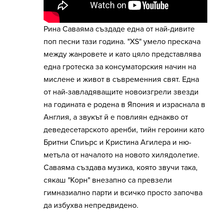
Рина Саваяма създаде една от най-дивите
поп песни тази година. "XS" умело прескача
между жанровете и като цяло представлява
една гротеска за консуматорския начин на
мислене и живот в съвременния свят. Една
от най-завладяващите новоизгрели звезди
на годината е родена в Япония и израснала в
Англия, а звукът й е повлиян еднакво от
деведесетарското аренби, тийн героини като
Бритни Спиърс и Кристина Агилера и ню-
метъла от началото на новото хилядолетие.
Саваяма създава музика, която звучи така,
сякаш "Корн" внезапно са превзели
гимназиално парти и всичко просто започва
да избухва непредвидено.