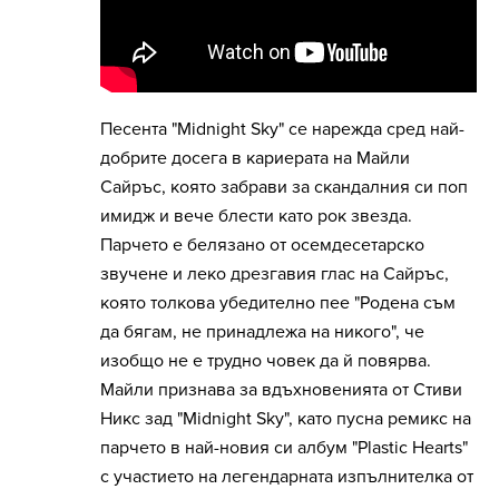
Песента "Midnight Sky" се нарежда сред най-
добрите досега в кариерата на Майли
Сайръс, която забрави за скандалния си поп
имидж и вече блести като рок звезда.
Парчето е белязано от осемдесетарско
звучене и леко дрезгавия глас на Сайръс,
която толкова убедително пее "Родена съм
да бягам, не принадлежа на никого", че
изобщо не е трудно човек да й повярва.
Майли признава за вдъхновенията от Стиви
Никс зад "Midnight Sky", като пусна ремикс на
парчето в най-новия си албум "Plastic Hearts"
с участието на легендарната изпълнителка от