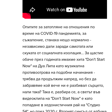
Опитите за затопляне на отношения по
време на COVID-19 пандемията, за
съжаление, станаха нещо нормално -
независимо дали заради самотата или
скуката от социалната изолация… За щастие
обаче през годината имахме хита "Don't Start
Now" на Дуа Липа като музикална
противоотрова на подобни начинания -
трябва да продължим напред, но без да
забравяме кой вече ни е разбивал сърцето,
нали така? Така е, разбира се, а светът във
видеоклипа на "Don't Start Now" е като
попадане в хедонистичния рай на "Студио
54", но през 2020 г. Вторият сингъл от албума