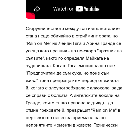
Сътрудничеството между топ изпълнителите
стана нещо обичайно в стрийминг ерата, но
"Rain on Me" на Лейди Гага и Арина Гранде се
усеща като празник - но по-скоро "празник на
сълзите", както го определя Майката на
чудовищата. Когато Гага емоционално пее
"Предпочитам да съм суха, но поне съм
жива", това препраща към период от живота
й, когато е злоупотребявала с алкохола, за да
се справи с болката. А ангелските вокали на
Гранде, която също призовава дъждът да
отмие греховете й, превръщат "Rain on Me" в
перфектната песен за приемане на по-
неприятните моменти в живота. Технически