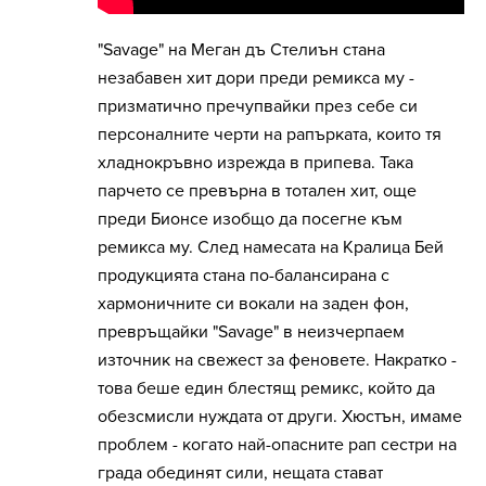
"Savage" на Меган дъ Стелиън стана
незабавен хит дори преди ремикса му -
призматично пречупвайки през себе си
персоналните черти на рапърката, които тя
хладнокръвно изрежда в припева. Така
парчето се превърна в тотален хит, още
преди Бионсе изобщо да посегне към
ремикса му. След намесата на Кралица Бей
продукцията стана по-балансирана с
хармоничните си вокали на заден фон,
превръщайки "Savage" в неизчерпаем
източник на свежест за феновете. Накратко -
това беше един блестящ ремикс, който да
обезсмисли нуждата от други. Хюстън, имаме
проблем - когато най-опасните рап сестри на
града обединят сили, нещата стават