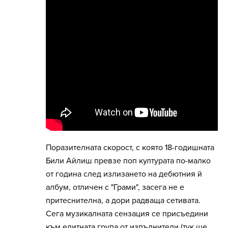
Поразителната скорост, с която 18-годишната
Били Айлиш превзе поп културата по-малко
от година след излизането на дебютния й
албум, отличен с "Грами", засега не е
притеснителна, а дори радваща сетивата.
Сега музикалната сензация се присъедини
към елитната група от изпълнители (тук ще