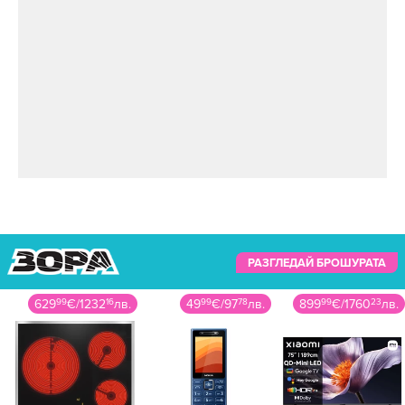
РАЗГЛЕДАЙ БРОШУРАТА
629
99
€
/
1232
16
лв.
49
99
€
/
97
78
лв.
899
99
€
/
1760
23
лв.