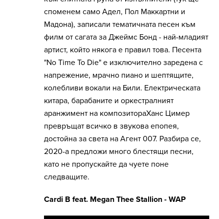
споменем само Адел, Пол Маккартни и
Мадона), записали тематичната песен към
филм от сагата за Джеймс Бонд - най-младият
артист, който някога е правил това. Песента
"No Time To Die" е изключително заредена с
напрежение, мрачно пиано и шептящите,
колебливи вокали на Били. Електрическата
китара, барабаните и оркестралният
аранжимент на композитораХанс Цимер
превръщат всичко в звукова епопея,
достойна за света на Агент 007. Разбира се,
2020-а предложи много блестящи песни,
като не пропускайте да чуете поне
следващите.
Cardi B feat. Megan Thee Stallion - WAP