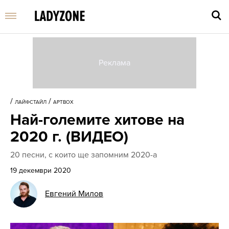
Въве
търс
/
/
ЛАЙФСТАЙЛ
АРТBOX
дума
Най-големите хитове на
и
нати
2020 г. (ВИДЕО)
Enter
20 песни, с които ще запомним 2020-а
19 декември 2020
Евгений Милов