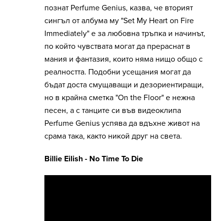
познат Perfume Genius, казва, че вторият
сингъл от албума му "Set My Heart on Fire
Immediately" е за любовна тръпка и начинът,
по който чувствата могат да прераснат в
мания и фантазия, които няма нищо общо с
реалността. Подобни усещания могат да
бъдат доста смущаващи и дезориентиращи,
но в крайна сметка "On the Floor" е нежна
песен, а с танците си във видеоклипа
Perfume Genius успява да вдъхне живот на
срама така, както никой друг на света.
Billie Eilish - No Time To Die