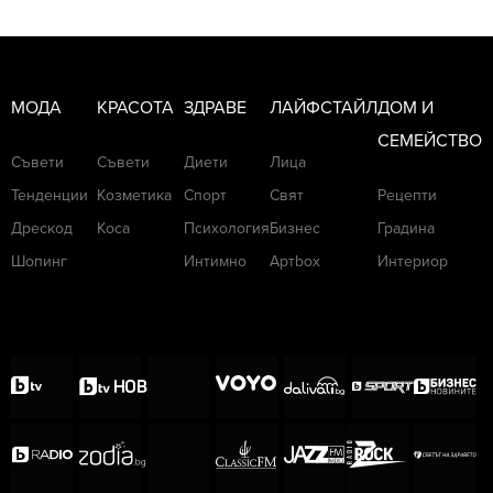
МОДА
КРАСОТА
ЗДРАВЕ
ЛАЙФСТАЙЛ
ДОМ И
СЕМЕЙСТВО
Съвети
Съвети
Диети
Лица
Тенденции
Козметика
Спорт
Свят
Рецепти
Дрескод
Коса
Психология
Бизнес
Градина
Шопинг
Интимно
Артbox
Интериор