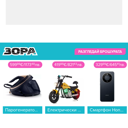
(СНИМКИ)
Вижте повече за в следващото видео:
РАЗГЛЕДАЙ БРОШУРАТА
419
99
€
/
821
43
лв.
329
99
€
/
645
41
лв.
339
99
€
/
664
97
лв.
Електрически скутер/тротинетка MANTA XRIDER CRUISER 12 (Детски ел. скутер) , 10 градуси...
Смартфон Honor MAGIC8 LITE 5G 256/8 BLACK , 256 GB, 8 GB...
Съдомиялна машина за вграждане Gorenje GV643D90 , 16 комплекта, 600 Ш, мм, D...