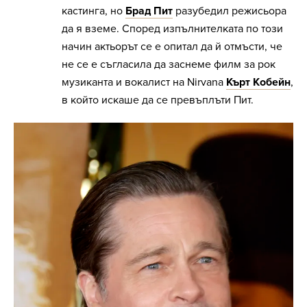
кастинга, но
Брад Пит
разубедил режисьора
да я вземе. Според изпълнителката по този
начин актьорът се е опитал да й отмъсти, че
не се е съгласила да заснеме филм за рок
музиканта и вокалист на Nirvana
Кърт Кобейн
,
в който искаше да се превъплъти Пит.