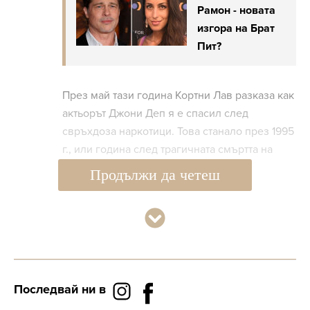
Рамон - новата
изгора на Брат
Пит?
През май тази година Кортни Лав разказа как
актьорът Джони Деп я е спасил след
свръхдоза наркотици. Това станало през 1995
г., или година след трагичната смъртта на
съпруга й Кърт Кобейн.
Продължи да четеш
Дъщерята на
Последвай ни в
Кърт Кобейн
излиза със сина