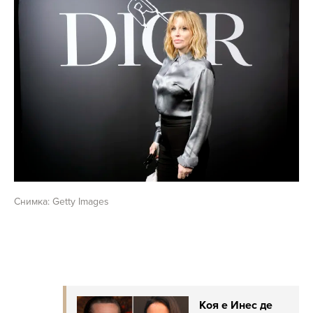
Снимка: Getty Images
Коя е Инес де