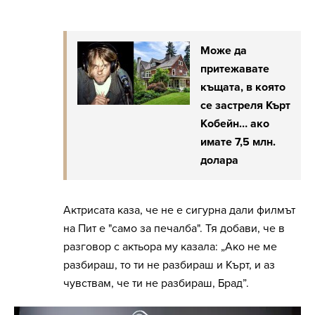
Може да
притежавате
къщата, в която
се застреля Кърт
Кобейн… ако
имате 7,5 млн.
долара
Актрисата каза, че не е сигурна дали филмът
на Пит е "само за печалба". Тя добави, че в
разговор с актьора му казала: „Ако не ме
разбираш, то ти не разбираш и Кърт, и аз
чувствам, че ти не разбираш, Брад”.