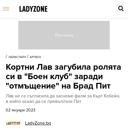
Въве
търс
/
/
ЛАЙФСТАЙЛ
АРТBOX
дума
Кортни Лав загубила ролята
и
нати
си в "Боен клуб" заради
Enter
"отмъщение" на Брад Пит
Лав не се съгласила да заснеме филм за Кърт Кобейн,
в който искал да се превъплъти Пит
02 януари 2023
LadyZone.bg