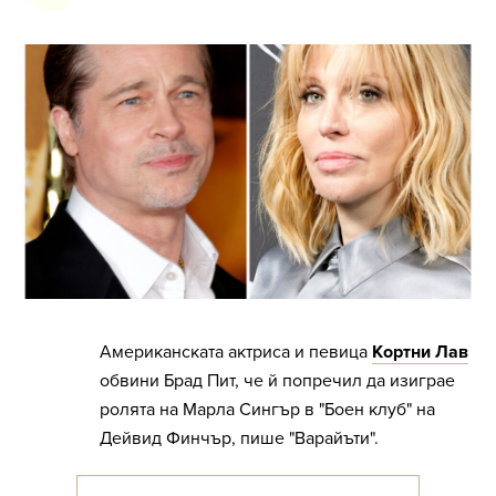
Американската актриса и певица
Кортни Лав
обвини Брад Пит, че й попречил да изиграе
ролята на Марла Сингър в "Боен клуб" на
Дейвид Финчър, пише "Варайъти".