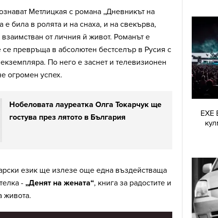
ознават Метлицкая с романа „Дневникът на
а е била в ролята и на снаха, и на свекърва,
е взаимстван от личния й живот. Романът е
 се превръща в абсолютен бестселър в Русия с
екземпляра. По него е заснет и телевизионен
не огромен успех.
Нобеловата лауреатка Олга Токарчук ще
EXE 
гостува през лятото в България
кул
арски език ще излезе още една въздействаща
телка -
„Денят на жената“
, книга за радостите и
а живота.