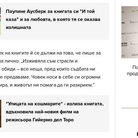
Паулине Аусберк за книгата си "И той
каза" и за любовта, в която тя се оказва
излишната
х на книгите й се дължи на това, че пише за
а лично: „Изживяла съм страсти и
По
 обиди – все неща, пред които съдбата ни
прод
се предаваме. Човек носи в себе си огромни
ира, и животът ни помага да ги разкрием.”
"Улицата на кошмарите" - излиза книгата,
вдъхновила най-новия филм на
режисьора Гийермо дел Торо