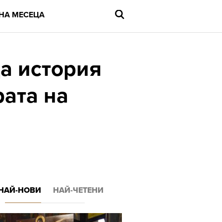
НА МЕСЕЦА
ща история
рата на
Въведете
търсената
дума
и
натиснете
Enter
НАЙ-НОВИ
НАЙ-ЧЕТЕНИ