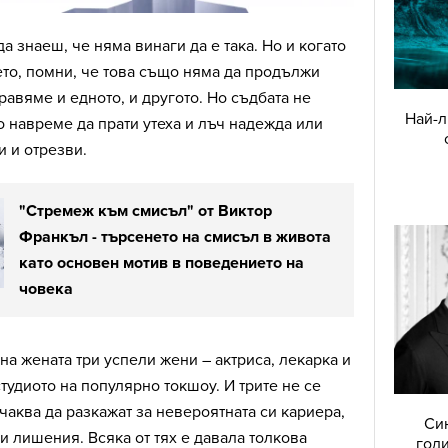
 да знаеш, че няма винаги да е така. Но и когато
ето, помни, че това също няма да продължи
авяме и едното, и другото. Но съдбата не
Най-л
 навреме да прати утеха и лъч надежда или
и и отрезви.
"Стремеж към смисъл" от Виктор
Франкъл - търсенето на смисъл в живота
като основен мотив в поведението на
човека
на жената три успели жени – актриса, лекарка и
студиото на популярно токшоу. И трите не се
очаква да разкажат за невероятната си кариера,
Син
 и лишения. Всяка от тях е давала толкова
годи