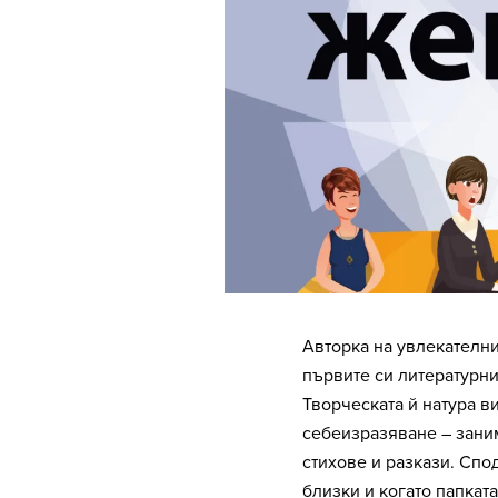
Авторка на увлекателн
първите си литературни
Творческата й натура в
себеизразяване – заним
стихове и разкази. Спо
близки и когато папката