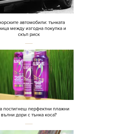
орските автомобили: тънката
ница между изгодна покупка и
скъп риск
да постигнеш перфектни плажни
вълни дори с тънка коса?