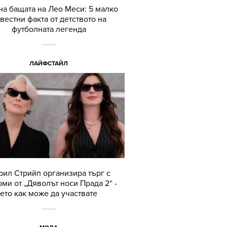
а бащата на Лео Меси: 5 малко
вестни факта от детството на
футболната легенда
ЛАЙФСТАЙЛ
ил Стрийп организира търг с
ми от „Дяволът носи Прада 2“ -
ето как може да участвате