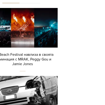
Beach Festival навлиза в своята
минация с MRAK, Peggy Gou и
Jamie Jones