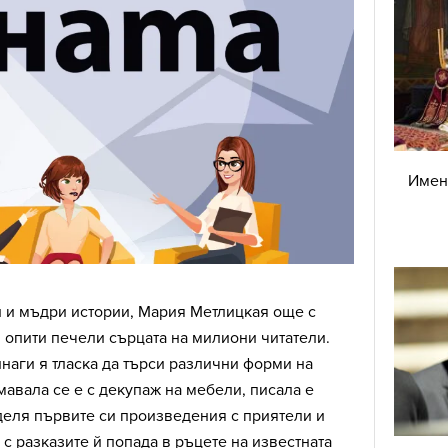
Имен 
и и мъдри истории, Мария Метлицкая още с
 опити печели сърцата на милиони читатели.
инаги я тласка да търси различни форми на
авала се е с декупаж на мебели, писала е
деля първите си произведения с приятели и
 с разказите й попада в ръцете на известната