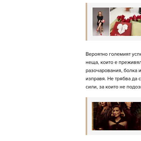
Вероятно големият успе
неща, които е преживял
разочарования, болка и
изправя. Не трябва да 
сили, за които не подоз