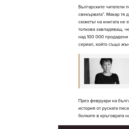
Българските читатели п
свекървата”. Макар тя д
сюжетът на книгата не 
толкова завладяващ, че
над 100 000 продадени 
сериал, който също жъ
През февруари на бълг
история от руската писа
болките в кръговрата н