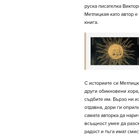
руска писателка Виктор
Метлицкая като автор е 
книга.
С историите си Метлицк
други обикновени хора,
съдбите им. Бързо ни и
отдавна, дори ги оприл
самата авторка да нари
всъщност умее да разсм
радост и тъга имат смис