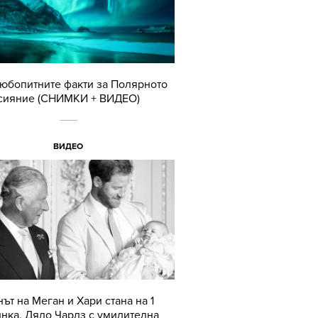
юбопитните факти за Полярното
сияние (СНИМКИ + ВИДЕО)
ВИДЕО
ът на Меган и Хари стана на 1
нка. Дядо Чарлз с умилителна