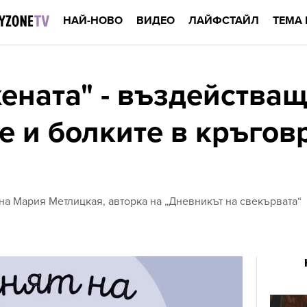
НАЙ-НОВО
ВИДЕО
ЛАЙФСТАЙЛ
ТЕМА 
жената" - въздейства
е и болките в кръгов
на Мария Метлицкая, авторка на „Дневникът на свекървата“