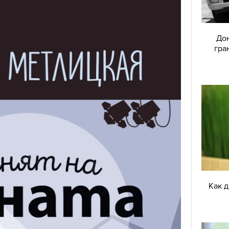
Дон
гра
Как 