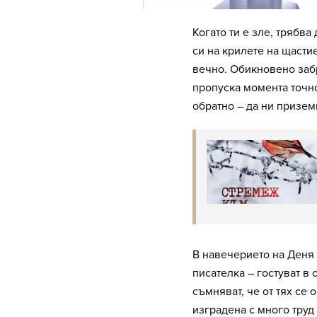
Когато ти е зле, трябва
си на крилете на щасти
вечно. Обикновено забр
пропуска момента точно
обратно – да ни призем
В навечерието на Деня 
писателка – гостуват в 
съмняват, че от тях се 
изградена с много труд