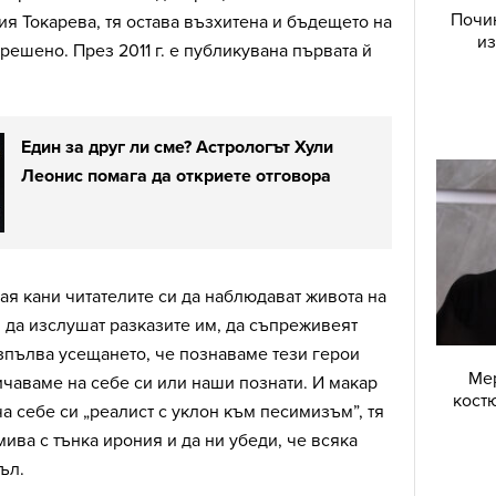
Почин
ия Токарева, тя остава възхитена и бъдещето на
из
решено. През 2011 г. е публикувана първата й
Един за друг ли сме? Астрологът Хули
Леонис помага да откриете отговора
ая кани читателите си да наблюдават живота на
 да изслушат разказите им, да съпреживеят
зпълва усещането, че познаваме тези герои
Мер
ичаваме на себе си или наши познати. И макар
костю
ча себе си „реалист с уклон към песимизъм”, тя
ива с тънка ирония и да ни убеди, че всяка
ъл.