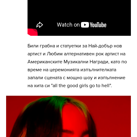
Били грабна и статуетки за Най-добър нов
артист и Любим алтернативен рок артист на
Американските Музикални Награди, като по
време на церемонията изпълнителката
запали сцената с мощно шоу и изпълнение
на хита си "all the good girls go to hell".