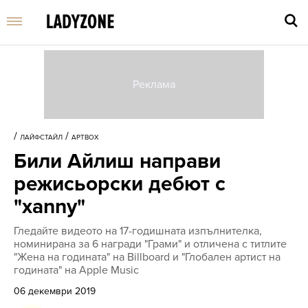
Въве
търс
/
/
ЛАЙФСТАЙЛ
АРТBOX
дума
Били Айлиш направи
и
нати
режисьорски дебют с
Enter
"xanny"
Гледайте видеото на 17-годишната изпълнителка,
номинирана за 6 награди "Грами" и отличена с титлите
"Жена на годината" на Billboard и "Глобален артист на
годината" на Apple Music
06 декември 2019