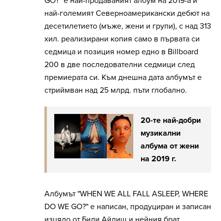
GO?" е най-продаваният албум на 2019-а и
най-големият Северноамерикански дебют на
десетилетието (мъже, жени и групи), с над 313
хил. реализирани копия само в първата си
седмица и позиция номер едно в Billboard
200 в две последователни седмици след
премиерата си. Към днешна дата албумът е
стриймван над 25 млрд. пъти глобално.
20-те най-добри
музикални
албума от жени
на 2019 г.
Албумът "WHEN WE ALL FALL ASLEEP, WHERE
DO WE GO?" е написан, продуциран и записан
изцяло от Били Айлиш и нейния брат