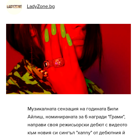
LadyZone.bg
Музикалната сензация на годината Били
Айлиш, номинираната за 6 награди "Грами",
направи своя режисьорски дебют с видеото
към новия си сингъл "xanny" от дебютния й