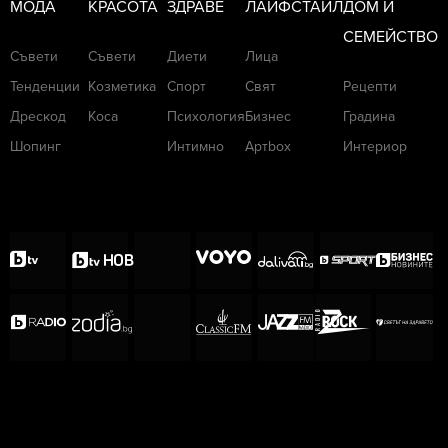
МОДА
КРАСОТА
ЗДРАВЕ
ЛАЙФСТАЙЛ
ДОМ И
СЕМЕЙСТВО
Съвети
Съвети
Диети
Лица
Тенденции
Козметика
Спорт
Свят
Рецепти
Дрескод
Коса
Психология
Бизнес
Градина
Шопинг
Интимно
Артbox
Интериор