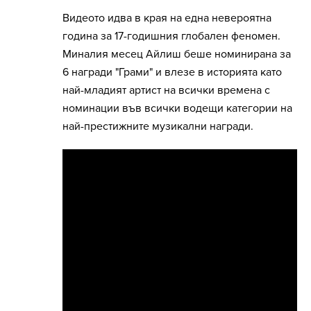
Видеото идва в края на една невероятна
година за 17-годишния глобален феномен.
Миналия месец Айлиш беше номинирана за
6 награди "Грами" и влезе в историята като
най-младият артист на всички времена с
номинации във всички водещи категории на
най-престижните музикални награди.