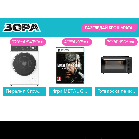
РАЗГЛЕДАЙ БРОШУРАТА
49
90
€
/
97
6
лв.
79
99
€
/
156
45
лв.
209
99
€
/
410
71
лв.
Игра METAL GEAR SOLID Delta: Snake Eater D1 (PS5)...
Готварска печка (мини) Crown CMO-455BF , 2 ток , Черен...
Прахосмукачка Bosch BWD420HYG...