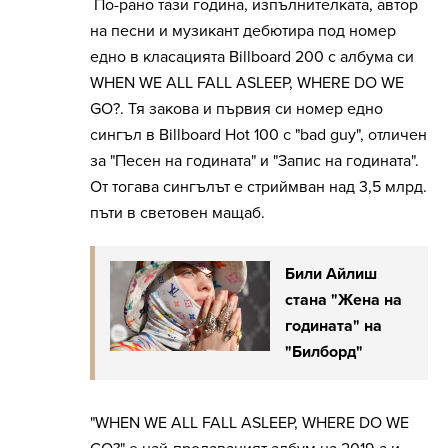
По-рано тази година, изпълнителката, автор
на песни и музикант дебютира под номер
едно в класацията Billboard 200 с албума си
WHEN WE ALL FALL ASLEEP, WHERE DO WE
GO?. Тя закова и първия си номер едно
сингъл в Billboard Hot 100 с "bad guy", отличен
за "Песен на годината" и "Запис на годината".
От тогава сингълът е стриймван над 3,5 млрд.
пъти в световен мащаб.
Били Айлиш
стана "Жена на
годината" на
"Билборд"
"WHEN WE ALL FALL ASLEEP, WHERE DO WE