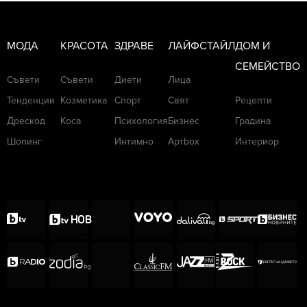
МОДА
КРАСОТА
ЗДРАВЕ
ЛАЙФСТАЙЛ
ДОМ И
СЕМЕЙСТВО
Съвети
Съвети
Диети
Лица
Тенденции
Козметика
Спорт
Свят
Рецепти
Дрескод
Коса
Психология
Бизнес
Градина
Шопинг
Интимно
Артbox
Интериор