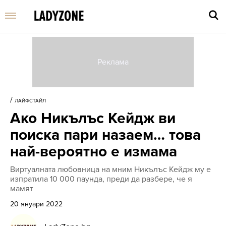
Въве
търс
/
ЛАЙФСТАЙЛ
дума
Ако Никълъс Кейдж ви
и
нати
поиска пари назаем… това
Enter
най-вероятно е измама
Виртуалната любовница на мним Никълъс Кейдж му е
изпратила 10 000 паунда, преди да разбере, че я
мамят
20 януари 2022