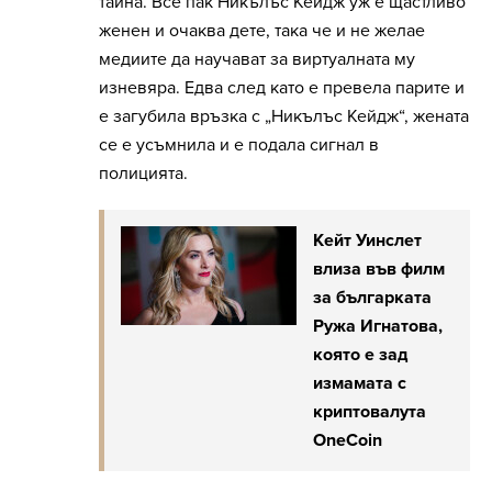
тайна. Все пак Никълъс Кейдж уж е щастливо
женен и очаква дете, така че и не желае
медиите да научават за виртуалната му
изневяра. Едва след като е превела парите и
е загубила връзка с „Никълъс Кейдж“, жената
се е усъмнила и е подала сигнал в
полицията.
Кейт Уинслет
влиза във филм
за българката
Ружа Игнатова,
която е зад
измамата с
криптовалута
OneCoin