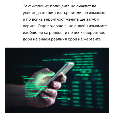
За съжаление полицаите не очакват да
успеят да открият извършителя на измамата
и по всяка вероятност жената ще загуби
парите. Още по-лошо е, че онлайн измамите
изобщо не са рядкост и по всяка вероятност
дори не знаем реалния брой на жертвите.