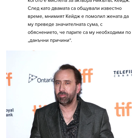
когото е мислела за актьора Никълъс Кейдж.
След като двамата са общували известно
време, мнимият Кейдж е помолил жената да
му преведе значителната сума, с
обяснението, че парите са му необходими по
„данъчни причини“.