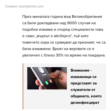
Снимка: istockphoto.com
През миналата година във Великобритания
са били докладвани над 9000 случая на
подобни измами и според специалисти това
е само „върхът н айсберга“, тъй като
повечето хора се срамуват да признаят, че са
били измамени. Броят на жертвите се е
увеличил с близо 30% по време на локдауна.
Внимание -
измамници се
представят за
служители от
общината, които
дезинфекцират