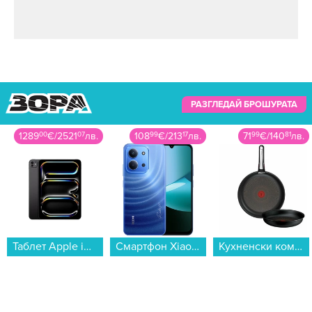
РАЗГЛЕДАЙ БРОШУРАТА
108
99
€
/
213
17
лв.
71
99
€
/
140
81
лв.
79
99
€
/
156
45
лв.
Смартфон Xiaomi Redmi 15C 128/4 BLUE , 128 GB, 4 GB...
Кухненски комплект Tefal P0009553 EXCELLENCE+ 3 части...
Вграден абсорбатор Crown CT6040IX...