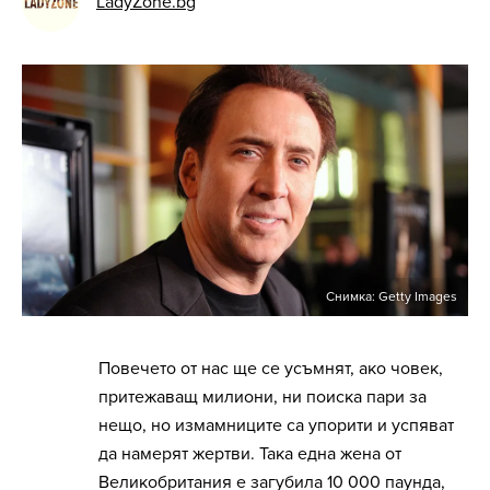
LadyZone.bg
Снимка: Getty Images
Повечето от нас ще се усъмнят, ако човек,
притежаващ милиони, ни поиска пари за
нещо, но измамниците са упорити и успяват
да намерят жертви. Така една жена от
Великобритания е загубила 10 000 паунда,