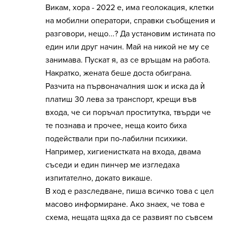
Викам, хора - 2022 е, има геолокация, клетки
на мобилни оператори, справки съобщения и
разговори, нещо...? Да установим истината по
един или друг начин. Май на никой не му се
занимава. Пускат я, аз се връщам на работа.
Накратко, жената беше доста обиграна.
Разчита на първоначалния шок и иска да ѝ
платиш 30 лева за транспорт, крещи във
входа, че си поръчал проститутка, твърди че
те познава и прочее, неща които биха
подействали при по-лабилни психики.
Например, хигиенистката на входа, двама
съседи и един пинчер ме изгледаха
изпитателно, докато викаше.
В ход е разследване, пиша всичко това с цел
масово информиране. Ако знаех, че това е
схема, нещата щяха да се развият по съвсем