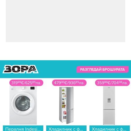
РАЗГЛЕДАЙ БРОШУРАТА
319
99
€
/
625
85
лв.
479
00
€
/
936
85
лв.
359
99
€
/
704
08
лв.
Пералня Indesit IM 864 MY TIME EE , 1400 об./мин., 8.00 kg, A , Бял...
Хладилник с фризер Liebherr CUele 281-26 , 265 l, E , SmartFrost , Инокс...
Хладилник с фризер Finlux FXCA 28901W NFE , 270 l, E , No Frost , Бял...