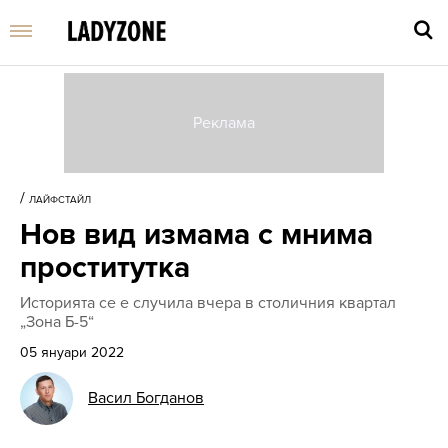
Въве
търс
/
ЛАЙФСТАЙЛ
дума
Нов вид измама с мнима
и
нати
проститутка
Enter
Историята се е случила вчера в столичния квартал
„Зона Б-5“
05 януари 2022
Васил Богданов