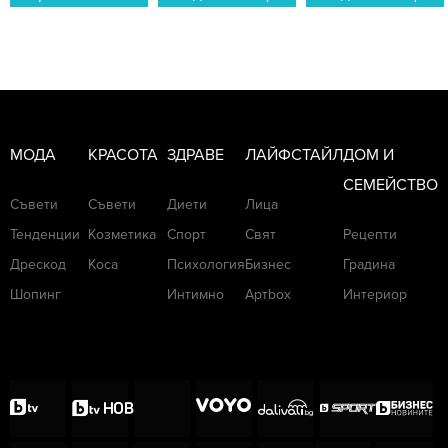
МОДА
КРАСОТА
ЗДРАВЕ
ЛАЙФСТАЙЛ
ДОМ И
СЕМЕЙСТВО
Съвети
Съвети
Диети
Лица
Тенденции
Козметика
Спорт
Свят
Рецепти
Дрескод
Коса
Психология
Бизнес
Градина
Шопинг
Интимно
Артbox
Интериор