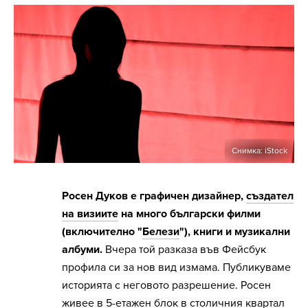
Снимка: iStock
Росен Дуков е графичен дизайнер,
създател
на визиите
на много български филми
(включително "
Белези
"), книги и музикални
албуми.
Вчера той разказа във Фейсбук
профила си за нов вид измама. Публикуваме
историята с неговото разрешение. Росен
живее в 5-етажен блок в столичния квартал