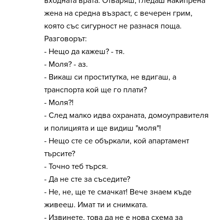
входната врата. Отваряш, гледаш накипрена
жена на средна възраст, с вечерен грим,
която със сигурност не разнася поща.
Разговорът:
- Нещо да кажеш? - тя.
- Моля? - аз.
- Викаш си проститутка, не вдигаш, а
транспорта кой ще го плати?
- Моля?!
- След малко идва охраната, домоуправителя
и полицията и ще видиш "моля"!
- Нещо сте се объркали, кой апартамент
търсите?
- Точно теб търся.
- Да не сте за съседите?
- Не, не, ще тe смачкат! Вече знаем къде
живееш. Имат ти и снимката.
- Извинете, това да не е нова схема за