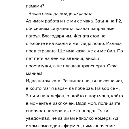
измами?
- Чакай само да дойде охраната.
Аз имам работа и не ми се чака. Звъня на 112,
обяснявам ситуацията, казват изпращаме
патрул. Благодаря им. Жената стои на
стълбите във входа и ме гледа лошо. Излиза
пред сградата: Ще има кажа, че си ме бил. По
пет пъти на ден ми звъниш, викаш
проститутки, а не плащаш транспорта. Секс
маниак!
Идва патрулката. Разпитват ни, тя показва чат,
в който "аз" я карам да побърза. На зор съм.
Звъни на телефон, от който е поръчана, който
в момента е изключен. Вадя моя, полицаите
сверяват номерата - не съвпадат. Тя ги
уведомява, че аз имам няколко номера. Аз
имам само един - фирмен, няма значение.