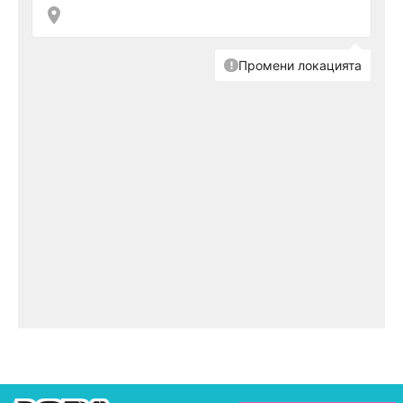
винаги си имаме стратегия как да се сдобием
с по-добри оръжия и какви позиции да
заемем, така че да е по-трудно да ни открият.
Нашият принцип е, че не е важно да убием
много хора, а само последния, защото това
ни гарантира победа.