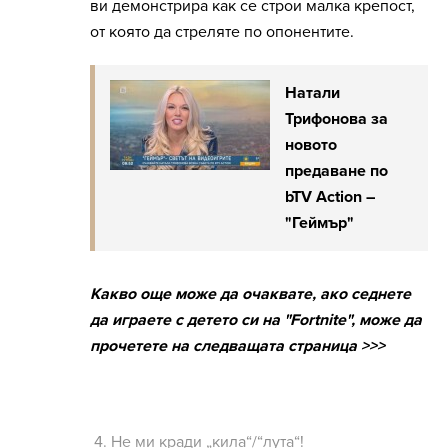
ви демонстрира как се строи малка крепост,
от която да стреляте по опонентите.
Натали
Трифонова за
новото
предаване по
bTV Action –
"Геймър"
Какво още може да очаквате, ако седнете
да играете с детето си на "Fortnite", може да
прочетете на следващата страница >>>
4.
Не ми кради „кила“/“лута“!