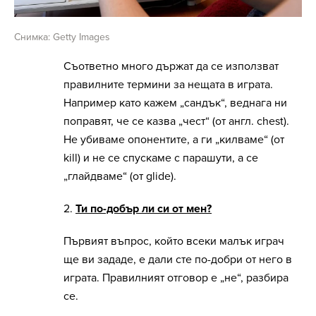
Снимка: Getty Images
Съответно много държат да се използват
правилните термини за нещата в играта.
Например като кажем „сандък“, веднага ни
поправят, че се казва „чест“ (от англ. chest).
Не убиваме опонентите, а ги „килваме“ (от
kill) и не се спускаме с парашути, а се
„глайдваме“ (от glide).
2.
Ти по-добър ли си от мен?
Първият въпрос, който всеки малък играч
ще ви зададе, е дали сте по-добри от него в
играта. Правилният отговор е „не“, разбира
се.