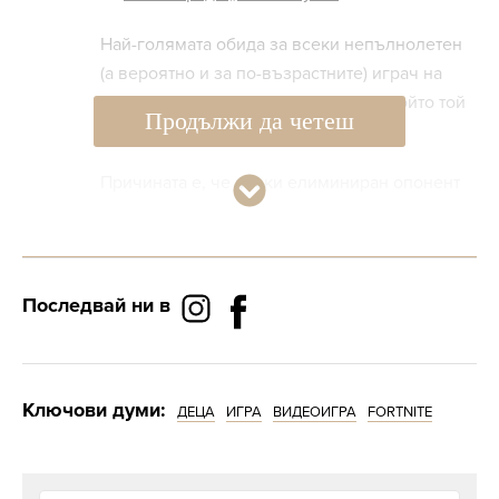
Най-голямата обида за всеки непълнолетен
(а вероятно и за по-възрастните) играч на
“Fortnite” е да довършите опонент, който той
Продължи да четеш
вече е омаломощил преди това.
Причината е, че всеки елиминиран опонент
качва нивото ви в играта. Освен това
елиминираните играчи пускат всичко, което
имат в инвентара си и може да намерите по-
добро оръжие или амуниции. Това, ако не сте
Последвай ни в
разбрали, че нарича „лут“ и
неприкосновеността му във “Fortnite” е
свещена.
Ключови думи:
ДЕЦА
ИГРА
ВИДЕОИГРА
FORTNITE
5.
Няма такова нещо като стратегия.
Когато аз и моят възрастен приятел играем,