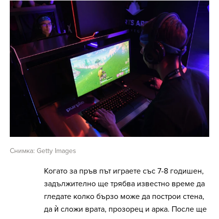
Снимка: Getty Images
Когато за пръв път играете със 7-8 годишен,
задължително ще трябва известно време да
гледате колко бързо може да построи стена,
да ѝ сложи врата, прозорец и арка. После ще