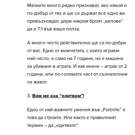
Малките много рядко признават, ако някой е
по-добър от тях и ще се държат все едно ви
превъзхождат, дори накрая броят „килове“
да е 7:1 във ваша полза.
А много често действително ще са по-добри
от вас. Едно от момчетата, с които играем
най-често, е само на 7 години, но е машина
за убиване в играта. И как иначе – играе от 2
години, или по-голямата част от съзнателния
си живот.
3.
Виж ме как "едитвам"!
Едно от най-важните умения във „Fortnite” е
това да строите. Или както е правилният
термин – да „едитвате“.