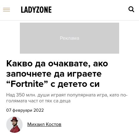
Въве
Какво да очаквате, ако
търс
дума
започнете да играете
и
нати
“Fortnite” с детето си
Enter
Над 350 млн. души играят популярната игра, като по-
голямата част от тях са деца
07 февруари 2022
Михаил Костов