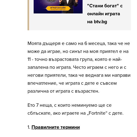
"Стани богат" с
онлайн играта
на btv.bg
Моята дъщеря е само на 6 месеца, така че не
може да играе, но синът на моя приятел е на
11 - точно възрастовата група, която е най-
запалена по играта. Често играем с него и с
негови приятели, така че веднага ми направи
впечатление, че играта с дете е съвсем
различна от играта с възрастен.
Ето 7 неща, с които неминуемо ще се
сблъскате, ако играете на „Fortnite“ с дете.
1.
Правилните термини