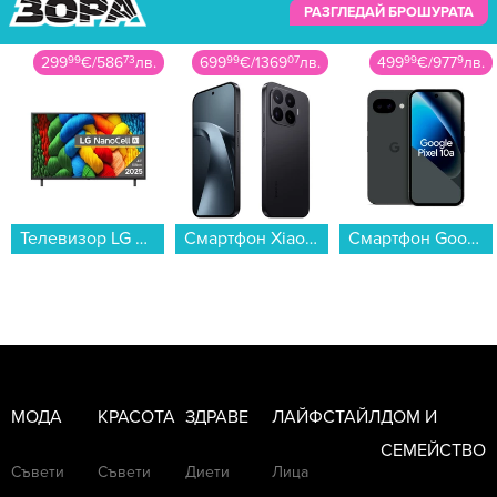
РАЗГЛЕДАЙ БРОШУРАТА
699
99
€
/
1369
07
лв.
499
99
€
/
977
9
лв.
24
90
€
/
48
71
лв.
Смартфон Xiaomi 17T 256/12 BLACK MZB0NOCEU , 12 GB, 256 GB...
Смартфон Google PIXEL 10a 128/8 OBSIDIAN , 128 GB, 8 GB...
Конзола - аксесоар Nintendo JOY-CON 2 Wheel Pair...
Снимка: Getty Images
МОДА
КРАСОТА
ЗДРАВЕ
ЛАЙФСТАЙЛ
ДОМ И
С малките не е така. За тях висенето по
СЕМЕЙСТВО
храстите е загуба на време и предпочитат да
Съвети
Съвети
Диети
Лица
тичат с главата напред срещу опасността, за