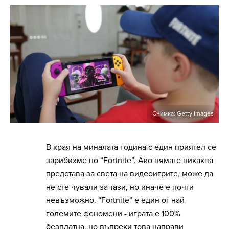
Снимка: Getty Images
В края на миналата година с един приятел се
зарибихме по “Fortnite”. Ако нямате никаква
представа за света на видеоигрите, може да
не сте чували за тази, но иначе е почти
невъзможно. “Fortnite” е един от най-
големите феномени - играта е 100%
безплатна, но въпреки това направи