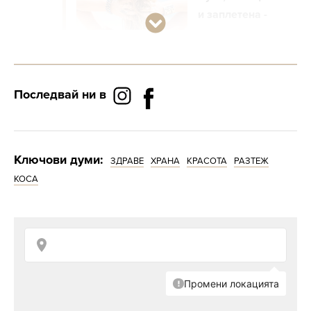
и заплетена -
как да
възстановим
косата си след
ваканция?
Последвай ни в
Наред с други неща, здравните специалисти
отбелязват значението на консумацията на
Ключови думи:
ЗДРАВЕ
ХРАНА
КРАСОТА
РАЗТЕЖ
пълнозърнести храни, цитрусови плодове,
КОСА
горски плодове и червени чушки, пише
още БГНЕС.