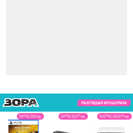
Снимка: iStock
10 храни, които
помагат за
растежа на
косата
"Колагенът е от съществено значение за
РАЗГЛЕДАЙ БРОШУРАТА
структурата и растежа на косата, а витамин С
е жизненоважен за производството на
19
99
€
/
39
1
лв.
31
99
€
/
62
57
лв.
155
99
€
/
305
09
лв.
колаген", обясни д-р Хенри.
Последвайте
ladyzone.bg
във
FACEBOOK