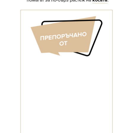
помагат за по-бърз растеж на
косата
.