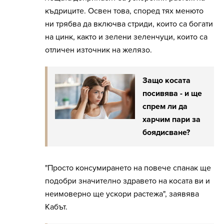
къдриците. Освен това, според тях менюто
ни трябва да включва стриди, които са богати
на цинк, както и зелени зеленчуци, които са
отличен източник на желязо.
Защо косата
посивява - и ще
спрем ли да
харчим пари за
боядисване?
"Просто консумирането на повече спанак ще
подобри значително здравето на косата ви и
неимоверно ще ускори растежа", заявява
Кабът.