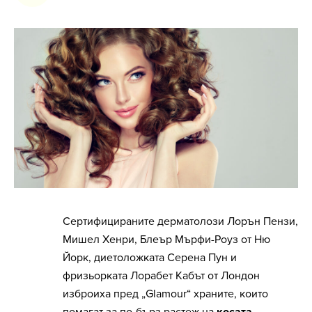
Сертифицираните дерматолози Лорън Пензи,
Мишел Хенри, Блеър Мърфи-Роуз от Ню
Йорк, диетоложката Серена Пун и
фризьорката Лорабет Кабът от Лондон
изброиха пред „Glamour“ храните, които