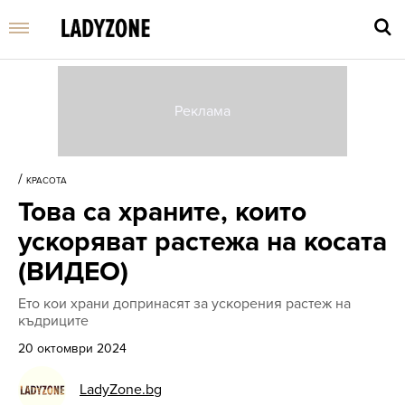
Въве
търс
/
КРАСОТА
дума
Това са храните, които
и
нати
ускоряват растежа на косата
Enter
(ВИДЕО)
Ето кои храни допринасят за ускорения растеж на
къдриците
20 октомври 2024
LadyZone.bg