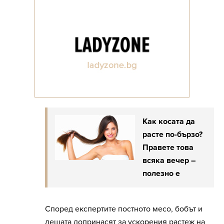
Как косата да
расте по-бързо?
Правете това
всяка вечер –
полезно е
Според експертите постното месо, бобът и
лещата допринасят за ускорения растеж на