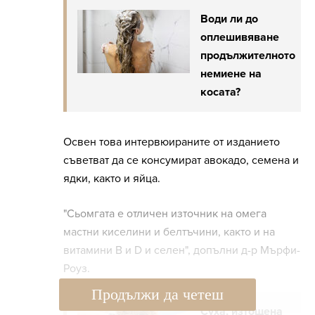
Води ли до
оплешивяване
продължителното
немиене на
косата?
Освен това интервюираните от изданието
съветват да се консумират авокадо, семена и
ядки, както и яйца.
"Сьомгата е отличен източник на омега
мастни киселини и белтъчини, както и на
витамини В и D и селен", допълни д-р Мърфи-
Роуз.
Продължи да четеш
Суха, изтощена