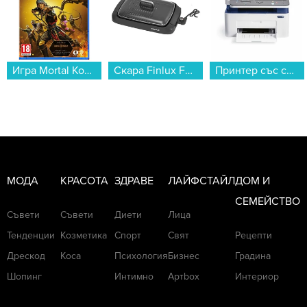
Последвайте
ladyzone.bg
в
INSTAGRAM
Последвайте
ladyzone.bg
в
Т
IKTOK
Игра Mortal Kombat 11 Ultimate Edition (PS5)...
Скара Finlux FSG-20G4030...
Принтер със скенер Xerox WORKCENTRE 3025BI 3 IN 1 , Лазерен...
МОДА
КРАСОТА
ЗДРАВЕ
ЛАЙФСТАЙЛ
ДОМ И
СЕМЕЙСТВО
Съвети
Съвети
Диети
Лица
Тенденции
Козметика
Спорт
Свят
Рецепти
Дрескод
Коса
Психология
Бизнес
Градина
Шопинг
Интимно
Артbox
Интериор