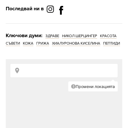
Последвай ни в
Ултразвукова
Ключови думи:
ЗДРАВЕ
НИКОЛ ШЕРЦИНГЕР
КРАСОТА
шпатула – ако
СЪВЕТИ
КОЖА
ГРИЖА
ХИАЛУРОНОВА КИСЕЛИНА
ПЕПТИДИ
кожата на
лицето ви е
чувствителна
Пептиди
- Matrixyl 3000, Bio-peptides и
Synake - пептиди, които имат анти-ейдж
ефект.