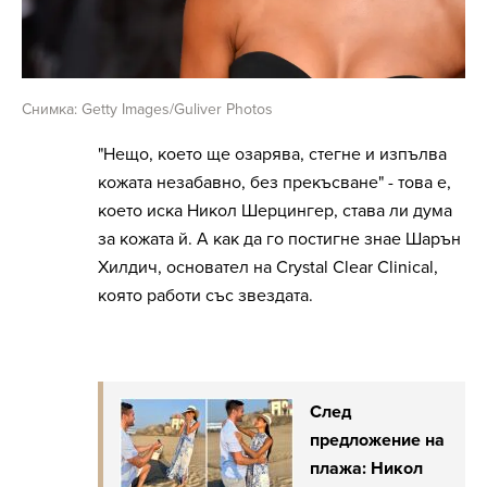
Снимка: Getty Images/Guliver Photos
"Нещо, което ще озарява, стегне и изпълва
кожата незабавно, без прекъсване" - това е,
което иска Никол Шерцингер, става ли дума
за кожата й. А как да го постигне знае Шарън
Хилдич, основател на Crystal Clear Clinical,
която работи със звездата.
След
предложение на
плажа: Никол