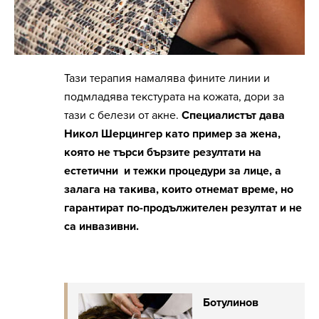
Тази терапия намалява фините линии и
подмладява текстурата на кожата, дори за
тази с белези от акне.
Специалистът дава
Никол Шерцингер като пример за жена,
която не търси бързите резултати на
естетични и тежки процедури за лице, а
залага на такива, които отнемат време, но
гарантират по-продължителен резултат и не
са инвазивни.
Ботулинов