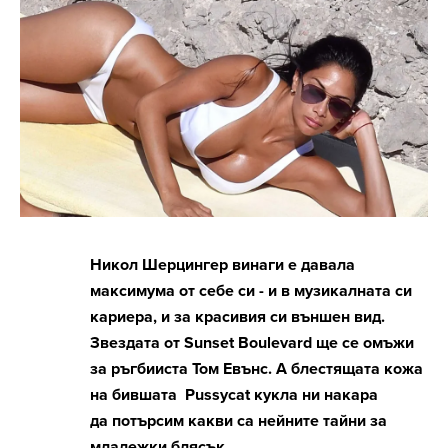
Никол Шерцингер винаги е давала
максимума от себе си - и в музикалната си
кариера, и за красивия си външен вид.
Звездата от Sunset Boulevard ще се омъжи
за ръгбииста Том Евънс. А блестящата кожа
на бившата Pussycat кукла ни накара
да потърсим какви са нейните тайни за
младежки блясък.