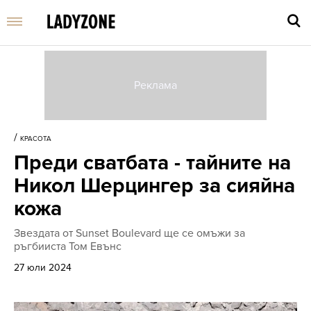
Въве
търс
/
КРАСОТА
дума
Преди сватбата - тайните на
и
нати
Никол Шерцингер за сияйна
Enter
кожа
Звездата от Sunset Boulevard ще се омъжи за
ръгбииста Том Евънс
27 юли 2024