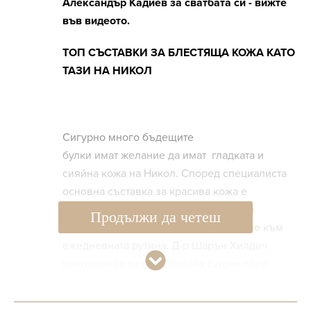
Александър Кадиев за сватбата си - вижте
във видеото.
ТОП СЪСТАВКИ ЗА БЛЕСТЯЩА КОЖА КАТО
ТАЗИ НА НИКОЛ
Сигурно много бъдещите
булки имат желание да имат гладката и
сияйна кожа на Никол. Според специалиста
основна съставка за красива кожа е
хиалуроновата киселина
.
Тя засилва
Продължи да четеш
хидратацията и е идеално допълнение към
ежедневната рутина. Д-р Шарън Хилдич
препоръчва да се използва сутрин след
почистване върху влажна кожа.