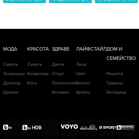
истинско почистване. Използването на нещо
с ултразвукова скорост от около 9000
оборота в минута отпушва порите и
осигурява чиста, ексфолирана, хидратирана,
жизнена кожа."
МОДА
КРАСОТА
ЗДРАВЕ
ЛАЙФСТАЙЛ
ДОМ И
СЕМЕЙСТВО
Съвети
Съвети
Диети
Лица
Тенденции
Козметика
Спорт
Свят
Рецепти
Дрескод
Коса
Психология
Бизнес
Градина
Шопинг
Интимно
Артbox
Интериор