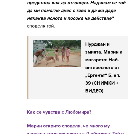
представа как да отговоря. Надявам се той
да ми помогне днес с това и да ми даде
някаква яснота и посока на действие"
,
споделя той.
Нурджан и
змията, Марин и
магарето: Най-
интересното от
„Ергенът“ 5, еп.
39 (СНИМКИ +
ВИДЕО)
Как се чувства с Любомира?
Марин открито споделя, че много му
харесва комуникацията с Любомира. Той е