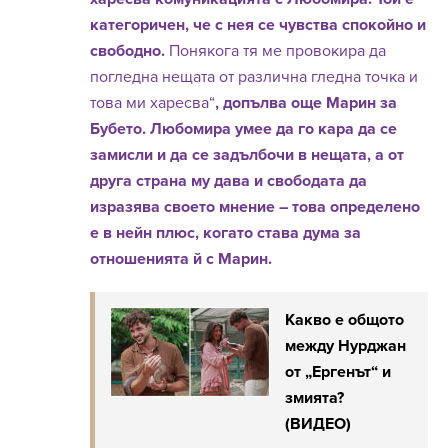
категоричен, че с нея се чувства спокойно и
свободно.
Понякога тя ме провокира да
погледна нещата от различна гледна точка и
това ми харесва“
, допълва още Марин за
Бубето. Любомира умее да го кара да се
замисли и да се задълбочи в нещата, а от
друга страна му дава и свободата да
изразява своето мнение – това определено
е в нейн плюс, когато става дума за
отношенията й с Марин.
Какво е общото
между Нурджан
от „Ергенът“ и
змията?
(ВИДЕО)