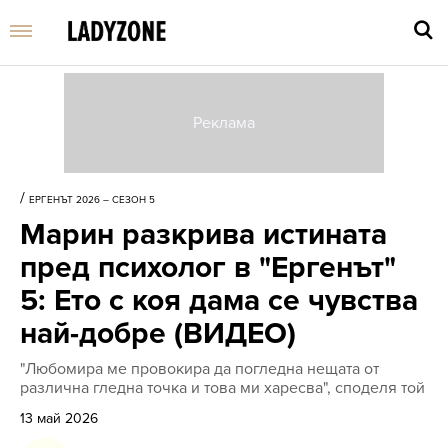
Въве
търс
/
ЕРГЕНЪТ 2026 – СЕЗОН 5
дума
Марин разкрива истината
и
нати
пред психолог в "Ергенът"
Enter
5: Ето с коя дама се чувства
най-добре (ВИДЕО)
"Любомира ме провокира да погледна нещата от
различна гледна точка и това ми харесва", споделя той
13 май 2026