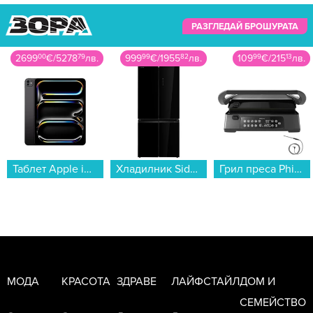
РАЗГЛЕДАЙ БРОШУРАТА
2699
00
€
/
5278
79
лв.
999
99
€
/
1955
82
лв.
109
99
€
/
215
13
лв.
Таблет Apple iPad Pro 13" Wi-Fi 2TB nano Space Black mdyv4 , 12 GB, 2000 GB...
Хладилник Side-by-Side Toshiba GR-RF677WI-PGJ(22) , 515 l, E , No Frost , Черен...
Грил преса Philips HD6307/70...
МОДА
КРАСОТА
ЗДРАВЕ
ЛАЙФСТАЙЛ
ДОМ И
СЕМЕЙСТВО