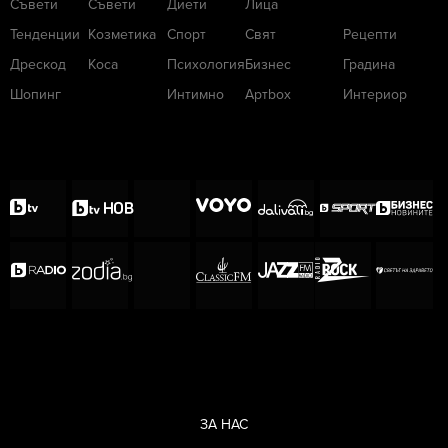
Съвети
Съвети
Диети
Лица
Тенденции
Козметика
Спорт
Свят
Рецепти
Дрескод
Коса
Психология
Бизнес
Градина
Шопинг
Интимно
Артbox
Интериор
ЗА НАС