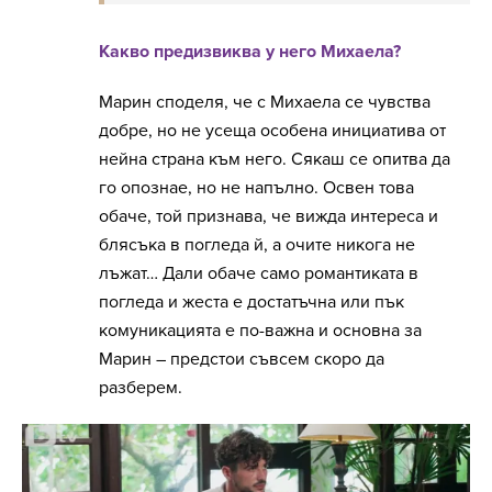
Какво предизвиква у него Михаела?
Марин споделя, че с Михаела се чувства
добре, но не усеща особена инициатива от
нейна страна към него. Сякаш се опитва да
го опознае, но не напълно. Освен това
обаче, той признава, че вижда интереса и
блясъка в погледа й, а очите никога не
лъжат… Дали обаче само романтиката в
погледа и жеста е достатъчна или пък
комуникацията е по-важна и основна за
Марин – предстои съвсем скоро да
разберем.